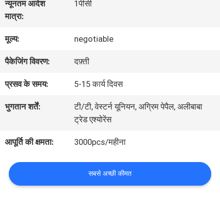
हमारे
न्यूनतम आदेश
1पीसी
मात्रा:
बारे
मूल्य:
negotiable
में
पैकेजिंग विवरण:
दफ़्ती
कारखाना
प्रसव के समय:
5-15 कार्य दिवस
भ्रमण
भुगतान शर्तें:
टी/टी, वेस्टर्न यूनियन, अग्रिम पेपैल, अलीबाबा
ट्रेड एश्योरेंस
गुणवत्ता
आपूर्ति की क्षमता:
3000pcs/महीना
नियंत्रण
सबसे अच्छी कीमत
संपर्क