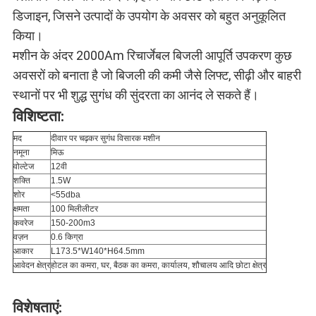
डिजाइन, जिसने उत्पादों के उपयोग के अवसर को बहुत अनुकूलित
किया।
मशीन के अंदर 2000Am रिचार्जेबल बिजली आपूर्ति उपकरण कुछ
अवसरों को बनाता है जो बिजली की कमी जैसे लिफ्ट, सीढ़ी और बाहरी
स्थानों पर भी शुद्ध सुगंध की सुंदरता का आनंद ले सकते हैं।
विशिष्टता:
मद
दीवार पर चढ़कर सुगंध विसारक मशीन
नमूना
मिऊ
वोल्टेज
12वी
शक्ति
1.5W
शोर
<55dba
क्षमता
100 मिलीलीटर
कवरेज
150-200m3
वज़न
0.6 किग्रा
आकार
L173.5*W140*H64.5mm
आवेदन क्षेत्र
होटल का कमरा, घर, बैठक का कमरा, कार्यालय, शौचालय आदि छोटा क्षेत्र
विशेषताएं: