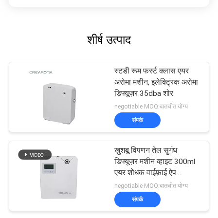
शीर्ष उत्पाद
स्टडी रूम फर्स्ट क्लास एयर
अरोमा मशीन, इलेक्ट्रिक अरोमा
डिफ्यूज़र 35dba शोर
negotiable MOQ:बातचीत योग्य
संपर्क
खुशबू विपणन तेल सुगंध
डिफ्यूज़र मशीन व्हाइट 300ml
एयर शोधक वाईफ़ाई ऐप
नियंत्रण
negotiable MOQ:बातचीत योग्य
संपर्क