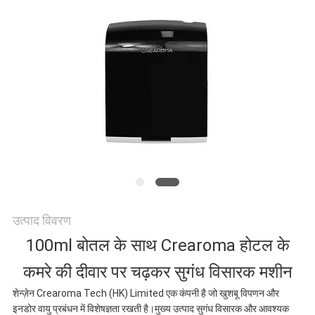
करें
समाचार
एक
उद्धरण
की
विनती
उत्पाद विवरण
करे
100ml बोतल के साथ Crearoma होटल के
कमरे की दीवार पर चढ़कर सुगंध विसारक मशीन
साइटमैप
शेन्ज़ेन Crearoma Tech (HK) Limited एक कंपनी है जो खुशबू विपणन और
इनडोर वायु प्रबंधन में विशेषज्ञता रखती है।मुख्य उत्पाद सुगंध विसारक और आवश्यक