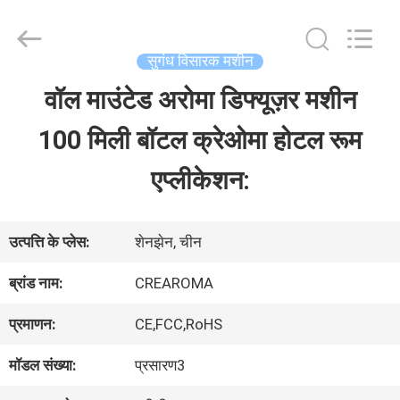
Water
Meter
Online
Market.
सुगंध विसारक मशीन
All
Rights
वॉल माउंटेड अरोमा डिफ्यूज़र मशीन
घर
Reserved.
Developed
100 मिली बॉटल क्रेओमा होटल रूम
by
ECER
उत्पादों
एप्लीकेशन:
वीडियो
उत्पत्ति के प्लेस:
शेनझेन, चीन
ब्रांड नाम:
CREAROMA
वीआर
प्रमाणन:
CE,FCC,RoHS
दिखाएँ
मॉडल संख्या:
प्रसारण3