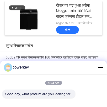
दीवार पर चढ़ा हुआ अरोमा
डिफ्यूज़र मशीन 100 मिली
बॉटल क्रेमामा होटल रूम
एप्लीकेशन
negotiable MOQ:बातचीत योग्य
संपर्क
सुगंध विसारक मशीन
55dba शोर सुगंध विसारक मशीन 100 मिलीलीटर प्लास्टिक दीवार माउंट आवश्यक
तेल विसारक
powerkey
इलेक्ट्रिक होम अरोमा डिफ्यूज़र मशीन स्टील मैटरैल 60.5 बोतल के साथ 28.5W
24V
4:03 AM
Crearoma Electric HVAC Aroma Ambent Scenting Machine
Good day, what product are you looking for?
8000-10000m3 कवरेज