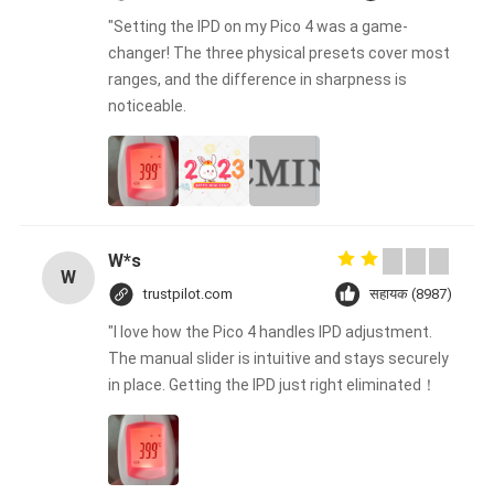
"Setting the IPD on my Pico 4 was a game-
changer! The three physical presets cover most
ranges, and the difference in sharpness is
noticeable.
W*s
W
trustpilot.com
सहायक (8987)
"I love how the Pico 4 handles IPD adjustment.
The manual slider is intuitive and stays securely
in place. Getting the IPD just right eliminated！