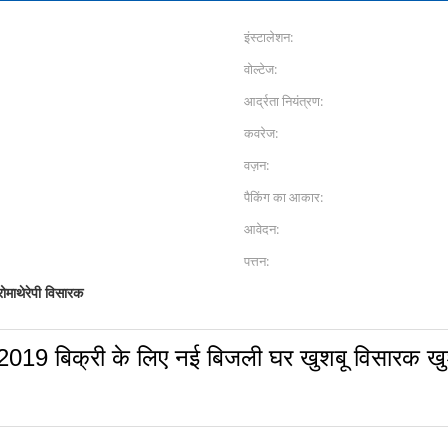
इंस्टालेशन:
वोल्टेज:
आर्द्रता नियंत्रण:
कवरेज:
वज़न:
पैकिंग का आकार:
आवेदन:
पत्तन:
रोमाथेरेपी विसारक
19 बिक्री के लिए नई बिजली घर खुशबू विसारक खु