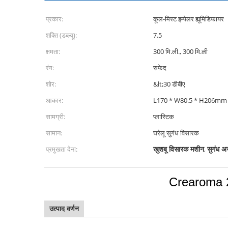
प्रकार:
कूल-मिस्ट इम्पेलर ह्यूमिडिफायर
शक्ति (डब्ल्यू):
7.5
क्षमता:
300 मि.ली., 300 मि.ली
रंग:
सफ़ेद
शोर:
&lt;30 डीबीए
आकार:
L170 * W80.5 * H206mm
सामग्री:
प्लास्टिक
सामान:
घरेलू सुगंध विसारक
खुशबू विसारक मशीन
सुगंध अ
प्रमुखता देना:
,
Crearoma 20
उत्पाद वर्णन