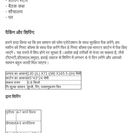
- शॉपिंग स्टोर
- बैठक कक्ष
- शौचालय
- घर
पैकिंग और शिपिंग:
हमने वादा किया था कि हम सामान को फोम प्रोटेक्शन के साथ सुरक्षित पैक करेंगे, हम
मशीन को गिफ्ट बॉक्स के साथ पैक करेंगे फिर 8 गिफ्ट बॉक्स एक मास्टर कार्टन में पैक किए
जाएंगे। यह रास्ते में शिप होने पर सुरक्षा है।आदेश कई तरीकों से भेजा जा सकता है, जैसे
टीएनटी,डीएचएल,समुद्र, हवाई जहाज से शिपिंग में लगभग 4-9 दिन लगेंगे और आपको
सामान बहुत जल्दी मिल जाएगा।
उत्पाद का आकार
130 ((L) X71 ((W) X165.5 ((H) मिमी
कार्टन का आकार
45*43*24 सेमी
सकल वजन
0.8 किलो
निःशुल्क सामान
कुंजी, रिंग, परमाणुकरण सिर
द्वारा शिपिंग
यूपीएस
4-7 कार्य दिवस
डीएचएल
4-5 कार्यदिवस