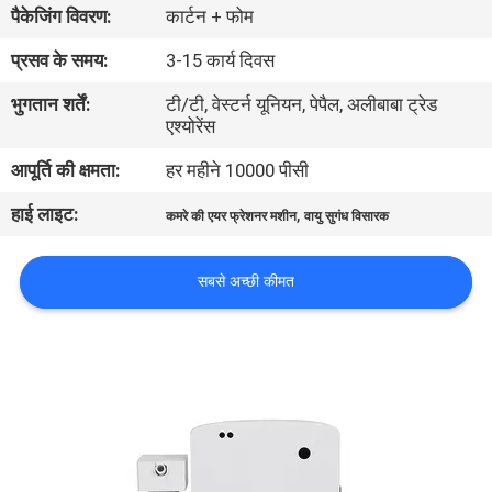
पैकेजिंग विवरण:
कार्टन + फोम
में
प्रसव के समय:
3-15 कार्य दिवस
कारखाना
भुगतान शर्तें:
टी/टी, वेस्टर्न यूनियन, पेपैल, अलीबाबा ट्रेड
एश्योरेंस
भ्रमण
आपूर्ति की क्षमता:
हर महीने 10000 पीसी
गुणवत्ता
हाई लाइट:
,
कमरे की एयर फ्रेशनर मशीन
वायु सुगंध विसारक
नियंत्रण
सबसे अच्छी कीमत
संपर्क
करें
समाचार