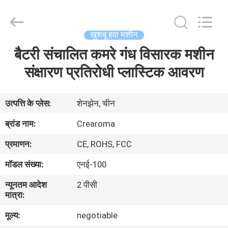
Meter
Online
Market.
All
Rights
खुशबू हवा मशीन
Reserved.
Developed
बैटरी संचालित कमरे गंध विसारक मशीन
घर
by
ECER
संक्षारण प्रतिरोधी प्लास्टिक आवरण
उत्पादों
उत्पत्ति के प्लेस:
शेनझेन, चीन
वीडियो
ब्रांड नाम:
Crearoma
प्रमाणन:
CE, ROHS, FCC
वीआर
मॉडल संख्या:
एनई-100
दिखाएँ
न्यूनतम आदेश
2 पीसी
मात्रा:
हमारे
मूल्य:
negotiable
बारे