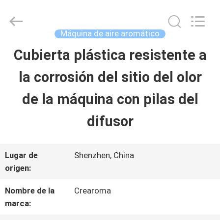
2025
China
Water
Meter
Máquina de aire aromático
Online
Market.
Cubierta plástica resistente a
HOGAR
All
Rights
Reserved.
la corrosión del sitio del olor
Developed
by
PRODUCTOS
ECER
de la máquina con pilas del
difusor
VIDEOS
Lugar de
Shenzhen, China
VR
origen:
SHOW
Nombre de la
Crearoma
marca: