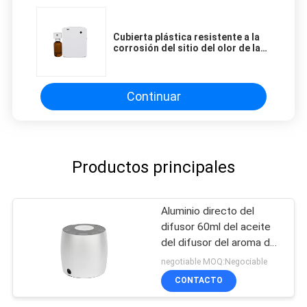
Cubierta plástica resistente a la
corrosión del sitio del olor de la
máquina con pilas del difusor
Continuar
Productos principales
Aluminio directo del
difusor 60ml del aceite
del difusor del aroma del
precio de venta de la
negotiable MOQ:Negociable
fábrica mini
CONTACTO