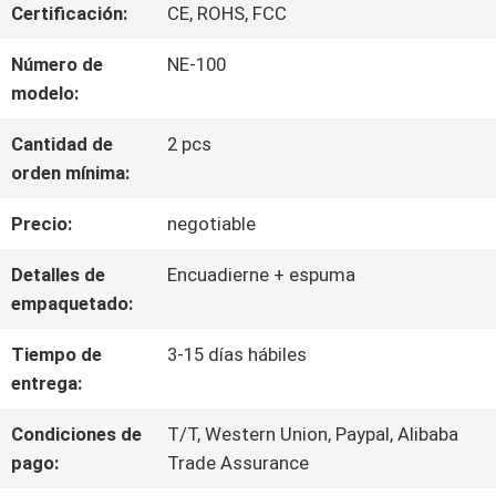
SOBRE
Certificación:
CE, ROHS, FCC
NOSOTROS
Número de
NE-100
modelo:
VIAJE
Cantidad de
2 pcs
orden mínima:
DE
Precio:
negotiable
LA
Detalles de
Encuadierne + espuma
FÁBRICA
empaquetado:
Tiempo de
3-15 días hábiles
CONTROL
entrega:
DE
Condiciones de
T/T, Western Union, Paypal, Alibaba
pago:
Trade Assurance
CALIDAD