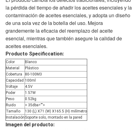
la pérdida del tiempo de añadir los aceites esenciales y la
contaminación de aceites esenciales, y adopta un diseño
de una sola vez de la botella del uso. Mejora
grandemente la eficacia del reemplazo del aceite
esencial, mientras que también asegure la calidad de
aceites esenciales.
Producto Specificcation:
Color
Blanco
Material
Plástico
Cobertura
80-100M3
Capacidad
100ml
Voltaje
4.5V
Poder
1.57W
Peso
0.52kg
Ruido
< 35dba="">
Tamaño
130 (L) X71 (W) X165.5 (H) milímetro
Instalación
Soporte solo, montado en la pared
Imagen del producto: