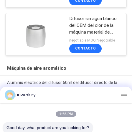
CONTACTO
Difusor sin agua blanco
del OEM del olor de la
máquina material de
aluminio 60ml del aire
negotiable MOQ:Negociable
mini
CONTACTO
Máquina de aire aromático
Aluminio eléctrico del difusor 60ml del difusor directo de la
venta de la fabricación de China mini
powerkey
Aluminio directo del difusor 60ml del aceite esencial del aroma
del precio de venta de la fábrica mini
1:56 PM
difusor 1.57W del aire del Aromatherapy de la máquina del
Good day, what product are you looking for?
difusor del aceite esencial del premio 100Ml