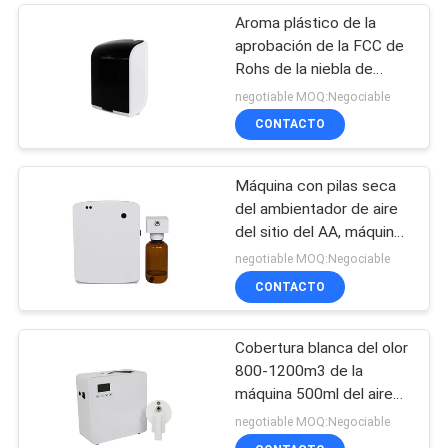
Aroma plástico de la
aprobación de la FCC de
Rohs de la niebla de
Parfum del rociador del
negotiable MOQ:Negociable
olor de la máquina
CONTACTO
elegante fina del aire
Máquina con pilas seca
del ambientador de aire
del sitio del AA, máquina
del difusor del olor para
negotiable MOQ:Negociable
el retrete
CONTACTO
Cobertura blanca del olor
800-1200m3 de la
máquina 500ml del aire
del olor de Difusores
negotiable MOQ:Negociable
Aromaterapia