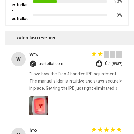
33%
estrellas
1
0%
estrellas
Todas las reseñas
W*s
W
trustpilot.com
Útil (8987)
"I love how the Pico 4 handles IPD adjustment.
The manual slider is intuitive and stays securely
in place. Getting the IPD just right eliminated！
h*o