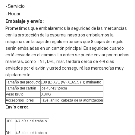
Servicio
-
Hogar
-
Embalaje y envío:
Prometimos que embalaremos la seguridad de las mercancías
con la protección de la espuma, nosotros embalamos la
máquina con la caja de regalo entonces que 8 cajas de regalo
serán embaladas en un cartón principal. Es seguridad cuando
está enviado en el camino. La orden se puede enviar por muchas
maneras, como TNT, DHL, mar, tardará cerca de 4-9 días
enviados por el avión y usted conseguirá las mercancías muy
rápidamente.
Tamaño del producto
130 (L) X71 (W) X165.5 (H) milímetro
Tamaño del cartón
los 45*43*24cm
Peso bruto
0.8KG
Accesorios libres
llave, anillo, cabeza de la atomización
Envío cerca
UPS
4-7 días del trabajo
DHL
4-5 días del trabajo