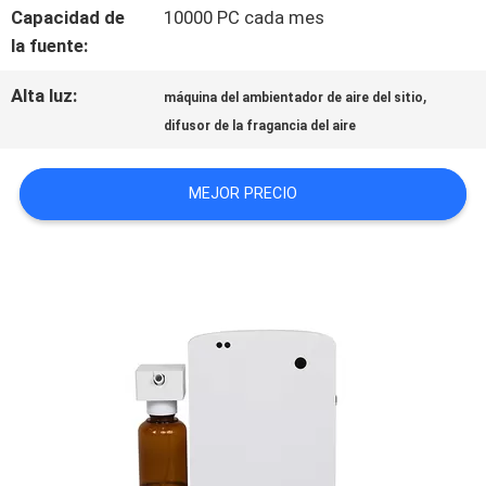
Capacidad de
10000 PC cada mes
la fuente:
ÉNTRENOS
Alta luz:
,
EN
máquina del ambientador de aire del sitio
difusor de la fragancia del aire
CONTACTO
MEJOR PRECIO
CON
NOTICIAS
PIDA
UNA
CITA