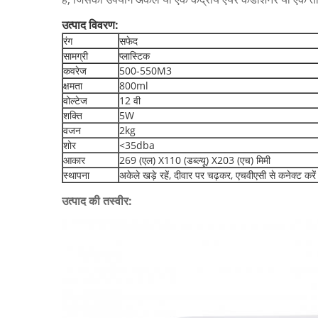
उत्पाद विवरण:
रंग
सफेद
सामग्री
प्लास्टिक
कवरेज
500-550M3
क्षमता
800ml
वोल्टेज
12 वी
शक्ति
5W
वजन
2kg
शोर
<35dba
आकार
269 ​​(एल) X110 (डब्ल्यू) X203 (एच) मिमी
स्थापना
अकेले खड़े रहें, दीवार पर चढ़कर, एचवीएसी से कनेक्ट करें
उत्पाद की तस्वीर: