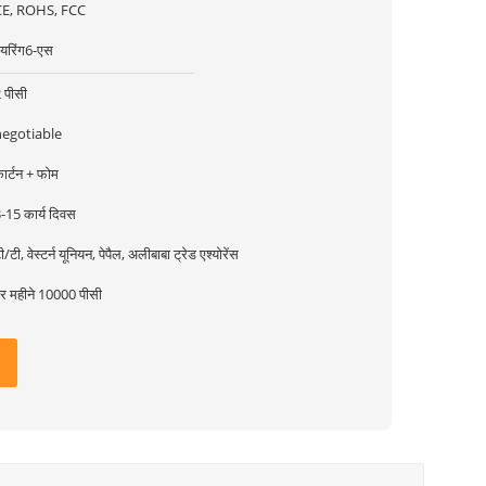
CE, ROHS, FCC
यरिंग6-एस
 पीसी
negotiable
ार्टन + फोम
-15 कार्य दिवस
ी/टी, वेस्टर्न यूनियन, पेपैल, अलीबाबा ट्रेड एश्योरेंस
र महीने 10000 पीसी