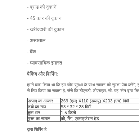
- ब्रांड की दुकानें
- 4S कार की दुकान
- खरीददारी की दुकान
- अस्पताल
- बैंक
- व्यावसायिक इमारत
पैकिंग और शिपिंग:
हमने वादा किया था कि हम फोम सुरक्षा के साथ सामान की सुरक्षा पैक करेंगे,
से शिप किया जा सकता है, जैसे कि टीएनटी, डीएचएल, सी, यह प्लेन द्वा
उत्पाद का आकार
269 ​​(एल) X110 (डब्ल्यू) X203 (एच) मिमी
डब्बे का नाप
53 * 32 * 28 मिमी
कुल भार
1.5 किलो
मुफ्त का सामान
की, रिंग, एटमाइजेशन हेड
द्वारा शिपिंग है