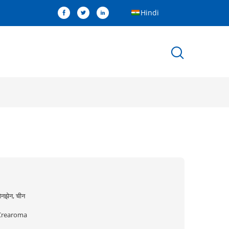
Hindi
ेनझेन, चीन
Crearoma