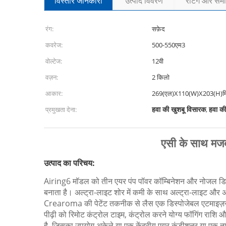
विस्तार जानकारी
उत्पाद विवरण
रेटिंग और समीक
रंग:
सफ़ेद
कवरेज:
500-550एम3
वोल्टेज:
12वी
वज़न:
2 किलो
आकार:
269(एल)X110(W)X203(H)म
हवा की खुशबू विसारक
हवा की
प्रमुखता देना:
,
एसी के साथ मजबू
उत्पाद का परिचय:
Airing6 मॉडल को तीन एयर पंप पॉवर कॉम्बिनेशन और नोजल डिज
बनाता है।
अल्ट्रा-लाइट शोर में कमी के साथ अल्ट्रा-लाइट और अ
Crearoma की पेटेंट तकनीक से लैस एक डिस्पोजेबल एटमाइज
पीढ़ी को रिमोट कंट्रोल टाइम, कंट्रोल करने योग्य फॉगिंग राश
है, जिसका उपयोग अकेले या एक केंद्रीय एयर कंडीशनर या एक ताज