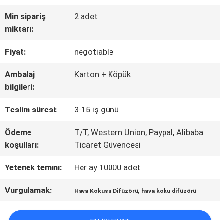
Min sipariş
2 adet
HAKKIMIZDA
miktarı:
Fiyat:
negotiable
FABRIKA
Ambalaj
Karton + Köpük
TURU
bilgileri:
Teslim süresi:
3-15 iş günü
KALITE
Ödeme
T/T, Western Union, Paypal, Alibaba
KONTROL
koşulları:
Ticaret Güvencesi
Yetenek temini:
Her ay 10000 adet
BIZIMLE
Vurgulamak:
,
Hava Kokusu Difüzörü
hava koku difüzörü
ILETIŞIME