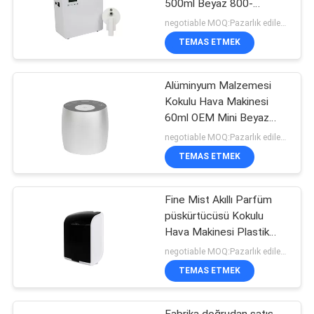
500ml Beyaz 800-
1200m3 Kokulu Kapsama
negotiable MOQ:Pazarlık edilebilir
TEMAS ETMEK
Alüminyum Malzemesi
Kokulu Hava Makinesi
60ml OEM Mini Beyaz
Susuz Diffuser
negotiable MOQ:Pazarlık edilebilir
TEMAS ETMEK
Fine Mist Akıllı Parfüm
püskürtücüsü Kokulu
Hava Makinesi Plastik
Rohs Fcc Onay Aroması
negotiable MOQ:Pazarlık edilebilir
TEMAS ETMEK
Fabrika doğrudan satış