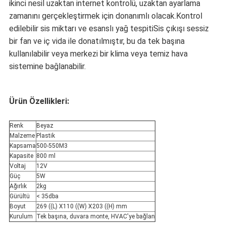
ikinci nesil uzaktan internet kontrolü, uzaktan ayarlama
zamanını gerçekleştirmek için donanımlı olacak.Kontrol
edilebilir sis miktarı ve esanslı yağ tespitiSis çıkışı sessiz
bir fan ve iç vida ile donatılmıştır, bu da tek başına
kullanılabilir veya merkezi bir klima veya temiz hava
sistemine bağlanabilir.
Ürün Özellikleri:
Renk
Beyaz
Malzeme
Plastik
Kapsama
500-550M3
Kapasite
800 ml
Voltaj
12V
Güç
5W
Ağırlık
2kg
Gürültü
< 35dba
Boyut
269 ((L) X110 ((W) X203 ((H) mm
Kurulum
Tek başına, duvara monte, HVAC'ye bağlan