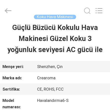
Water
Meter
Online
Market.
Koku Hava Makinesi
All
Rights
Güçlü Büzücü Kokulu Hava
EV
Reserved.
Developed
Makinesi Güzel Koku 3
by
ECER
ÜRÜN:%
yoğunluk seviyesi AC gücü ile
S
Menşe yeri:
Shenzhen, Çin
VİDEOLAR
Marka adı:
Crearoma
Sertifika:
CE, ROHS, FCC
VR
Model
Havalandırma6-S
GÖSTERISI
numarası: