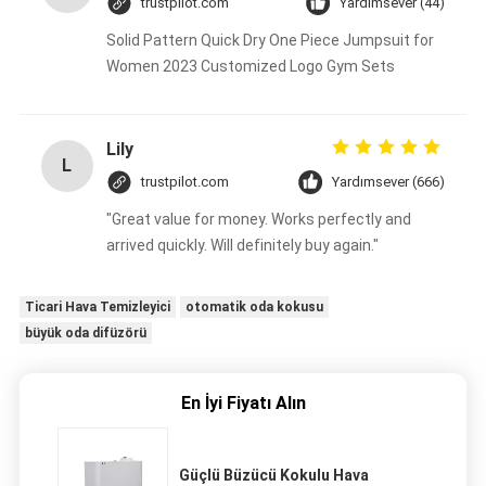
trustpilot.com
Yardımsever (44)
Solid Pattern Quick Dry One Piece Jumpsuit for
Women 2023 Customized Logo Gym Sets
Lily
L
trustpilot.com
Yardımsever (666)
"Great value for money. Works perfectly and
arrived quickly. Will definitely buy again."
Ticari Hava Temizleyici
otomatik oda kokusu
büyük oda difüzörü
En İyi Fiyatı Alın
Güçlü Büzücü Kokulu Hava