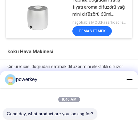
fiyatı aroma difüzörü yağ
mini difüzörü 60ml
alüminyum
negotiable MOQ:Pazarlık edilebilir
TEMAS ETMEK
koku Hava Makinesi
Çin üreticisi doğrudan satmak difüzör mini elektrikli difüzör
60ml alüminyum
powerkey
Fabrika doğrudan satış fiyatı aromatik esanslı yağ mini difüzör
60ml alüminyum
9:40 AM
100ml Premium Esanslı Yağ Diffuser Makine Aromaterapi
Good day, what product are you looking for?
Hava Diffuser 1.57W
Popüler Kategoriler
Tüm