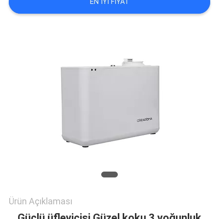
GEÇIN
EN IYI FIYAT
HABERLER
BIR
TEKLIF
ISTEĞI
SITE
HARITASI
Ürün Açıklaması
GIZLILIK
Güçlü üfleyicisi Güzel koku 3 yoğunluk