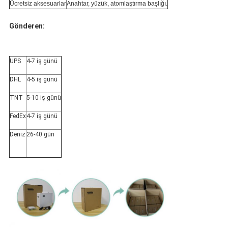
Ücretsiz aksesuarlar
Anahtar, yüzük, atomlaştırma başlığı.
Gönderen:
UPS
4-7 iş günü
DHL
4-5 iş günü
TNT
5-10 iş günü
FedEx
4-7 iş günü
Deniz
26-40 gün