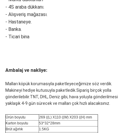
- 4S araba dükkanı.
- Alışveriş mağazası.
- Hastaneye.
- Banka.
- Ticari bina
Ambalaj ve nakliye:
Malları köpük korumasıyla paketleyeceğimize söz verdik.
Makineyi hediye kutusuyla paketledik.Sipariş birçok yolla
gönderilebilir.TNT, DHL, Deniz gibi, hava yoluyla gönderilmesi
yaklaşık 4-9 gün sürecek ve malları çok hızlı alacaksınız.
Ürün boyutu
269 ((L) X110 ((W) X203 ((H) mm
Karton boyutu
53*32*28mm
Brüt ağırlık
1.5KG