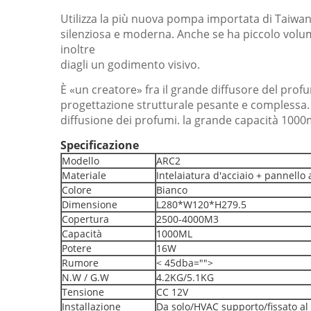
Utilizza la più nuova pompa importata di Taiwan
silenziosa e moderna. Anche se ha piccolo volum
inoltre
diagli un godimento visivo.
È «un creatore» fra il grande diffusore del profu
progettazione strutturale pesante e complessa. 
diffusione dei profumi. la grande capacità 100
Specificazione
Modello
ARC2
Materiale
Intelaiatura d'acciaio + pannello a
Colore
Bianco
Dimensione
L280*W120*H279.5
Copertura
2500-4000M3
Capacità
1000ML
Potere
16W
Rumore
< 45dba="">
N.W / G.W
4.2KG/5.1KG
Tensione
CC 12V
Installazione
Da solo/HVAC supporto/fissato al