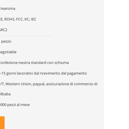
Crearoma
E, ROHS, FCC, KC, IEC
ARC2
1 pezzo
negotiable
Confezione neutra standard con schiuma
-15 giorni lavorativi dal ricevimento del pagamento
T/T, Western Union, paypal, assicurazione di commercio di
alibaba
5000 pezzi al mese