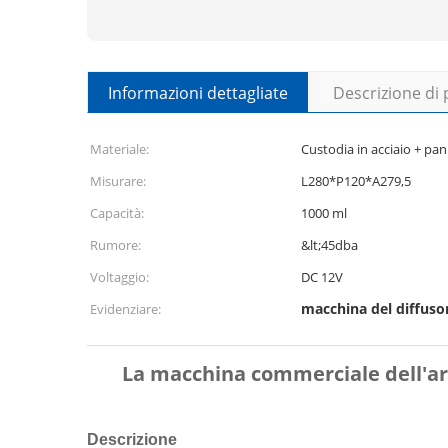
Informazioni dettagliate
Descrizione di
Materiale:
Custodia in acciaio + pann
Misurare:
L280*P120*A279,5
Capacità:
1000 ml
Rumore:
&lt;45dba
Voltaggio:
DC 12V
macchina del diffusor
Evidenziare:
La macchina commerciale dell'ari
Descrizione