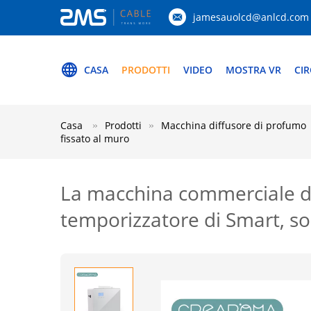
jamesauolcd@anlcd.com
CASA
PRODOTTI
VIDEO
MOSTRA VR
CIR
Casa
Prodotti
Macchina diffusore di profumo
fissato al muro
La macchina commerciale del
temporizzatore di Smart, so