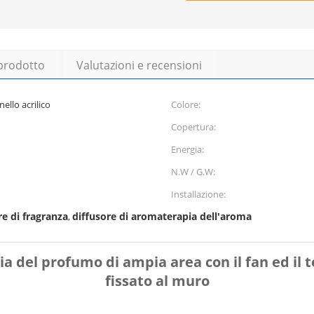
 prodotto
Valutazioni e recensioni
ello acrilico
Colore:
Copertura:
Energia:
N.W / G.W:
Installazione:
e di fragranza
diffusore di aromaterapia dell'aroma
,
a del profumo di ampia area con il fan ed il 
fissato al muro