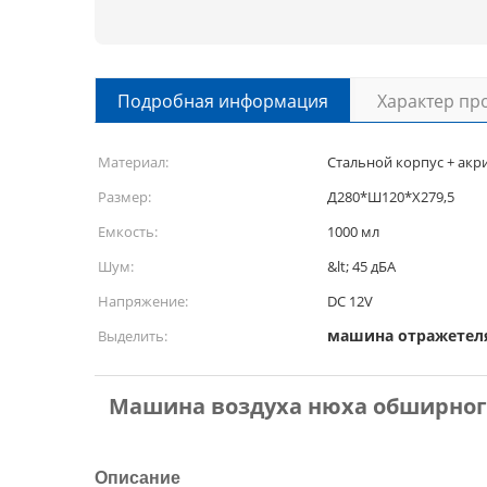
Подробная информация
Характер пр
Материал:
Стальной корпус + акр
Размер:
Д280*Ш120*Х279,5
Емкость:
1000 мл
Шум:
&lt; 45 дБА
Напряжение:
DC 12V
машина отражетел
Выделить:
Машина воздуха нюха обширног
Описание