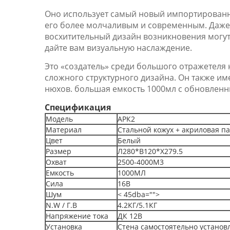
Оно использует самый новый импортированн
его более молчаливым и современным. Даже 
восхитительный дизайн возникновения могут
дайте вам визуальную наслаждение.
Это «создатель» среди большого отражетеля 
сложного структурного дизайна. Он также и
нюхов. большая емкость 1000мл с обновленн
Спецификация
Модель
АРК2
Материал
Стальной кожух + акриловая п
Цвет
Белый
Размер
Л280*В120*Х279.5
Охват
2500-4000М3
Емкость
1000МЛ
Сила
16В
Шум
< 45dba="">
N.W / Г.В
4.2КГ/5.1КГ
Напряжение тока
ДК 12В
Установка
Стена самостоятельно установ