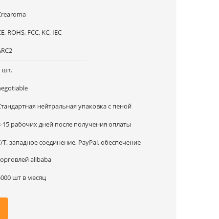
Crearoma
E, ROHS, FCC, KC, IEC
ARC2
1 шт.
negotiable
Стандартная нейтральная упаковка с пеной
3-15 рабочих дней после получения оплаты
T/T, западное соединение, PayPal, обеспечение
торговлей alibaba
5000 шт в месяц