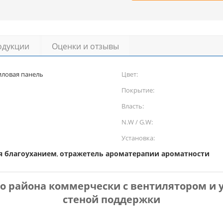
одукции
Оценки и отзывы
иловая панель
Цвет:
Покрытие:
Власть:
N.W / G.W:
Установка:
я благоуханием
отражетель ароматерапии ароматности
,
о района коммерчески с вентилятором и 
стеной поддержки