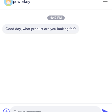
powerkey
工場直販価格 アロマエッセンシャルオイルミニディフューザー
60ml アルミ
4:42 PM
100Mlプレミアム エッセンシャルオイルディフューザー マシン
アロマテラピー エアディフューザー 1.57W
Good day, what product are you looking for?
人気カテゴリ
すべて
香りの拡散器機械
香りの拡散機
エッセンシャルオイ
自動芳香剤ディフュ
ルディフューザー機
ーザー
空調の香りディフュ
香り配信システム
ーザー
バッテリーアロマデ
大面積の香りディフ
ィフューザー
ューザー