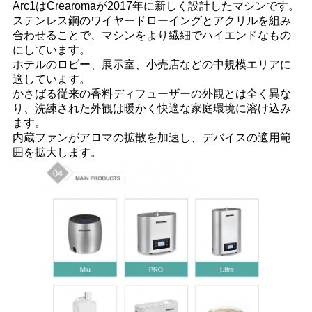
さ
Arc1はCrearomaが2017年に新しく設計したマシンです。
ステンレス鋼のワイヤードローイングとアクリルを組み
い
合わせることで、マシンをより繊細でハイエンドなもの
にしています。
ホテルのロビー、展示室、小売店などの中規模エリアに
地
適しています。
かさばる従来の香料ディフューザーの外観とは全く異な
図
り、洗練された外観は暖かく快適な家庭環境に溶け込み
ます。
内蔵ファンがアロマの拡散を加速し、デバイスの適用範
囲を拡大します。
プ
ラ
イ
バ
シ
ー