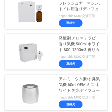
フレッシュナーマシン、
トイレ用香りディフュー
ザーマシン
negotiable MOQ:交渉可能
連絡先
発散剤 アロマテラピー
香り気機 500ml ホワイ
ト 800-1200m3 香りカ
バー
negotiable MOQ:交渉可能
連絡先
アルミニウム素材 臭気
気機 60ml OEM ミニ ホ
ワイト 無水ディフュー
ザー
negotiable MOQ:交渉可能
連絡先