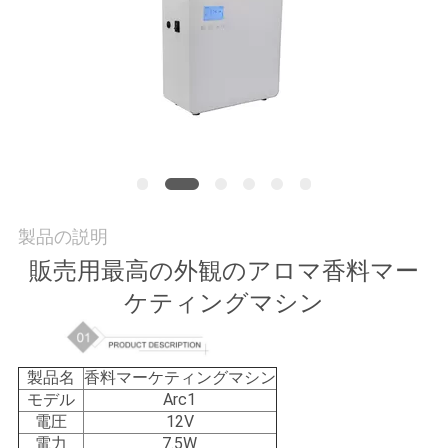
い
て
工
場
旅
行
製品の説明
販売用最高の外観のアロマ香料マー
品
ケティングマシン
質
製品名
香料マーケティングマシン
管
モデル
Arc1
理
電圧
12V
電力
7.5W