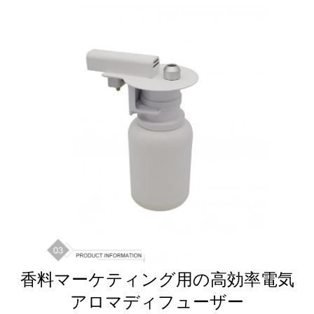
ュ
ー
ス
引
用
を
要
求
し
香料マーケティング用の高効率電気
な
アロマディフューザー