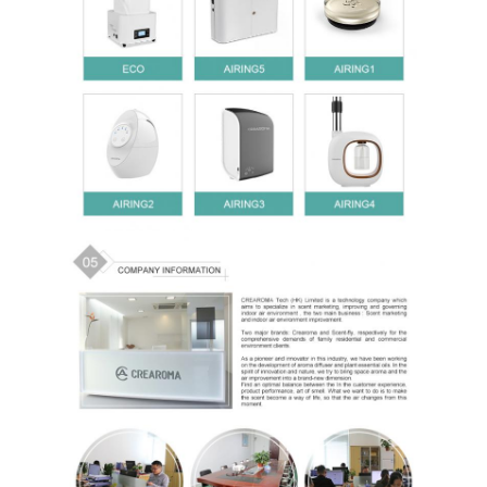
ポ
リ
シ
ー