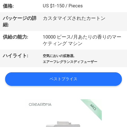
デ
US $1-150 / Pieces
価格:
オ
パッケージの詳
カスタマイズされたカートン
細:
VR
供給の能力:
10000 ピース/月あたりの香りのマー
シ
ケティング マシン
ョ
,
ハイライト:
空気においの拡散器
ー
エアーフレグランスディフューザー
ベストプライス
私
達
に
つ