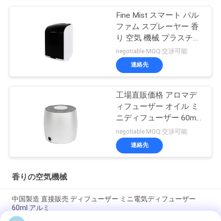
Fine Mist スマート パル
ファム スプレーヤー 香
り 空気 機械 プラスチッ
ク ロス Fcc 承認 Aroma
negotiable MOQ:交渉可能
連絡先
工場直販価格 アロマデ
ィフューザー オイル ミ
ニディフューザー 60ml
アルミ
negotiable MOQ:交渉可能
連絡先
香りの空気機械
中国製造 直接販売 ディフューザー ミニ電気ディフューザー
60ml アルミ