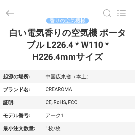
©
2013
-
2026
China
香りの空気機械
Water
Meter
Online
白い電気香りの空気機 ポータ
家
Market.
All
Rights
ブル L226.4 * W110 *
Reserved.
Developed
プ
by
H226.4mmサイズ
ECER
ロ
ダ
起源の場所:
中国広東省（本土）
ク
CREAROMA
ブランド名:
ト
CE, RoHS, FCC
証明:
モデル番号:
アーク1
ビ
最小注文数量:
1枚/枚