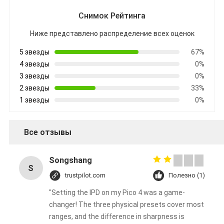
Снимок Рейтинга
Ниже представлено распределение всех оценок
5 звезды
67%
4 звезды
0%
3 звезды
0%
2 звезды
33%
1 звезды
0%
Все отзывы
Songshang
S
trustpilot.com
Полезно (1)
"Setting the IPD on my Pico 4 was a game-
changer! The three physical presets cover most
ranges, and the difference in sharpness is