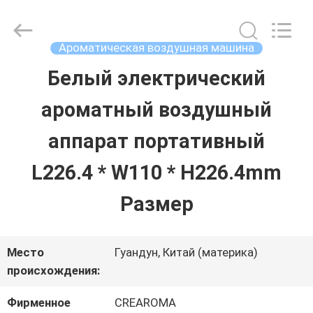
Water
Meter
Online
Market.
Ароматическая воздушная машина
All
Rights
Белый электрический
ДОМ
Reserved.
Developed
ароматный воздушный
by
ECER
ПРОДУКТЫ
аппарат портативный
L226.4 * W110 * H226.4mm
РОЛИКИ
Размер
VR
Место
Гуандун, Китай (материка)
-
происхождения:
ШОУ
Фирменное
CREAROMA