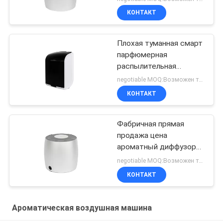
мини белый бесводный
КОНТАКТ
диффузер
Плохая туманная смарт
парфюмерная
распылительная
машина ароматный
negotiable MOQ:Возможен торг
воздух пластик Rohs
КОНТАКТ
Fcc одобрение аромат
Фабричная прямая
продажа цена
ароматный диффузор
масла мини диффузор
negotiable MOQ:Возможен торг
60 мл алюминия
КОНТАКТ
Ароматическая воздушная машина