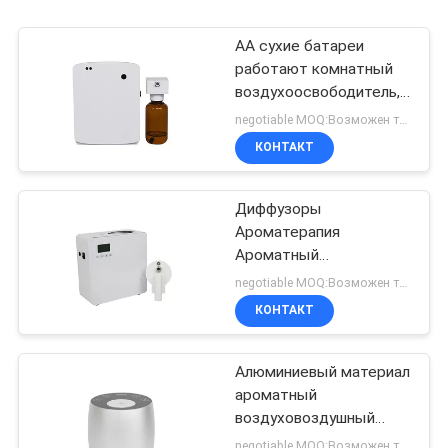
АА сухие батареи
работают комнатный
воздухоосвободитель,
ароматный диффузер
negotiable MOQ:Возможен торг
для туалета
КОНТАКТ
Диффузоры
Ароматерапия
Ароматный
воздуховоздушный
negotiable MOQ:Возможен торг
аппарат 500 мл Белый
КОНТАКТ
800-1200м3 Покрытие
запаха
Алюминиевый материал
ароматный
воздуховоздушный
аппарат 60 мл OEM
negotiable MOQ:Возможен торг