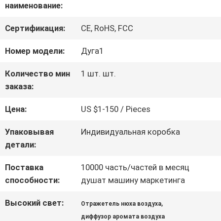
наименование:
О
Сертификация:
CE, RoHS, FCC
НАС
Номер модели:
Дуга1
Количество мин
1 шт. шт.
ПУТЕШЕСТВИЕ
заказа:
ФАБРИКИ
Цена:
US $1-150 / Pieces
Упаковывая
Индивидуальная коробка
ПРОВЕРКА
детали:
КАЧЕСТВА
Поставка
10000 часть/частей в месяц
способности:
душат машину маркетинга
СВЯЖИТЕСЬ
Высокий свет:
,
Отражетель нюха воздуха
диффузор аромата воздуха