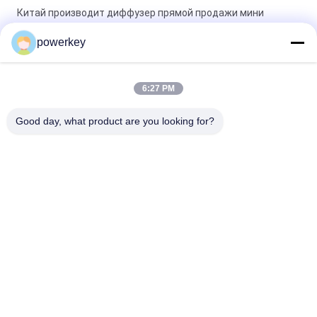
Китай производит диффузер прямой продажи мини
электрический диффузер 60 мл алюминия
powerkey
Фабрика прямая продажа цена аромат эфирного масла
мини диффузер 60 мл алюминия
6:27 PM
Диффузер для 100 мл эфирных масел премиум класса
Good day, what product are you looking for?
Ароматерапия Диффузер для воздуха 1,57 Вт
Популярные категории
Все
Машина 
Ароматический 
Отражетеля 
Диффузор Машина
Ароматности
Машина Для 
Автоматический 
Распыления 
Диффузор Аромата
Эфирных Масел
Система Доставки 
Диффузор HVAC 