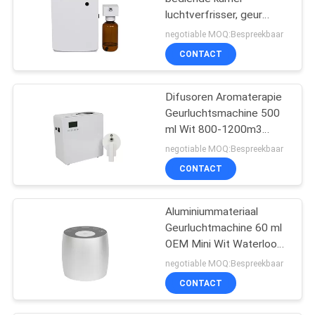
luchtverfrisser, geur
diffuser machine voor
negotiable MOQ:Bespreekbaar
toilet
CONTACT
Difusoren Aromaterapie
Geurluchtsmachine 500
ml Wit 800-1200m3
Geurbedekking
negotiable MOQ:Bespreekbaar
CONTACT
Aluminiummateriaal
Geurluchtmachine 60 ml
OEM Mini Wit Waterloos
Diffuser
negotiable MOQ:Bespreekbaar
CONTACT