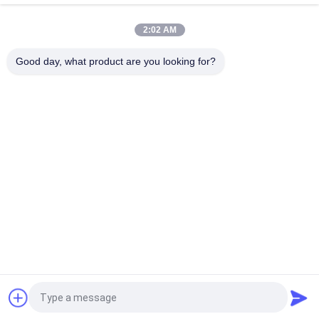
diffuser 60ml aluminium
2:02 AM
100 ml Premium Essentiële Olie Diffuser Machine
Aromatherapie Lucht Diffuser 1.57W
Good day, what product are you looking for?
populaire categorieën
Alle
De Machine Van De 
Geurverspreider 
Aromaverspreider
Machine
Etherische Olie 
Automatische 
Diffusormachine
Geurverspreider
Body{background-
Hvac-
Color:#FFFFFF} 

Geurverspreider
        非法阻断154

Aromaverspreider 
Geurverspreider Met 
Op Batterijen
Groot Oppervlak
         Window.onload 
= Function () { 

           Docu
Vraag een offerte aan