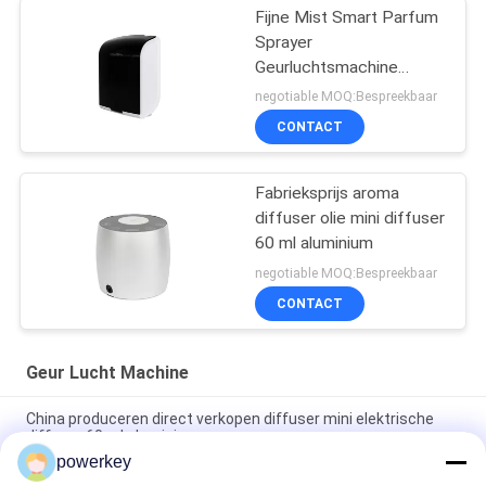
Fijne Mist Smart Parfum
Sprayer
Geurluchtsmachine
Plastic Rohs Fcc
negotiable MOQ:Bespreekbaar
Goedkeuring Aroma
CONTACT
Fabrieksprijs aroma
diffuser olie mini diffuser
60 ml aluminium
negotiable MOQ:Bespreekbaar
CONTACT
Geur Lucht Machine
China produceren direct verkopen diffuser mini elektrische
diffuser 60 ml aluminium
powerkey
Fabriek directe verkoopprijs aroma etherische olie mini