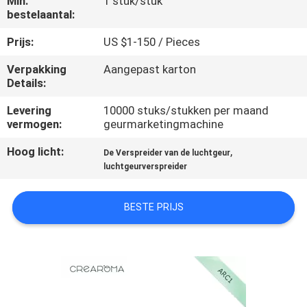
Min.
1 stuk/stuk
bestelaantal:
FABRIEKSREIS
Prijs:
US $1-150 / Pieces
Verpakking
Aangepast karton
KWALITEITSCONTROLE
Details:
Levering
10000 stuks/stukken per maand
CONTACTEER
vermogen:
geurmarketingmachine
ONS
Hoog licht:
,
De Verspreider van de luchtgeur
luchtgeurverspreider
NIEUWS
BESTE PRIJS
VERZOEK
OM EEN
CITAAT