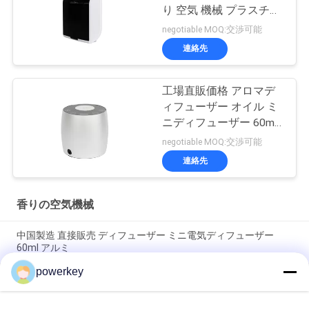
り 空気 機械 プラスチッ
ク ロス Fcc 承認 Aroma
negotiable MOQ:交渉可能
連絡先
工場直販価格 アロマデ
ィフューザー オイル ミ
ニディフューザー 60ml
アルミ
negotiable MOQ:交渉可能
連絡先
香りの空気機械
中国製造 直接販売 ディフューザー ミニ電気ディフューザー
60ml アルミ
powerkey
工場直販価格 アロマエッセンシャルオイルミニディフューザー
60ml アルミ