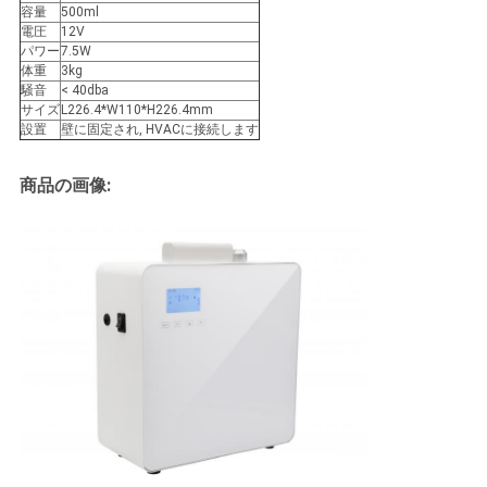
容量
500ml
ュ
電圧
12V
パワー
7.5W
ー
体重
3kg
騒音
< 40dba
ス
サイズ
L226.4*W110*H226.4mm
設置
壁に固定され, HVACに接続します
商品の画像:
引
用
を
要
求
し
な