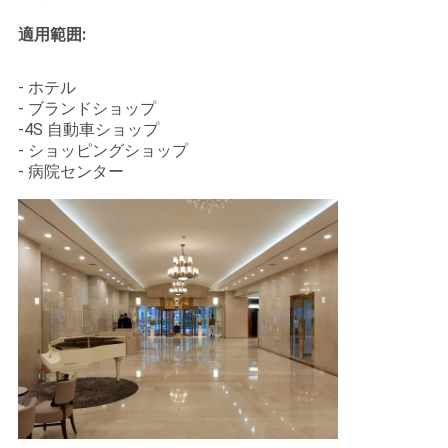
さ
適用範囲:
い
- ホテル
- ブランドショップ
地
-4S 自動車ショップ
- ショッピングショップ
図
- 病院センター
プ
ラ
イ
バ
シ
ー