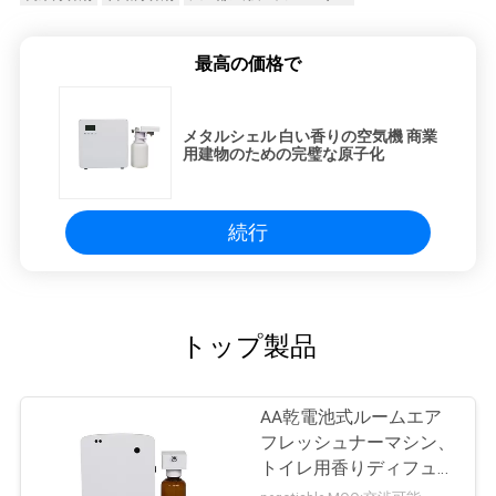
最高の価格で
メタルシェル 白い香りの空気機 商業
用建物のための完璧な原子化
続行
トップ製品
AA乾電池式ルームエア
フレッシュナーマシン、
トイレ用香りディフュー
ザーマシン