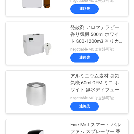
negotiable MOQ:交渉可能
連絡先
発散剤 アロマテラピー
香り気機 500ml ホワイ
ト 800-1200m3 香りカ
バー
negotiable MOQ:交渉可能
連絡先
アルミニウム素材 臭気
気機 60ml OEM ミニ ホ
ワイト 無水ディフュー
ザー
negotiable MOQ:交渉可能
連絡先
Fine Mist スマート パル
ファム スプレーヤー 香