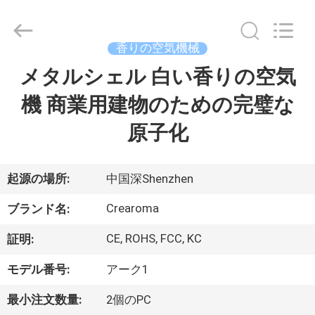
©
2013
-
2026
China
香りの空気機械
Water
Meter
Online
メタルシェル 白い香りの空気
家
Market.
All
Rights
機 商業用建物のための完璧な
Reserved.
Developed
プ
by
原子化
ECER
ロ
ダ
起源の場所:
中国深Shenzhen
ク
Crearoma
ブランド名:
ト
CE, ROHS, FCC, KC
証明:
モデル番号:
アーク1
ビ
最小注文数量:
2個のPC