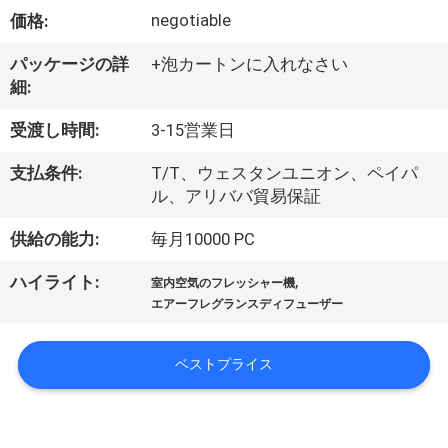
デ
negotiable
価格:
オ
パッケージの詳
+泡カートンに入れなさい
細:
VR
受渡し時間:
3-15営業日
シ
支払条件:
T/T、ウェスタンユニオン、ペイパ
ョ
ル、アリババ貿易保証
ー
供給の能力:
毎月10000 PC
,
ハイライト:
室内空気のフレッシャー機
私
エアーフレグランスディフューザー
達
ベストプライス
に
つ