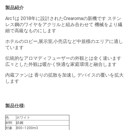
製品紹介
私
Arc1は 2018年に設計されたCrearomaの新機です ステン
達
レス鋼のワイヤをアクリルと組み合わせて 機械をより繊
細で高級なものにします
に
ホテルのロビー,展示室,小売店など中規模のエリアに適し
連
ています
絡
伝統的なアロマディフューザーの外観とは全く違います
広々とした外観は暖かく快適な家庭環境と融合します
し
内蔵ファンは 香りの拡散を加速し デバイスの覆いを拡大
します
な
さ
い
製品仕様:
色
ホワイト
材料
鉄鋼
ニ
対象
800~1200m3