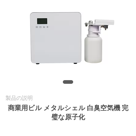
い
て
工
場
旅
行
品
製品の説明
質
商業用ビル メタルシェル 白臭空気機 完
管
璧な原子化
理