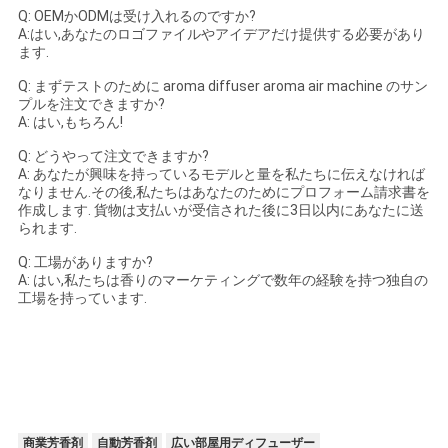
Q: OEMかODMは受け入れるのですか?
A:はい,あなたのロゴファイルやアイデアだけ提供する必要があり
ます.
Q: まずテストのために aroma diffuser aroma air machine のサン
プルを注文できますか?
A: はい,もちろん!
Q: どうやって注文できますか?
A: あなたが興味を持っているモデルと量を私たちに伝えなければ
なりません.その後,私たちはあなたのためにプロフォーム請求書を
作成します. 貨物は支払いが受信された後に3日以内にあなたに送
られます.
Q: 工場がありますか?
A: はい,私たちは香りのマーケティングで数年の経験を持つ独自の
工場を持っています.
商業芳香剤
自動芳香剤
広い部屋用ディフューザー