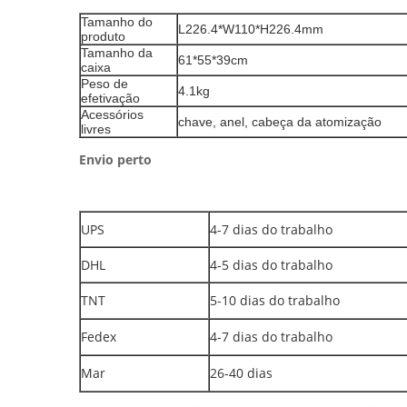
Tamanho do
L226.4*W110*H226.4mm
produto
Tamanho da
61*55*39cm
caixa
Peso de
4.1kg
efetivação
Acessórios
chave, anel, cabeça da atomização
livres
Envio perto
UPS
4-7 dias do trabalho
DHL
4-5 dias do trabalho
TNT
5-10 dias do trabalho
Fedex
4-7 dias do trabalho
Mar
26-40 dias