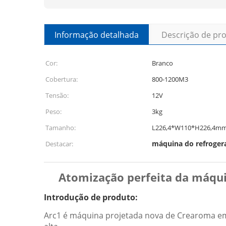
Informação detalhada
Descrição de pr
Cor:
Branco
Cobertura:
800-1200M3
Tensão:
12V
Peso:
3kg
Tamanho:
L226,4*W110*H226,4m
máquina do refrogera
Destacar:
Atomização perfeita da máqui
Introdução de produto:
Arc1 é máquina projetada nova de Crearoma em 2