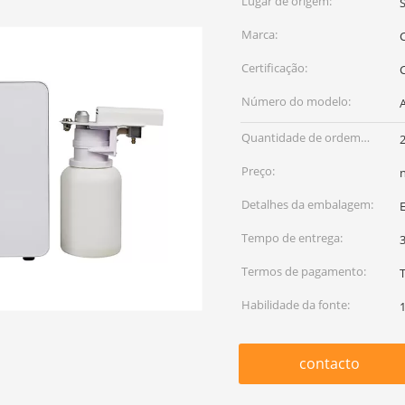
Lugar de origem:
Marca:
Certificação:
Número do modelo:
Quantidade de ordem
2
mínima:
Preço:
Detalhes da embalagem:
Tempo de entrega:
3
Termos de pagamento:
Habilidade da fonte:
contacto