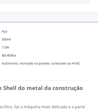
Aço
500ml
7.5W
&lt;40dba
Autônomo, montado na parede, conectado ao HVAC
 Shell do metal da construção
ílico, faz a máquina mais delicada e a parte