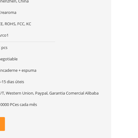
Shenzhen, China
Crearoma
CE, ROHS, FCC, KC
Arco1
 pcs
negotiable
Encaderne + espuma
-15 dias úteis
T/T, Western Union, Paypal, Garantia Comercial Alibaba
10000 PCes cada mês