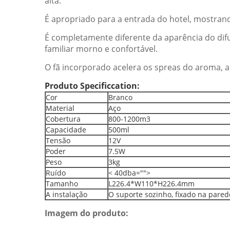
alta.
É apropriado para a entrada do hotel, mostrando
É completamente diferente da aparência do dif
familiar morno e confortável.
O fã incorporado acelera os spreas do aroma, a
Produto Specificcation:
Cor
Branco
Material
Aço
Cobertura
800-1200m3
Capacidade
500ml
Tensão
12V
Poder
7.5W
Peso
3kg
Ruído
< 40dba="">
Tamanho
L226.4*W110*H226.4mm
A instalação
O suporte sozinho, fixado na pared
Imagem do produto: