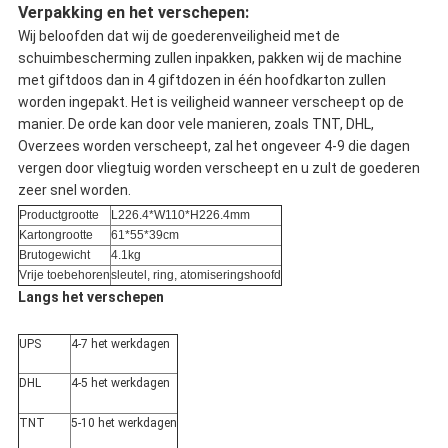
Verpakking en het verschepen:
Wij beloofden dat wij de goederenveiligheid met de
schuimbescherming zullen inpakken, pakken wij de machine
met giftdoos dan in 4 giftdozen in één hoofdkarton zullen
worden ingepakt. Het is veiligheid wanneer verscheept op de
manier. De orde kan door vele manieren, zoals TNT, DHL,
Overzees worden verscheept, zal het ongeveer 4-9 die dagen
vergen door vliegtuig worden verscheept en u zult de goederen
zeer snel worden.
Productgrootte
L226.4*W110*H226.4mm
Kartongrootte
61*55*39cm
Brutogewicht
4.1kg
Vrije toebehoren
sleutel, ring, atomiseringshoofd
Langs het verschepen
UPS
4-7 het werkdagen
DHL
4-5 het werkdagen
TNT
5-10 het werkdagen