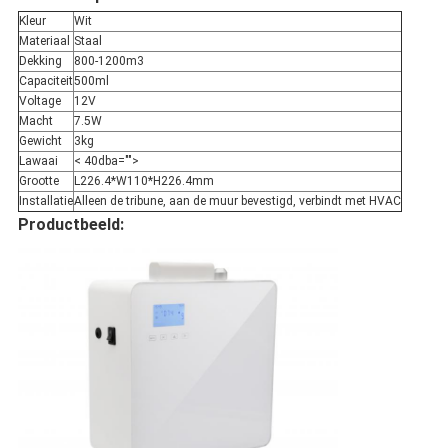
Kleur
Wit
Materiaal
Staal
Dekking
800-1200m3
Capaciteit
500ml
Voltage
12V
Macht
7.5W
Gewicht
3kg
Lawaai
< 40dba="">
Grootte
L226.4*W110*H226.4mm
Installatie
Alleen de tribune, aan de muur bevestigd, verbindt met HVAC
Productbeeld: