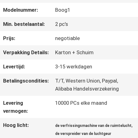
ONGEVEER
Modelnummer:
Boog1
ONS
Min. bestelaantal:
2 pc's
FABRIEKSREIS
Prijs:
negotiable
Verpakking Details:
Karton + Schuim
KWALITEITSCONTROLE
Levertijd:
3-15 werkdagen
Betalingscondities:
T/T, Western Union, Paypal,
CONTACTEER
Alibaba Handelsverzekering
ONS
Levering
10000 PCs elke maand
vermogen:
NIEUWS
Hoog licht:
,
de verfrissingsmachine van de ruimtelucht
de verspreider van de luchtgeur