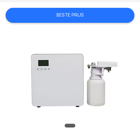
VERZOEK
BESTE PRIJS
OM EEN
CITAAT
SITEMAP
PRIVACYBELEID