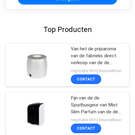
Top Producten
Van het de prijsaroma
van de fabrieks direct
verkoop van de de
verspreiderolie mini de
negotiable MOQ:Bespreekbaar
verspreider60ml
CONTACT
aluminium
Fijn van de de
Spuitbusgeur van Mist
Slim Parfum van de de
Luchtmachine Fcc van
negotiable MOQ:Bespreekbaar
Rohs Plastic
CONTACT
Goedkeuringsaroma