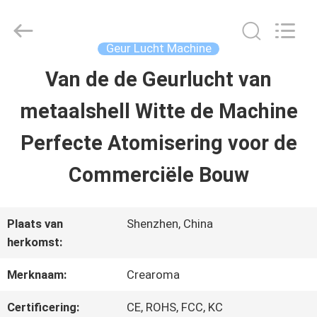
China
Water
Meter
Online
Geur Lucht Machine
Market.
All
Van de de Geurlucht van
HUIS
Rights
Reserved.
metaalshell Witte de Machine
Developed
by
PRODUCTEN
ECER
Perfecte Atomisering voor de
Commerciële Bouw
VIDEOS
Plaats van
Shenzhen, China
VR-
herkomst:
SHOW
Merknaam:
Crearoma
Certificering:
CE, ROHS, FCC, KC