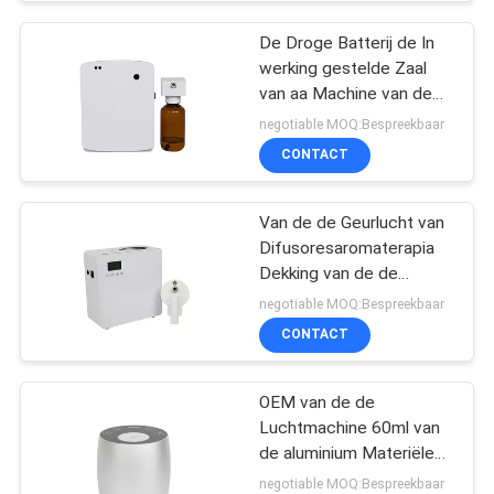
De Droge Batterij de In
werking gestelde Zaal
van aa Machine van de
Luchtverfrissing, de
negotiable MOQ:Bespreekbaar
Machine van de
CONTACT
Geurverspreider voor
Toilet
Van de de Geurlucht van
Difusoresaromaterapia
Dekking van de de
Machine500ml de Witte
negotiable MOQ:Bespreekbaar
800-1200m3 Geur
CONTACT
OEM van de de
Luchtmachine 60ml van
de aluminium Materiële
Geur Mini Witte
negotiable MOQ:Bespreekbaar