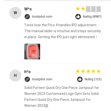
W*s
W
trustpilot.com
Nuttig (8987)
"I love how the Pico 4 handles IPD adjustment.
The manual slider is intuitive and stays securely
in place. Getting the IPD just right eliminated！
h*o
H
trustpilot.com
Nuttig (123)
Solid Pattern Quick Dry One Piece Jumpsuit for
Women 2023 Customized Logo Gym Sets Solid
Pattern Quick Dry One Piece Jumpsuit for
Women 2023@