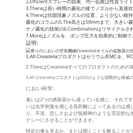
2.Efficientスプレーの効果、均一拡散は性
3.Thereは長い時間の霧化の後でノズルから直
4.Thereは怯固現象ノズルの位置、より少ない
霧化のコラムの5.The高さは50mmまで、大き
ナノ霧化の技術の6.Combinationはリサイ
7.Moreはノズルを、ポンプ圧力を効果的に制
証明:
1.All Crearomaプロダクトはセリウム/EMCを
2.ThereはCrearomaすべてのプロダクトの
3.All CrearomaプロダクトはSGSのような国際的な権
におい科学:
臭いは2つの感覚器から成っている感じ、それです嗅
いは化学刺激を感じる長距離によってあるのは感じ
り、不況、悲しさおよび低精神のような否定的な
クシーにさせることができます。
特定の事を見るか、または聞くことを断ることが