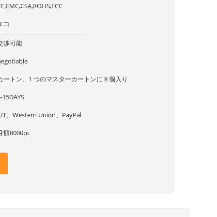
CE,EMC,CSA,ROHS,FCC
エコ
交渉可能
negotiable
カートン、1 つのマスターカートンに 8 個入り
5-15DAYS
T/T、Western Union、PayPal
月額8000pc