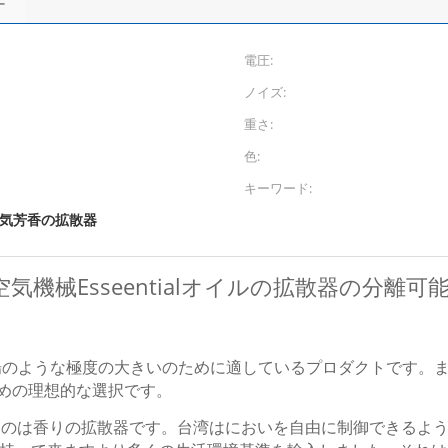
ー
電圧:
ノイズ:
重さ:
色:
キーワード:
気芳香の拡散器
機械Esseentialオイルの拡散器の分離可
会場のような極度の大きいのために適しているプロダクトです。
ための理想的な選択です。
あるのは香りの拡散器です。台湾はにおいを自由に制御できるよう