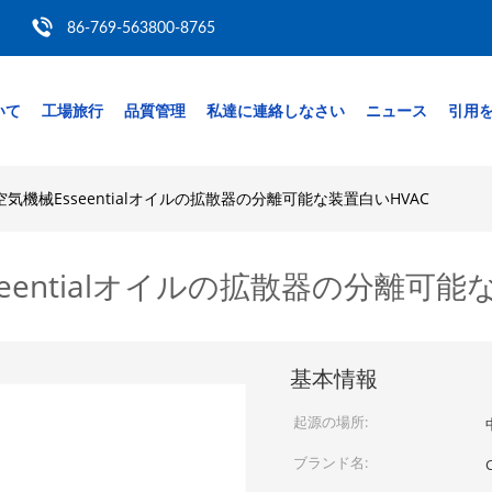
86-769-563800-8765
いて
工場旅行
品質管理
私達に連絡しなさい
ニュース
引用
気機械Esseentialオイルの拡散器の分離可能な装置白いHVAC
entialオイルの拡散器の分離可能
基本情報
起源の場所:
ブランド名: