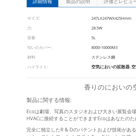
詳細情報
製品の説明
評価とレビュ
サイズ:
247LX247WX425Hmm
力:
28.5W
容量:
5L
匂いのカバー:
8000-10000M3
材料:
ステンレス鋼
空気においの拡散器
空
ハイライト:
,
香りのにおいの空気
製品に関する情報:
Ecoは劇場、写真のスタジオおよび大きい展覧
HVACに接続することができますEcoはあなたの
完全に独立したR & Dのパテントおよび技術が