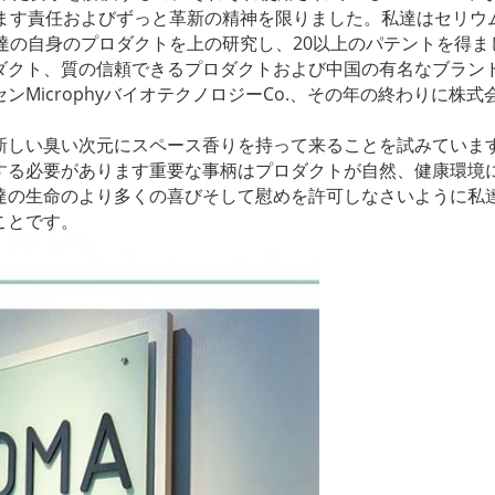
ます責任およびずっと革新の精神を限りました。私達はセリウム、FCC
達の自身のプロダクトを上の研究し、20以上のパテントを得まし
クト、質の信頼できるプロダクトおよび中国の有名なブランド
MicrophyバイオテクノロジーCo.、その年の終わりに株式
新しい臭い次元にスペース香りを持って来ることを試みていま
する必要があります重要な事柄はプロダクトが自然、健康環境
達の生命のより多くの喜びそして慰めを許可しなさいように私
ことです。