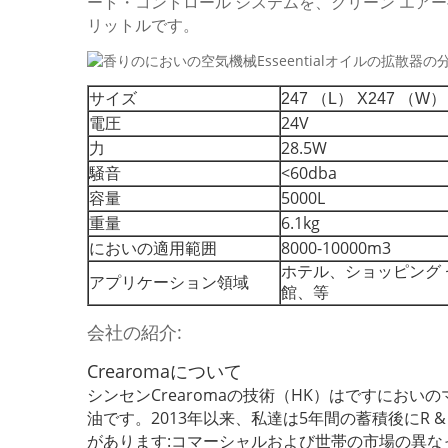
ート・コントロール システムを、クリーン エアー
リットルです。
サイズ
247 （L） X247 （W）
電圧
24V
力
28.5W
騒音
<60dba
容量
5000L
重量
6.1kg
においの適用範囲
8000-10000m3
ホテル、ショッピング
アプリケーション領域
館、等
会社の紹介:
Crearomaについて
シンセンCrearomaの技術（HK）はですに
油です。2013年以来、私達は5年間の蓄積後にR
があります:コマーシャルおよび世帯の市場の異なっ