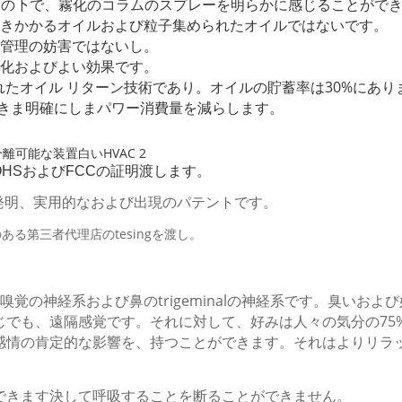
質ライトの下で、霧化のコラムのスプレーを明らかに感じることがで
接吹きかかるオイルおよび粒子集められたオイルではないです。
維持管理の妨害ではないし。
い霧化およびよい効果です。
クルされたオイル リターン技術であり。オイルの貯蓄率は30%にあり
御できま明確にしまパワー消費量を減らします。
、ROHSおよびFCCの証明渡します。
ための発明、実用的なおよび出現のパテントです。
威のある第三者代理店のtesingを渡し。
覚の神経系および鼻のtrigeminalの神経系です。臭いお
でも、遠隔感覚です。それに対して、好みは人々の気分の75
感情の肯定的な影響を、持つことができます。それはよりリラ
できます決して呼吸することを断ることができません。