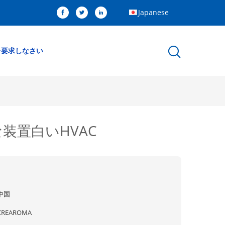
Japanese
を要求しなさい
な装置白いHVAC
中国
CREAROMA