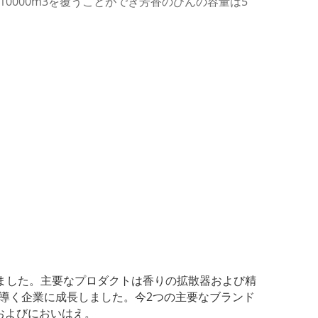
0000m3を覆うことができ芳香のびんの容量は5
りました。主要なプロダクトは香りの拡散器および精
を導く企業に成長しました。今2つの主要なブランド
、およびにおいはえ。