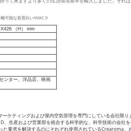
持って来ますより多くの生活環境基準を輸入しました。それは1
 X426 （H） mm
 センター、洋品店、映画
おいのマーケティングおよび屋内空気管理を専門にしている会社限
 & D、生産および営業部を統合する科学的な、科学技術の会社
た要求を解決するのにそれぞれ使用されているCrearoma