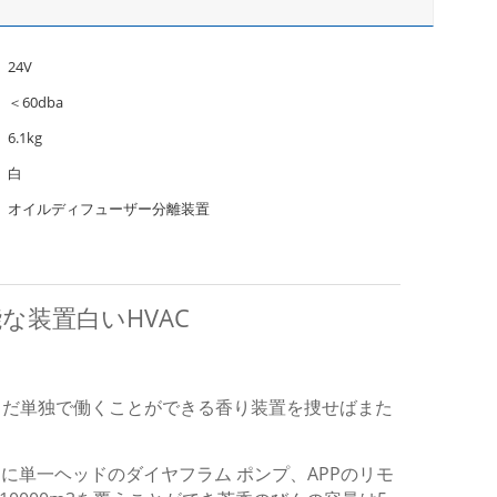
24V
＜60dba
6.1kg
白
オイルディフューザー分離装置
能な装置白いHVAC
まだ単独で働くことができる香り装置を捜せばまた
に単一ヘッドのダイヤフラム ポンプ、APPのリモ