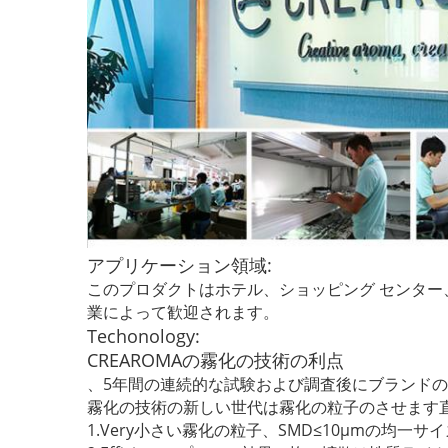
アプリケーション領域:
このプロダクトは
ホテル、ショッピング センター
業によって歓迎されます。
Techonology:
CREAROMAの霧化の技術の利点
、5年間の連続的な試験および調査後にブランド
霧化の技術の新しい世代は霧化の粒子のさせます
1.Very小さい霧化の粒子、SMD≤10μmの均一サイ