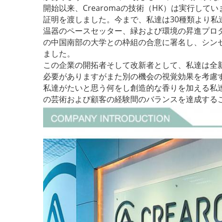
開始以来、Crearomaの技術（HK）は実行してい
証明を渡しました。今まで、私達は30種類より私
温器のペースセッター、緑および環境の昇進プロダ
の中国南部の大学との枠組の合意に署名し、シンセン
ました。
この企業の開拓者そして改新者として、私達は全
必要がありますがまた別の機会の視覚効果を考慮
私達がたいと思う何をし創造的な香りを加える私
の芸術および顧客の経験間のバランスを達成する