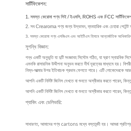
সার্টিফিকেশন:
1. সমস্ত কেরোমা পণ্য সিই / ইএমসি, ROHS এবং FCC সার্টিফিকে
2. সব Crearoma পণ্য জন্য উদ্ভাবন, ব্যবহারিক এবং চেহারা পেটেন্
3. সমস্ত কেরোমা পণ্য এসজিএস এবং আইটিএস হিসাবে আন্তর্জাতিক আধিকারিক 
সুগন্ধি বিজ্ঞান:
গন্ধ একটি অনুভূতি যা দুটি সংজ্ঞাবহ সিস্টেম গঠিত, যা ঘ্রাণ স্নায়বিক সিস্
এমনকি রাসায়নিক উদ্দীপনা অনুভব করতে দীর্ঘ দূরত্বের মাধ্যমে হয়।
বিপর
নিম্ন-আত্মার উপর ইতিবাচক প্রভাব ফেলতে পারে।
এটি লোকেদেরকে আরও স
আপনি একটি নির্দিষ্ট জিনিস দেখতে বা শুনতে অস্বীকার করতে পারেন, কিন
আপনি একটি নির্দিষ্ট জিনিস দেখতে বা শুনতে অস্বীকার করতে পারেন, কি
প্যাকিং এবং ডেলিভারি:
সাধারণত, আমাদের পণ্য cartons মধ্যে বস্তাবন্দী হয়। আমরা প্রতিশ্রু