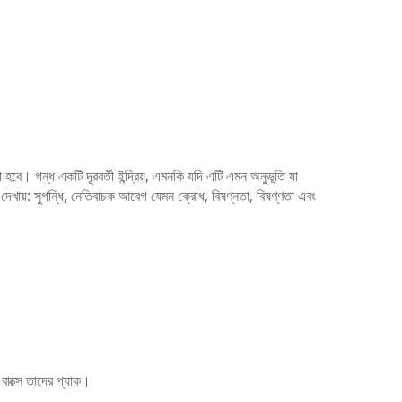
রা হবে।
গন্ধ একটি দূরবর্তী ইন্দ্রিয়, এমনকি যদি এটি এমন অনুভূতি যা
 দেখায়: সুগন্ধি, নেতিবাচক আবেগ যেমন ক্রোধ, বিষণ্নতা, বিষণ্ণতা এবং
বাক্সে তাদের প্যাক।