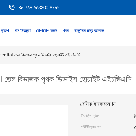
86-769-563800-8765
 ভ্রমণ
মান নিয়ন্ত্রণ
যোগাযোগ করুন
খবর
উদ্ধৃতির জন্য আবেদন
 Esseential তেল বিভাজক পৃথক ডিভাইস হোয়াইট এইচভিএসি
ial তেল বিভাজক পৃথক ডিভাইস হোয়াইট এইচভিএসি
বেসিক ইনফরমেশন
উৎপত্তি স্থল:
চ
পরিচিতিমুলক নাম: