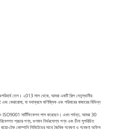
অপরিহার্য তেল।
২013 সাল থেকে, আমরা একটি শিল্প নেতৃস্থানীয়
স-ফ্লাই এবং কেরারোমা, যা যথাক্রমে বাণিজ্যিক এবং পরিবারের বাজারের বিভিন্ন
 ISO9001 সার্টিফিকেশন পাস করেছেন।
এখন পর্যন্ত, আমরা 30
িবেশগত প্রচার পণ্য, গুণমান নির্ভরযোগ্য পণ্য এবং চীনা সুপরিচিত
াই বায়ো-টেক কোম্পানি লিমিটেডের সাথে জৈবিক গবেষণা ও গবেষণা অফিস