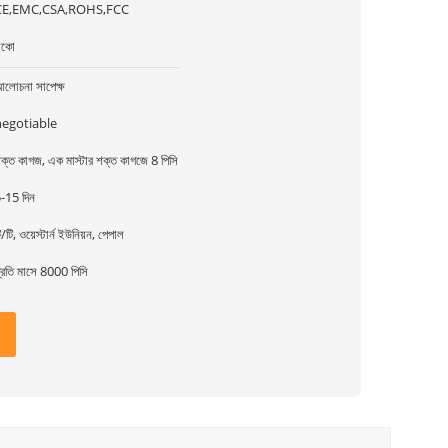
CE,EMC,CSA,ROHS,FCC
ইকো
লোচনা সাপেক্ষ
negotiable
ক্ত কাগজ, এক মাস্টার শক্ত কাগজে 8 পিসি
-15 দিন
ি/টি, ওয়েস্টার্ন ইউনিয়ন, পেপাল
্রতি মাসে 8000 পিসি