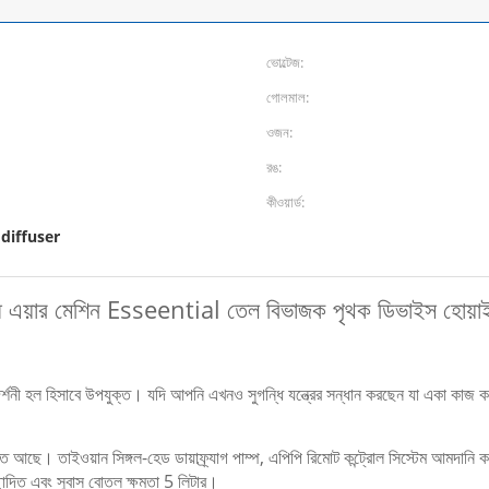
ভোল্টেজ:
গোলমাল:
ওজন:
রঙ:
কীওয়ার্ড:
াস diffuser
ন্ধি এয়ার মেশিন Esseential তেল বিভাজক পৃথক ডিভাইস হোয়
্রদর্শনী হল হিসাবে উপযুক্ত। যদি আপনি এখনও সুগন্ধি যন্ত্রের সন্ধান করছেন যা একা ক
ুক্তি আছে।
তাইওয়ান সিঙ্গল-হেড ডায়াফ্র্যাগ পাম্প, এপিপি রিমোট কন্ট্রোল সিস্টেম আমদানি 
ত এবং সুবাস বোতল ক্ষমতা 5 লিটার।