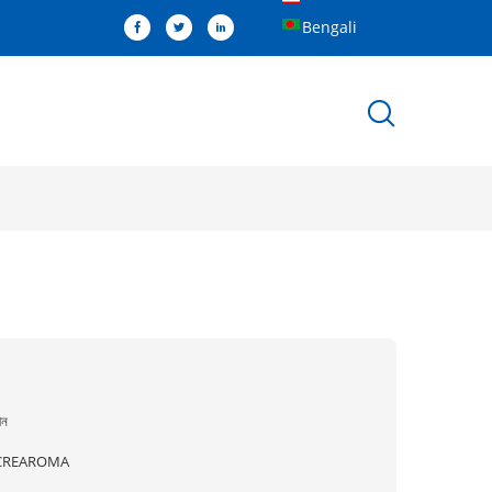
Bengali
ীন
CREAROMA