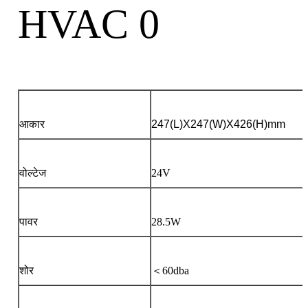
आकार
247(L)X247(W)X426(H)mm
वोल्टेज
24V
पावर
28.5W
शोर
＜60dba