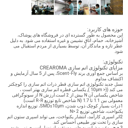
حوزه های کاربرد:
این محصول به طور گسترده ای در فروشگاه های پوشاک،
آشپزخانه، حمام، اتاق نشیمن و غیره استفاده می شود. به دلیل
عطر تازه و ماندگار آن، توسط بسیاری از مردم استقبال می
شود.
تکنولوژی:
مزایای تکنولوژی اتم سازی CREAROMA
بر اساس جمع آوری برند Scent-Fly، پس از 5 سال آزمایش و
اکتشاف مداوم.
نسل جدید تکنولوژی اتم سازی قطر ذرات اتم سازی را کوچکتر
می کند ((< 10μm ), یکسانی قطره اتم سازی بهتر است ،
شاخص یکسانی آن N بیش از 2 است.ارزش N از سونوگرافی
معمولی بین 1.1 تا 1.7 (N شاخص تابع توزیع R-R است).
1ذرات بسیار کوچک ذوب شدن، SMD≤10μm، توزیع اندازه
یکنواخت، شاخص توزیع N> 2
2اثر اسپری کارآمد، انتشار یکنواخت، می تواند اسپری ستون اتم
سازی را تحت نور طبیعی احساس کند.
3.هیچ روغن و ذرات به طور مستقیم از نوزل اسپری نمی شود ،