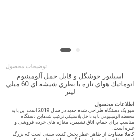
درخواست
نقل قول
نقشه
سایت
توضیحات محصول
اسپليور خوشگل و قابل حمل آلومينيوم
سیاست
اتوماتيك هواي تازه با بطري شيشه اي 60 ميلي
حفظ
ليتر
حریم
اطلاعات محصول:
خصوصی
میو یک دستگاه طراحی شده جدید در سال 2019 است.
اين با يه
این دستگاه
محفظه آلومينيومي با يه داخل پلاستيکي ترکیب شده
مناسب برای حمام، اتاق نشیمن، مغازه های خرده فروشی و
غیره است.
کاملا متفاوت از ظاهر عطر پخش کننده سنتی است که بزرگ
است، ظاهر ظریف با محیط گرم و راحت خانه ترکیب می