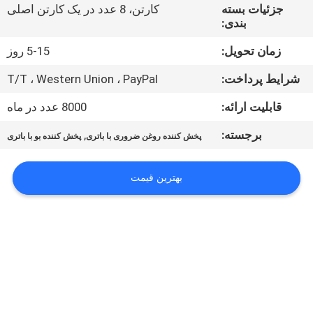
ما
جزئیات بسته
کارتن، 8 عدد در یک کارتن اصلی
بندی:
تور
زمان تحویل:
5-15 روز
کارخانه
شرایط پرداخت:
T/T ، Western Union ، PayPal
قابلیت ارائه:
8000 عدد در ماه
کنترل
برجسته:
,
پخش کننده روغن ضروری با باتری
پخش کننده بو با باتری
کیفیت
بهترین قیمت
با
ما
تماس
بگیرید
اخبار