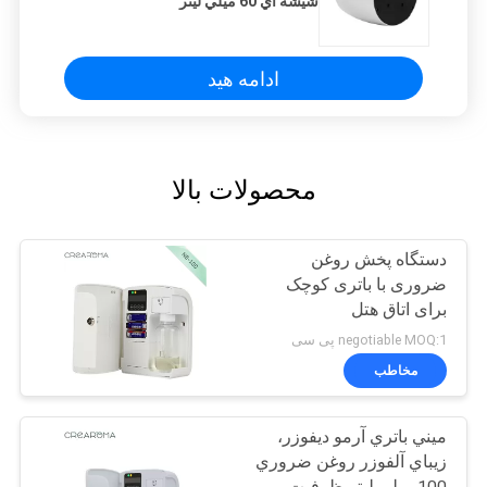
شيشه اي 60 ميلي ليتر
ادامه هید
محصولات بالا
دستگاه پخش روغن
ضروری با باتری کوچک
برای اتاق هتل
negotiable MOQ:1 پی سی
مخاطب
ميني باتري آرمو ديفوزر،
زيباي آلفوزر روغن ضروري
100 ميلي ليتر ظرفيت