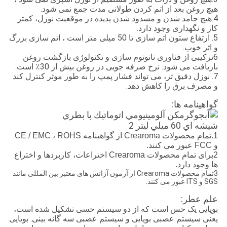
هیچ روغن بعد از اتم کردن طولانی مدت جمع نمی شود.
4.هیچ جامد شدن و مسدود شدن پدیده در موقعیت نوزل، کمتر
کار و نگهداری وجود دارد.
5. ارتفاع ستون اتم سازی تا 50 میلی متر است ، اتم سازی بزرگ
و اثر خوب.
6ترکیبی از فناوری نانوتوم سازی و تکنولوژی بازگشت روغن
بازیافت می شود. نرخ صرفه جویی در روغن بیش از 30٪ است.
7. نوزل دقیق تر، می تواند فشار پمپ را به طور موثر کنترل کند
و مصرف برق را کاهش دهد.
گواهینامه ها:
1.تمام محصولات Crearoma از گواهینامه CE / EMC ، ROHS
و FCC عبور می کنند.
2برای تمام محصولات Crearoma اختراعات، کاربردها و اختراع
ها وجود دارد.
3تمام محصولات Crearoma از آزمون آژانس های معتبر بین المللی مانند
SGS و ITS عبور می کنند.
علم عطر:
بویایی یک حس است که از دو سیستم حسی تشکیل شده است،
یعنی سیستم عصبی بویایی و سیستم عصبی سه گانه بینی. بویایی