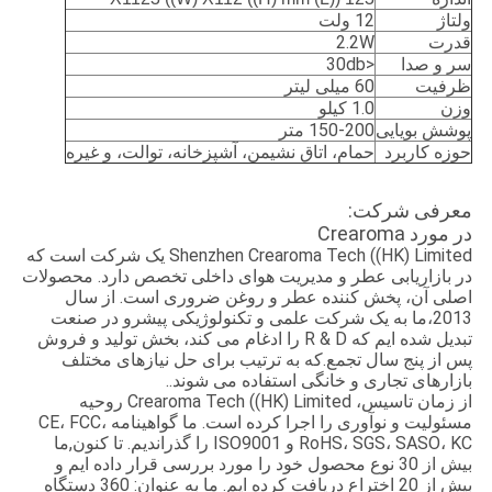
ولتاژ
12 ولت
قدرت
2.2W
سر و صدا
<30db
ظرفیت
60 میلی لیتر
وزن
1.0 کیلو
پوشش بویایی
150-200 متر
حوزه کاربرد
حمام، اتاق نشیمن، آشپزخانه، توالت، و غیره
معرفی شرکت:
در مورد Crearoma
Shenzhen Crearoma Tech ((HK) Limited یک شرکت است که
در بازاریابی عطر و مدیریت هوای داخلی تخصص دارد. محصولات
اصلی آن، پخش کننده عطر و روغن ضروری است. از سال
2013،ما به یک شرکت علمی و تکنولوژیکی پیشرو در صنعت
تبدیل شده ایم که R & D را ادغام می کند، بخش تولید و فروش
پس از پنج سال تجمع.که به ترتیب برای حل نیازهای مختلف
بازارهای تجاری و خانگی استفاده می شوند..
از زمان تاسیس، Crearoma Tech ((HK) Limited روحیه
مسئولیت و نوآوری را اجرا کرده است. ما گواهینامه CE، FCC،
RoHS، SGS، SASO، KC و ISO9001 را گذراندیم. تا کنون,ما
بیش از 30 نوع محصول خود را مورد بررسی قرار داده ایم و
بیش از 20 اختراع دریافت کرده ایم. ما به عنوان: 360 دستگاه