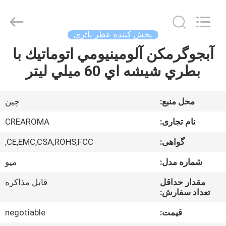
Water
Meter
Online
Market.
All
پخش کننده عطر باتری
Rights
Reserved.
Developed
آبجوگرمکن آلومينيومي اتوماتيك با
خانه
by
ECER
بطري شيشه اي 60 ميلي ليتر
محصولات
محل منبع:
چین
فیلم
نام تجاری:
CREAROMA
های
گواهی:
CE,EMC,CSA,ROHS,FCC,
شماره مدل:
میو
نمایش
VR
مقدار حداقل
قابل مذاکره
تعداد سفارش:
قیمت:
negotiable
درباره