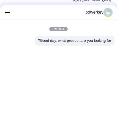
سیستم عطر روغن عطر 45dba سر و صدا
powerkey
اتاق خواب اصلی باتری کار می کند آروماتراپ دیفوسر بویایی نوبولیزر
3:31 PM
پاک کننده های هوا Aroma Air Purifiers روغن ضروری Diffuser
Humidifier 100ml رنگ ساده سفید
Good day, what product are you looking for?
دسته بندی های محبوب
همه
دستگاه پخش کننده 
دستگاه پخش بو
عطر
دستگاه خوشبو کننده 
دستگاه پخش کننده 
اتوماتیک
اسانس
پخش کننده بوی Hvac
سیستم تحویل عطر
پخش کننده عطر در 
پخش کننده عطر باتری