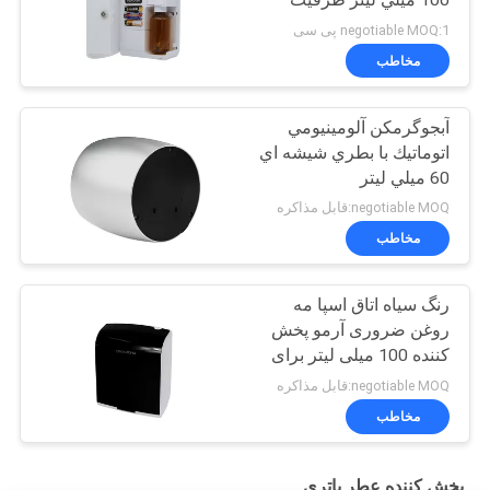
negotiable MOQ:1 پی سی
مخاطب
آبجوگرمکن آلومينيومي
اتوماتيك با بطري شيشه اي
60 ميلي ليتر
negotiable MOQ:قابل مذاکره
مخاطب
رنگ سیاه اتاق اسپا مه
روغن ضروری آرمو پخش
کننده 100 میلی لیتر برای
بازاریابی Aroma
negotiable MOQ:قابل مذاکره
مخاطب
پخش کننده عطر باتری