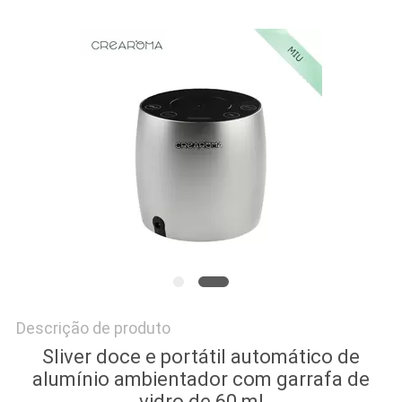
PEÇA
UMAS
CITAÇÕES
MAPA
DO
SITE
POLÍTICA
DE
Descrição de produto
PRIVACIDADE
Sliver doce e portátil automático de
alumínio ambientador com garrafa de
vidro de 60 ml