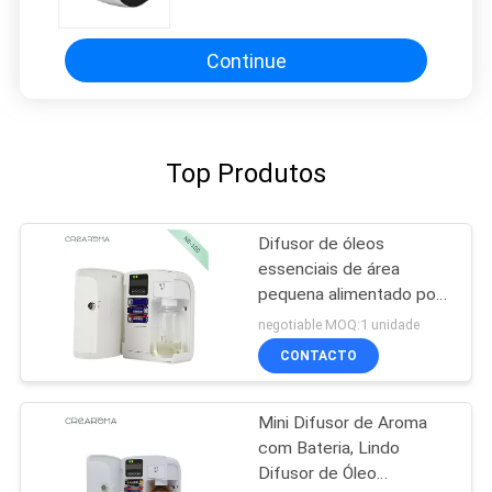
ml de frasco de vidro
Continue
Top Produtos
Difusor de óleos
essenciais de área
pequena alimentado por
bateria PP Materail para
negotiable MOQ:1 unidade
quarto de hotel
CONTACTO
Mini Difusor de Aroma
com Bateria, Lindo
Difusor de Óleo