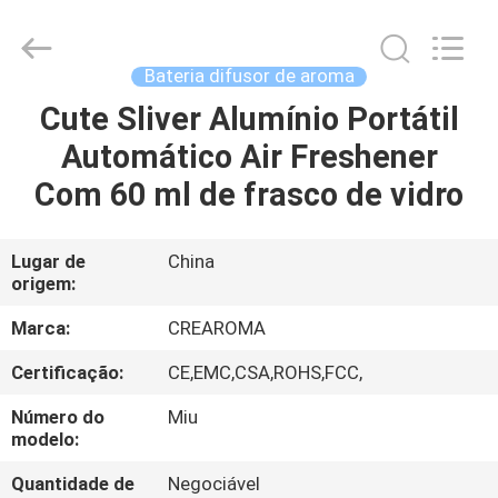
Water
Meter
Online
Market.
All
Bateria difusor de aroma
Rights
Reserved.
Cute Sliver Alumínio Portátil
CASA
Developed
by
ECER
Automático Air Freshener
PRODUTOS
Com 60 ml de frasco de vidro
VÍDEOS
Lugar de
China
origem:
SHOW
Marca:
CREAROMA
DE
Certificação:
CE,EMC,CSA,ROHS,FCC,
RV
Número do
Miu
modelo:
SOBRE
Quantidade de
Negociável