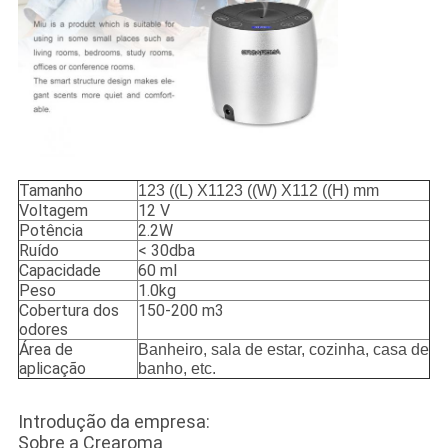
Tamanho
123 ((L) X1123 ((W) X112 ((H) mm
Voltagem
12 V
Potência
2.2W
Ruído
< 30dba
Capacidade
60 ml
Peso
1.0kg
Cobertura dos
150-200 m3
odores
Área de
Banheiro, sala de estar, cozinha, casa de
aplicação
banho, etc.
Introdução da empresa:
Sobre a Crearoma