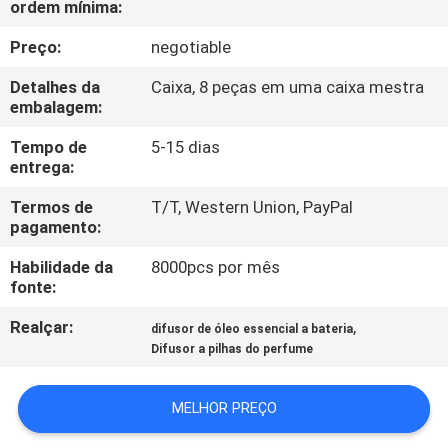
ordem mínima:
NÓS
Preço:
negotiable
EXCURSÃO
Detalhes da
Caixa, 8 peças em uma caixa mestra
DA
embalagem:
FÁBRICA
Tempo de
5-15 dias
entrega:
CONTROLE
Termos de
T/T, Western Union, PayPal
pagamento:
DA
Habilidade da
8000pcs por mês
QUALIDADE
fonte:
Realçar:
,
difusor de óleo essencial a bateria
CONTACTE-
Difusor a pilhas do perfume
NOS
MELHOR PREÇO
NOTÍCIA