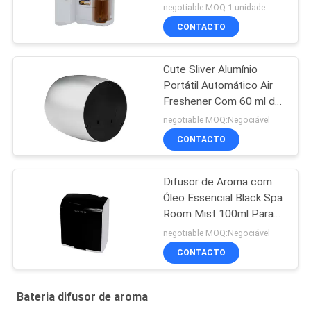
Essencial com
negotiable MOQ:1 unidade
Capacidade de 100 ml
CONTACTO
Cute Sliver Alumínio
Portátil Automático Air
Freshener Com 60 ml de
frasco de vidro
negotiable MOQ:Negociável
CONTACTO
Difusor de Aroma com
Óleo Essencial Black Spa
Room Mist 100ml Para
Marketing de Aromas
negotiable MOQ:Negociável
CONTACTO
Bateria difusor de aroma