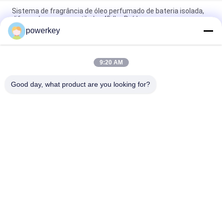
Sistema de fragrância de óleo perfumado de bateria isolada,
difusor de aroma, ventilador 45dba Ruído
powerkey
Bateria do quarto principal Funcionado Aromaterapia Diffuser
Nebulizer de aroma
9:20 AM
Purificadores de ar de aroma Diffusor de óleo essencial
Humidificador 100 ml Branco Cores simples
Good day, what product are you looking for?
Categorias populares
Todos
Máquina Do Difusor 
Máquina Difusora 
Do Aroma
De Perfume
Máquina De Difusor 
Difusor De 
De Óleo Essencial
Fragrância 
Automático
Sistema De Entrega 
Difusor De Aroma 
De Perfume
Hvac
Bateria Difusor De 
Difusor De Perfume 