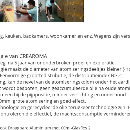
slag, keuken, badkamers, woonkamer en enz. Wegens zijn ve
logie van CREAROMA
g, na 5 jaar van ononderbroken proef en exploratie.
ie maakt de diameter van atomiseringsdeeltjes kleiner (
<1
envormige groottedistributie, de distributieindex N> 2;
ing, kan de nevel van de atomiseringskolom onder het aardli
rect wordt bespoten, geen geaccumuleerde olie na oude atomi
omeen bij de pijppositie, minder verrichting en onderhoud.
0mm, grote atomisering en goed effect.
ologie en gerecycleerde olie-terugkeer technologie zijn. He
ontroleren die effectief, de machtsconsumptie vermindere