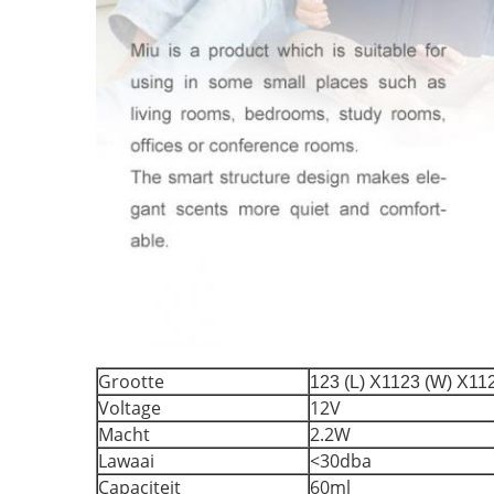
Grootte
123 (L) X1123 (W) X11
Voltage
12V
Macht
2.2W
Lawaai
<30dba
Capaciteit
60ml