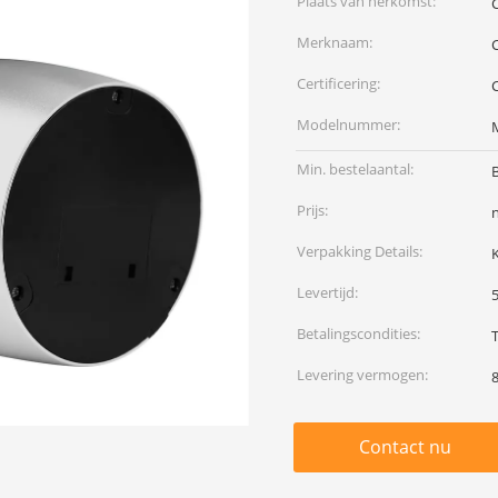
Plaats van herkomst:
Merknaam:
Certificering:
Modelnummer:
Min. bestelaantal:
Prijs:
Verpakking Details:
Levertijd:
Betalingscondities:
Levering vermogen:
Contact nu