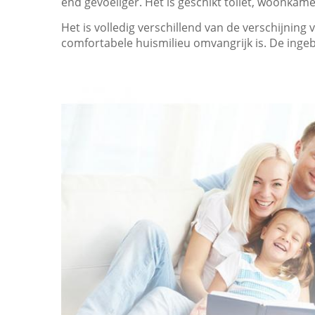
end gevoeliger. Het is geschikt toilet, woonkame
Het is volledig verschillend van de verschijni
comfortabele huismilieu omvangrijk is.
De ingeb