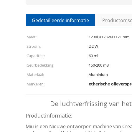
Gedetailleerde informatie
Productomsch
Maat:
1230LX123WX112Hmm
Stroom:
2,2 W
Capaciteit:
60 ml
Geurbedekking:
150-200 m3
Materiaal:
Aluminium
etherische olieverspr
Markeren:
De luchtverfrissing van he
Productinformatie:
Miu is een Nieuwe ontworpen machine van Crea