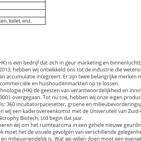
n, toilet, enz.
 is een bedrijf dat zich in geur marketing en binnenluchtb
2013, hebben wij ontwikkeld ons tot de industrie die wetens
an accumulatie integreert. Er zijn twee belangrijke merken n
n commerciële en huishoudenmarkten op te lossen.
nologie (HK) de geesten van verantwoordelijkheid en innova
SO9001-overgegaan. Tot nu toe, hebben wij onze eigen prod
oals: 360 incubatorpacesetter, groene en milieubevordering
n wij een kaderovereenkomst met de Universiteit van Zuid
rophy Biotech, Ltd begin dat jaar.
roberen wij om het ruimtearoma in een gehele nieuwe geurdi
k moet het de visuele gevolgen van verschillende gelegenhe
en milieuvriendelijk is. Wat wij willen doen moet een evenw