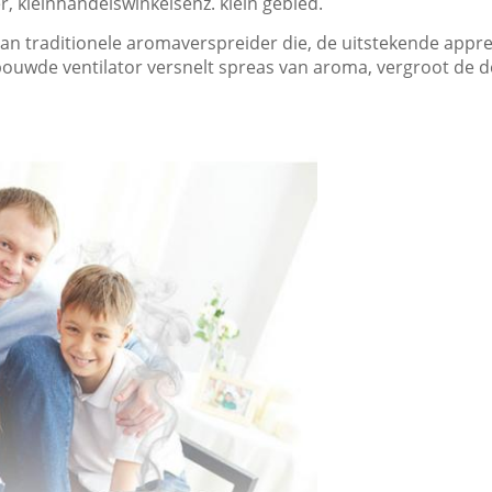
r, kleinhandelswinkelsenz. klein gebied.
ng van traditionele aromaverspreider die, de uitstekende a
ouwde ventilator versnelt spreas van aroma, vergroot de d