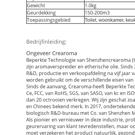
Gewicht
1.0kg
Geurdekking
150-200m3
Toepassingsgebied
Toilet, woonkamer, keuke
Bedrijfinleiding:
Ongeveer Crearoma
Beperkte Technologie van Shenzhencrearoma (HK)
zijn aromaverspreider en etherische olie. Sinds 
R&D, productie en verkoopafdeling na vijf jaar v
worden gebruikt om de verschillende eisen va
Sinds de aanvang, Crearoma-heeft Beperkte Tech
Ce, FCC, van RoHS, SGS, van SASO, van kc en I
dan 20 octrooien verkregen. Wij zijn geschat z
en Chinees bekend merk. In 2017, ondertekende
biologisch R&D-bureau met Co. van Shenzhen Mic
Als pionier en vernieuwer in deze industrie, p
geurervaring van klant tevredenstellen, maar oo
moet verzekeren het product natuurlijk, gezond 