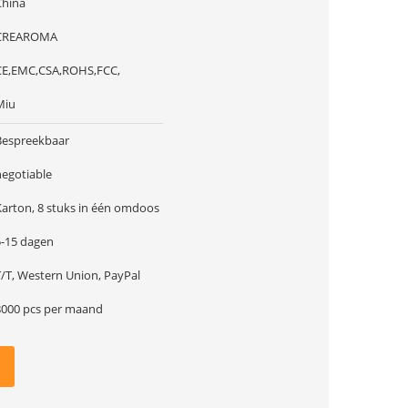
China
CREAROMA
CE,EMC,CSA,ROHS,FCC,
Miu
Bespreekbaar
negotiable
Karton, 8 stuks in één omdoos
5-15 dagen
T/T, Western Union, PayPal
8000 pcs per maand