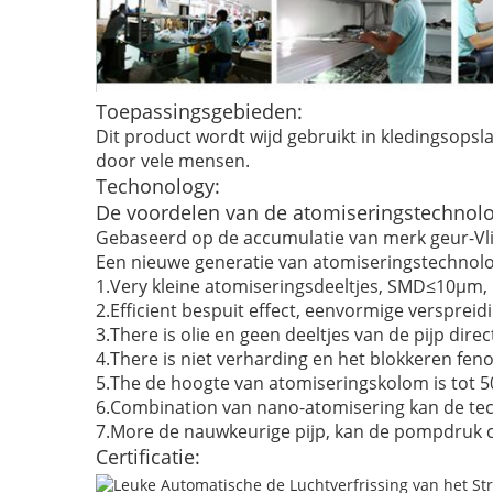
Toepassingsgebieden:
Dit product wordt wijd gebruikt in kledingsop
door vele mensen.
Techonology:
De voordelen van de atomiseringstechno
Gebaseerd op de accumulatie van merk geur-Vlie
Een nieuwe generatie van atomiseringstechnolog
1.Very kleine atomiseringsdeeltjes, SMD≤10μm, E
2.Efficient bespuit effect, eenvormige verspreid
3.There is olie en geen deeltjes van de pijp di
4.There is niet verharding en het blokkeren fen
5.The de hoogte van atomiseringskolom is tot 5
6.Combination van nano-atomisering kan de techn
7.More de nauwkeurige pijp, kan de pompdruk c
Certificatie: