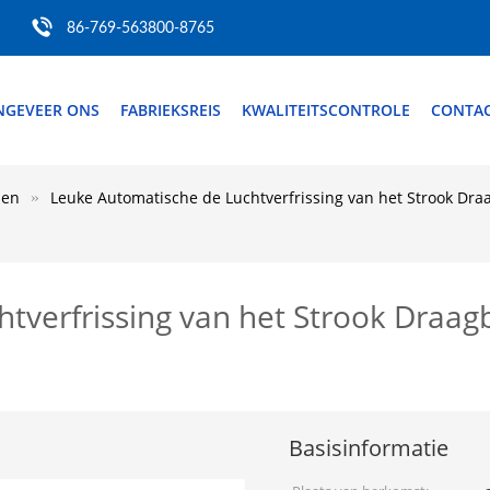
86-769-563800-8765
NGEVEER ONS
FABRIEKSREIS
KWALITEITSCONTROLE
CONTAC
jen
Leuke Automatische de Luchtverfrissing van het Strook Dr
tverfrissing van het Strook Draa
Basisinformatie