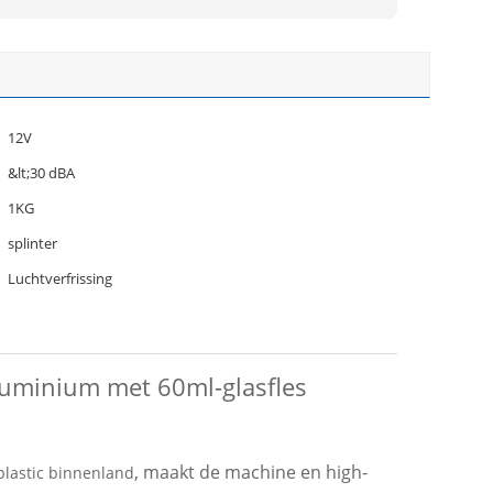
12V
&lt;30 dBA
1KG
splinter
Luchtverfrissing
aluminium met 60ml-glasfles
, maakt de machine en high-
lastic binnenland