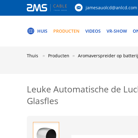
jamesauolcd@anlcd.com
HUIS
PRODUCTEN
VIDEOS
VR-SHOW
O
Thuis
Producten
Aromaverspreider op batteri
Leuke Automatische de Luch
Glasfles