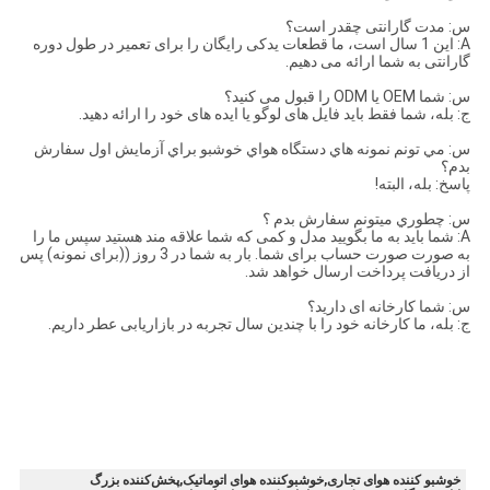
س: مدت گارانتی چقدر است؟
A: این 1 سال است، ما قطعات یدکی رایگان را برای تعمیر در طول دوره
گارانتی به شما ارائه می دهیم.
س: شما OEM یا ODM را قبول می کنید؟
ج: بله، شما فقط باید فایل های لوگو یا ایده های خود را ارائه دهید.
س: مي تونم نمونه هاي دستگاه هواي خوشبو براي آزمايش اول سفارش
بدم؟
پاسخ: بله، البته!
س: چطوري ميتونم سفارش بدم ؟
A: شما باید به ما بگویید مدل و کمی که شما علاقه مند هستید سپس ما را
به صورت صورت حساب برای شما. بار به شما در 3 روز ((برای نمونه) پس
از دریافت پرداخت ارسال خواهد شد.
س: شما کارخانه ای دارید؟
ج: بله، ما کارخانه خود را با چندین سال تجربه در بازاریابی عطر داریم.
خوشبو کننده هوای تجاری,خوشبوکننده هوای اتوماتیک,پخش‌کننده بزرگ