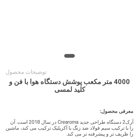
درخواست
نقل قول
نقشه
سایت
توضیحات محصول
سیاست
4000 متر مکعب پوشش دستگاه هوا با فن و
حفظ
کلید لمسی
حریم
خصوصی
معرفی محصول:
آرک2 دستگاه طراحی جدید Crearoma در سال 2018 است. آن
را با ترکیب سیم فولاد ضد زنگ با آکریلیک ترکیب می کند، ماشین
را ظریف تر و پیشرفته تر می کند.