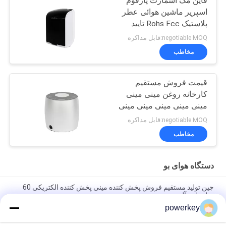
فاین مگ اسمارت پارفوم
اسپریر ماشین هوائی عطر
پلاستیک Rohs Fcc تایید
عطر
negotiable MOQ:قابل مذاکره
مخاطب
قیمت فروش مستقیم
کارخانه روغن مینی مینی
مینی مینی مینی مینی مینی
مینی 60 میلی لیتر
negotiable MOQ:قابل مذاکره
آلومینیوم
مخاطب
دستگاه هوای بو
چین تولید مستقیم فروش پخش کننده مینی پخش کننده الکتریکی 60
میلی لیتر آلومینیوم
powerkey
قیمت فروش مستقیم کارخانه روغن ضروری مینی دیفوسر 60 میلی
لیتر آلومینیوم