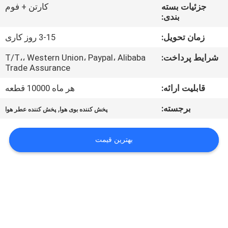
ما
جزئیات بسته
کارتن + فوم
بندی:
تور
زمان تحویل:
3-15 روز کاری
کارخانه
شرایط پرداخت:
T/T،، Western Union، Paypal، Alibaba
Trade Assurance
کنترل
قابلیت ارائه:
هر ماه 10000 قطعه
کیفیت
برجسته:
,
پخش کننده بوی هوا
پخش کننده عطر هوا
با
بهترین قیمت
ما
تماس
بگیرید
اخبار