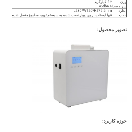
وزن
4.۲ کیلوگرم
سر و صدا
< 45dbA
اندازه
L280*W120*H279.5mm
نصب
تنها ایستاده، روی دیوار نصب شده، به سیستم تهویه مطبوع متصل شده
تصویر محصول:
حوزه کاربرد: