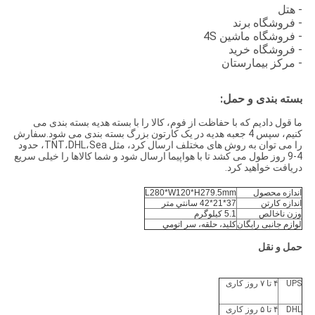
- هتل
- فروشگاه برند
- فروشگاه ماشين 4S
- فروشگاه خرید
- مرکز بيمارستان
بسته بندی و حمل:
ما قول دادیم که با حفاظت از فوم، کالا را با بسته هدیه بسته بندی می
کنیم، سپس 4 جعبه هدیه در یک کارتون بزرگ بسته بندی می شود.سفارش
را می توان به روش های مختلف ارسال کرد، مثل TNT،DHL،Sea، حدود
4-9 روز طول می کشد تا با هواپیما ارسال شود و شما کالاها را خیلی سریع
دریافت خواهید کرد.
اندازه محصول
L280*W120*H279.5mm
اندازه کارتن
37*21*42 سانتي متر
وزن ناخالص
5.1 کیلوگرم
لوازم جانبی رایگان
کليد، حلقه، سر اتومي
حمل و نقل
UPS
۴ تا ۷ روز کاری
DHL
۴ تا ۵ روز کاری