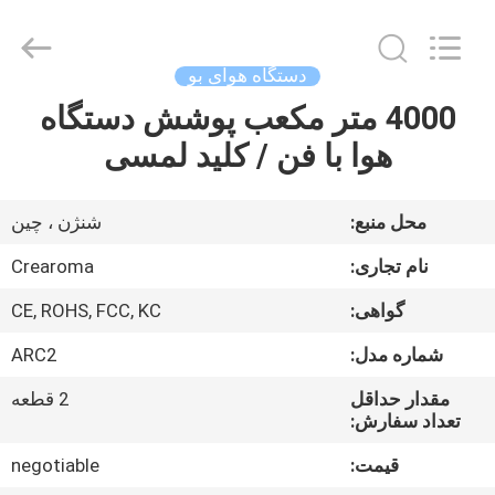
Water
Meter
Online
Market.
All
دستگاه هوای بو
Rights
Reserved.
Developed
4000 متر مکعب پوشش دستگاه
خانه
by
ECER
هوا با فن / کلید لمسی
محصولات
محل منبع:
شنژن ، چین
فیلم
نام تجاری:
Crearoma
های
گواهی:
CE, ROHS, FCC, KC
شماره مدل:
ARC2
نمایش
VR
مقدار حداقل
2 قطعه
تعداد سفارش:
قیمت:
negotiable
درباره