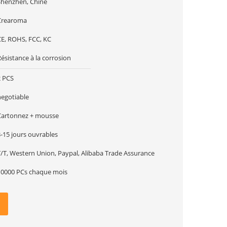
Shenzhen, Chine
Crearoma
CE, ROHS, FCC, KC
ésistance à la corrosion
2 PCS
negotiable
Cartonnez + mousse
-15 jours ouvrables
T/T, Western Union, Paypal, Alibaba Trade Assurance
10000 PCs chaque mois