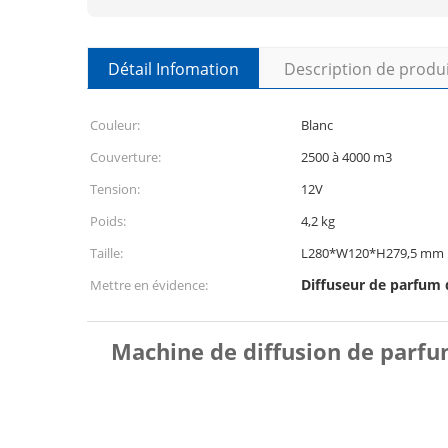
Détail Infomation
Description de produ
Couleur:
Blanc
Couverture:
2500 à 4000 m3
Tension:
12V
Poids:
4,2 kg
Taille:
L280*W120*H279,5 mm
Diffuseur de parfum d
Mettre en évidence:
Machine de diffusion de parfu