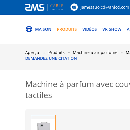
jamesauolcd@anlcd.com
MAISON
PRODUITS
VIDÉOS
VR SHOW
A
Aperçu
Produits
Machine à air parfumé
Ma
DEMANDEZ UNE CITATION
Machine à parfum avec couv
tactiles