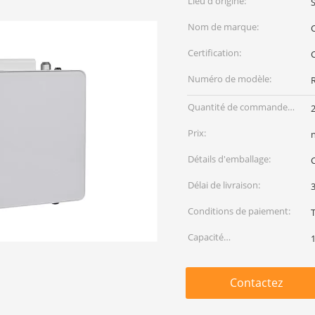
Lieu d'origine:
Nom de marque:
Certification:
Numéro de modèle:
R
Quantité de commande
min:
Prix:
Détails d'emballage:
Délai de livraison:
3
Conditions de paiement:
Capacité
d'approvisionnement:
Contactez