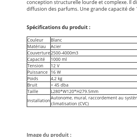
conception structurelle lourde et complexe. Il 
diffusion des parfums. Une grande capacité de
Spécifications du produit :
Couleur
Blanc
Matériau
Acier
Couverture
2500-4000m3
Capacité
1000 ml
Tension
12 V
Puissance
16 W
Poids
4,2 kg
Bruit
< 45 dba
Taille
L280*W120*H279.5mm
Autonome, mural, raccordement au système
Installation
climatisation (CVC)
Image du produit :