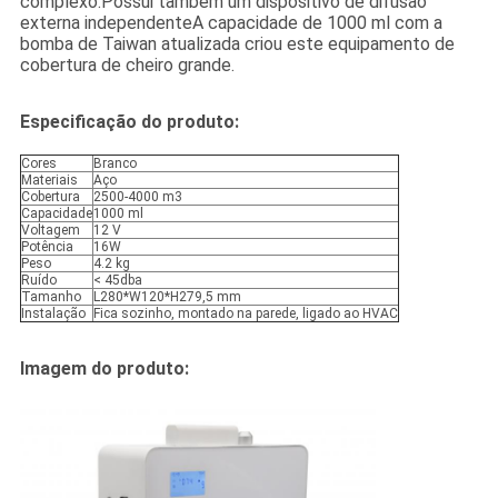
complexo.Possui também um dispositivo de difusão
externa independenteA capacidade de 1000 ml com a
bomba de Taiwan atualizada criou este equipamento de
cobertura de cheiro grande.
Especificação do produto:
Cores
Branco
Materiais
Aço
Cobertura
2500-4000 m3
Capacidade
1000 ml
Voltagem
12 V
Potência
16W
Peso
4.2 kg
Ruído
< 45dba
Tamanho
L280*W120*H279,5 mm
Instalação
Fica sozinho, montado na parede, ligado ao HVAC
Imagem do produto: