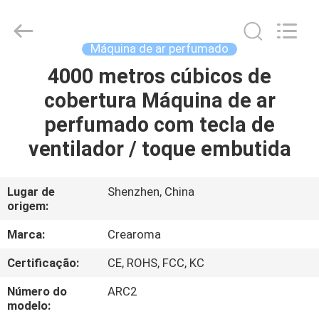
Water
Meter
Online
Market.
All
Máquina de ar perfumado
Rights
Reserved.
4000 metros cúbicos de
CASA
Developed
by
ECER
cobertura Máquina de ar
PRODUTOS
perfumado com tecla de
ventilador / toque embutida
VÍDEOS
Lugar de
Shenzhen, China
origem:
SHOW
DE
Marca:
Crearoma
RV
Certificação:
CE, ROHS, FCC, KC
Número do
ARC2
SOBRE
modelo: