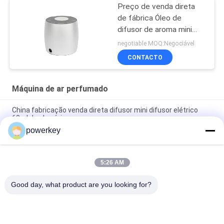
Preço de venda direta
de fábrica Óleo de
difusor de aroma mini
difusor de 60 ml de
negotiable MOQ:Negociável
alumínio
CONTACTO
Máquina de ar perfumado
China fabricação venda direta difusor mini difusor elétrico
60ml de alumínio
powerkey
Preço de venda direta da fábrica difusor de óleo essencial de
aroma mini 60ml alumínio
5:26 AM
Máquina de difusão de óleos essenciais premium de 100 ml
Aromaterapia Diffusor de ar 1.57W
Good day, what product are you looking for?
Categorias populares
Todos