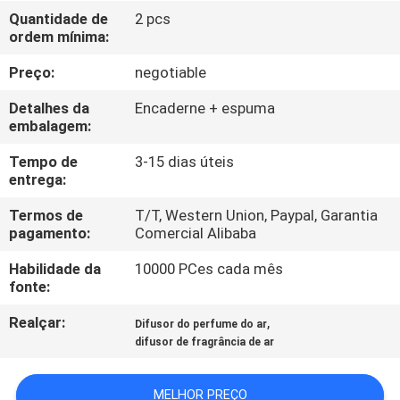
NÓS
Quantidade de
2 pcs
ordem mínima:
EXCURSÃO
Preço:
negotiable
DA
Detalhes da
Encaderne + espuma
FÁBRICA
embalagem:
Tempo de
3-15 dias úteis
entrega:
CONTROLE
DA
Termos de
T/T, Western Union, Paypal, Garantia
pagamento:
Comercial Alibaba
QUALIDADE
Habilidade da
10000 PCes cada mês
fonte:
CONTACTE-
Realçar:
,
Difusor do perfume do ar
NOS
difusor de fragrância de ar
NOTÍCIA
MELHOR PREÇO