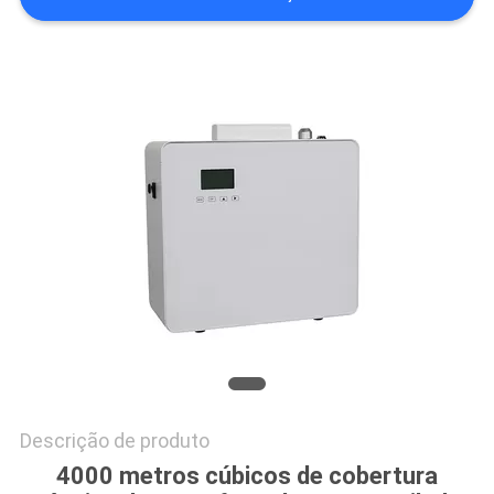
PEÇA
UMAS
CITAÇÕES
MAPA
DO
SITE
POLÍTICA
DE
PRIVACIDADE
Descrição de produto
4000 metros cúbicos de cobertura