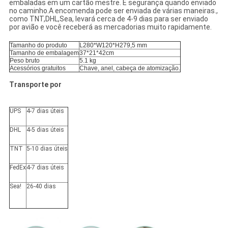
embaladas em um cartão mestre. É segurança quando enviado
no caminho.A encomenda pode ser enviada de várias maneiras.,
como TNT,DHL,Sea, levará cerca de 4-9 dias para ser enviado
por avião e você receberá as mercadorias muito rapidamente.
Tamanho do produto
L280*W120*H279,5 mm
Tamanho de embalagem
37*21*42cm
Peso bruto
5.1 kg
Acessórios gratuitos
Chave, anel, cabeça de atomização.
Transporte por
UPS
4-7 dias úteis
DHL
4-5 dias úteis
TNT
5-10 dias úteis
FedEx
4-7 dias úteis
Sea!
26-40 dias