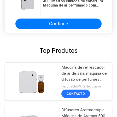
4000 metros cúbicos de cobertura
Máquina de ar perfumado com
tecla de ventilador / toque
embutida
Continue
Top Produtos
Máquina de refrescador
de ar de sala, máquina de
difusão de perfumes
para banheiro
negotiable MOQ:Negociável
CONTACTO
Difusores Aromaterapia
Máquina de Aromas 500