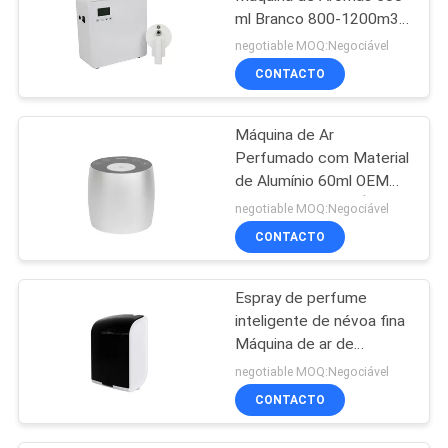
ml Branco 800-1200m3
Cobertura de Aromas
negotiable MOQ:Negociável
CONTACTO
Máquina de Ar
Perfumado com Material
de Alumínio 60ml OEM
Mini Difusor Sem Água
negotiable MOQ:Negociável
Branco
CONTACTO
Espray de perfume
inteligente de névoa fina
Máquina de ar de
perfume de plástico
negotiable MOQ:Negociável
Rohs Aroma aprovado
CONTACTO
pela Fcc