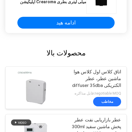
میلی لیتری بطری Crearoma اپلیکیشن
اتاق هتل
ادامه هید
محصولات بالا
اتاق کلاس اول کلاس هوا
ماشین عطر، عطر
الکتریکی diffuser 35dba
Noise
negotiable MOQ:قابل مذاکره
مخاطب
عطر بازاریابی نفت عطر
پخش ماشین سفید 300ml