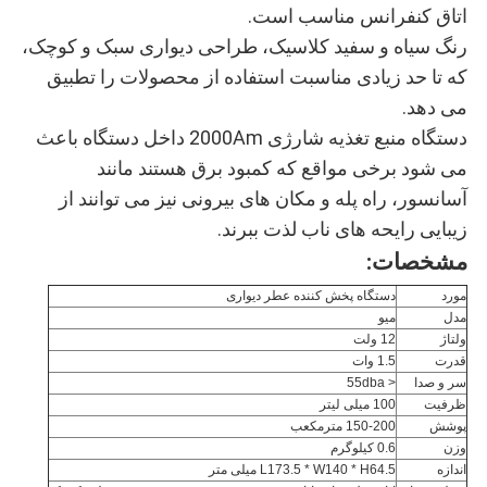
اتاق کنفرانس مناسب است.
رنگ سیاه و سفید کلاسیک، طراحی دیواری سبک و کوچک،
که تا حد زیادی مناسبت استفاده از محصولات را تطبیق
می دهد.
دستگاه منبع تغذیه شارژی 2000Am داخل دستگاه باعث
می شود برخی مواقع که کمبود برق هستند مانند
آسانسور، راه پله و مکان های بیرونی نیز می توانند از
زیبایی رایحه های ناب لذت ببرند.
مشخصات:
مورد
دستگاه پخش کننده عطر دیواری
مدل
میو
ولتاژ
12 ولت
قدرت
1.5 وات
سر و صدا
< 55dba
ظرفیت
100 میلی لیتر
پوشش
150-200 مترمکعب
وزن
0.6 کیلوگرم
اندازه
L173.5 * W140 * H64.5 میلی متر