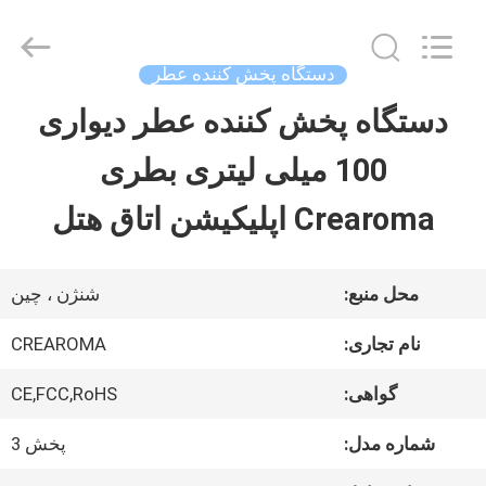
China
Water
Meter
Online
دستگاه پخش کننده عطر
Market.
All
دستگاه پخش کننده عطر دیواری
خانه
Rights
Reserved.
Developed
100 میلی لیتری بطری
by
ECER
محصولات
Crearoma اپلیکیشن اتاق هتل
فیلم
محل منبع:
شنژن ، چین
های
نام تجاری:
CREAROMA
گواهی:
CE,FCC,RoHS
نمایش
شماره مدل:
پخش 3
VR