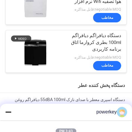
هوا تصفیه Wifi نرم افزار
کنترل
negotiable MOQ:قابل مذاکره
مخاطب
دستگاه دیافراگم دیافراگم
100ml بطری کروارما اتاق
برنامه کاربردی
negotiable MOQ:قابل مذاکره
مخاطب
دستگاه پخش کننده عطر
دستگاه اسپری معطر با صدای نازک 55dBA 100ml دیافراگم روغن
اسفنجی پلاستیکی
powerkey
الکتریک ماشین اسپری معطر فولاد Materille 28.5W 24V با بطری
60ml
3:43 PM