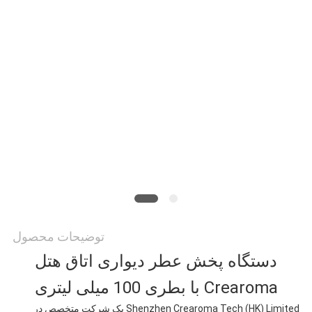
ما
تماس
بگیرید
اخبار
درخواست
نقل قول
توضیحات محصول
نقشه
دستگاه پخش عطر دیواری اتاق هتل
سایت
Crearoma با بطری 100 میلی لیتری
Shenzhen Crearoma Tech (HK) Limited یک شرکت متخصص در