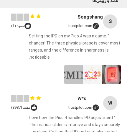
همهٔ بازبینی‌ها
Songshang
S
trustpilot.com
مفید (1)
"Setting the IPD on my Pico 4 was a game-
changer! The three physical presets cover most
ranges, and the difference in sharpness is
noticeable.
W*s
W
trustpilot.com
مفید (8987)
"I love how the Pico 4 handles IPD adjustment.
The manual slider is intuitive and stays securely
in place. Getting the IPD just right eliminated！