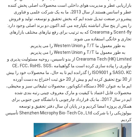
بازاریابی عطر و مدیریت هوای داخلی است.محصولات اصلی پخش کننده
سیاست
عطر و اسانس هستند.از سال 2013، ما به یک شرکت علمی و فناوری
پیشرو در صنعت تبدیل شده ایم که بخش تحقیق و توسعه، تولید و فروش
حفظ
را پس از پنج سال انباشته یکپارچه می کند.اکنون دو برند اصلی وجود دارد:
Scent-fly و Crearoma که به ترتیب برای رفع نیازهای مختلف بازارهای
حریم
تجاری و خانگی استفاده می شوند.
به طور معمول ما T/T و Western Union را می پذیریم.
خصوصی
به طور معمول ما T/T و Western Union را می پذیریم.
Crearoma Tech (HK) Limited از بدو تاسیس، روحیه مسئولیت پذیری و
نوآوری را پیاده سازی کرده است.ما گواهینامه CE، FCC، RoHS، SGS،
SASO، KC و ISO9001 را گذرانده ایم.تا به حال، ما محصولات خود را بیش
از 30 نوع تحقیق کرده ایم و بیش از 20 حق ثبت اختراع به دست آورده
ایم.ما به عنوان: 360 دستگاه انکوباتور، محصولات تبلیغاتی سبز و محیطی،
محصولات قابل اعتماد با کیفیت و مارک معروف چینی رتبه بندی شده
ایم.در سال 2017، ما یک قرارداد چارچوبی با دانشگاه چین جنوبی برای
همکاری پروژه امضا کردیم و در پایان آن سال دفتر تحقیق و توسعه
بیولوژیکی را با شرکت Shenzhen Microphy Bio-Tech Co., Ltd تأسیس
کردیم.