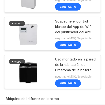
negotiable MOQ:Negociable
35dba del aroma
CONTACTO
Sospeche el control
blanco del App de Wifi
del purificador del aire
300ml de la máquina del
negotiable MOQ:Negociable
difusor del aroma del
CONTACTO
aceite del márketing
Uso montado en la pared
de la habitación de
Crearoma de la botella
de la máquina 100ml del
negotiable MOQ:Negociable
difusor del aroma
CONTACTO
Máquina del difusor del aroma