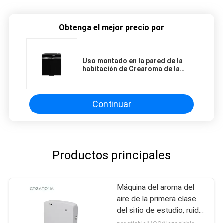
Obtenga el mejor precio por
Uso montado en la pared de la
habitación de Crearoma de la
botella de la máquina 100ml del
difusor del aroma
Continuar
Productos principales
Máquina del aroma del
aire de la primera clase
del sitio de estudio, ruido
eléctrico del difusor