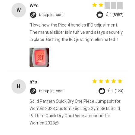
W*s
W
trustpilot.com
Útil (8987)
"I love how the Pico 4 handles IPD adjustment.
The manual slider is intuitive and stays securely
in place. Getting the IPD just right eliminated！
h*o
H
trustpilot.com
Útil (123)
Solid Pattern Quick Dry One Piece Jumpsuit for
Women 2023 Customized Logo Gym Sets Solid
Pattern Quick Dry One Piece Jumpsuit for
Women 2023@