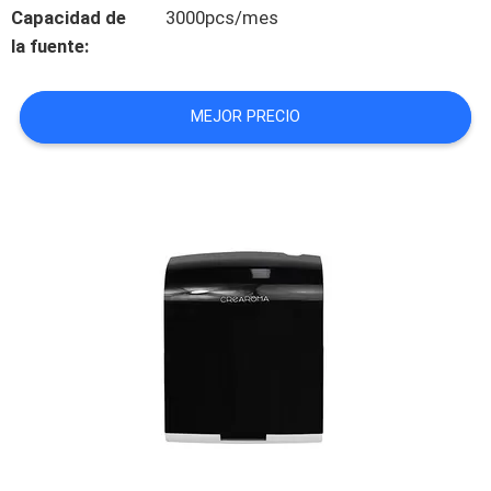
Capacidad de
3000pcs/mes
la fuente:
ÉNTRENOS
EN
MEJOR PRECIO
CONTACTO
CON
NOTICIAS
PIDA
UNA
CITA