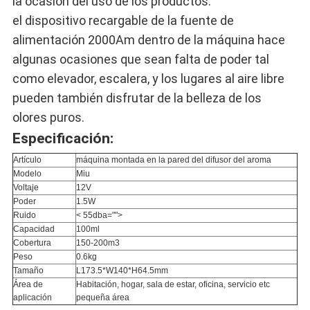
la ocasión del uso de los productos.
el dispositivo recargable de la fuente de
alimentación 2000Am dentro de la máquina hace
algunas ocasiones que sean falta de poder tal
como elevador, escalera, y los lugares al aire libre
pueden también disfrutar de la belleza de los
olores puros.
Especificación:
Artículo
máquina montada en la pared del difusor del aroma
Modelo
Miu
Voltaje
12V
Poder
1.5W
Ruido
< 55dba="">
Capacidad
100ml
Cobertura
150-200m3
Peso
0.6kg
Tamaño
L173.5*W140*H64.5mm
Área de
Habitación, hogar, sala de estar, oficina, servicio etc
aplicación
pequeña área