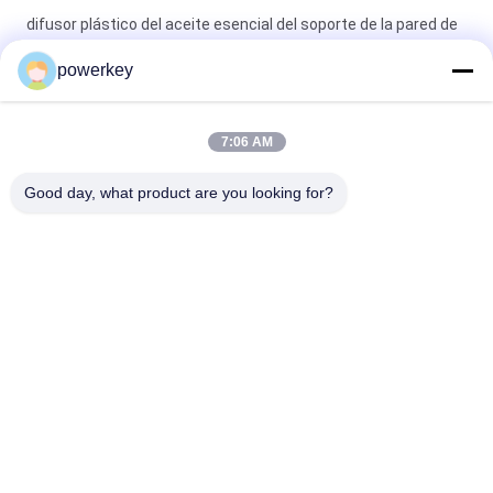
difusor plástico del aceite esencial del soporte de la pared de
la máquina 100ml del difusor del aroma del ruido 55dba
powerkey
Máquina casera eléctrica Materail de acero 28.5W 24V del
difusor del aroma con la botella 60ml
7:06 AM
Cobertura ambiente de la máquina 8000-10000m3 del aroma
Good day, what product are you looking for?
eléctrico de la HVAC de Crearoma que sospecha
Categorías Populares
Todos
Máquina Del Difusor 
Máquina Difusora 
Del Aroma
De Aroma
Máquina Difusora 
Difusor De 
De Aceites 
Fragancia 
Esenciales
Automático
Sistema De Entrega 
Difusor De Aroma 