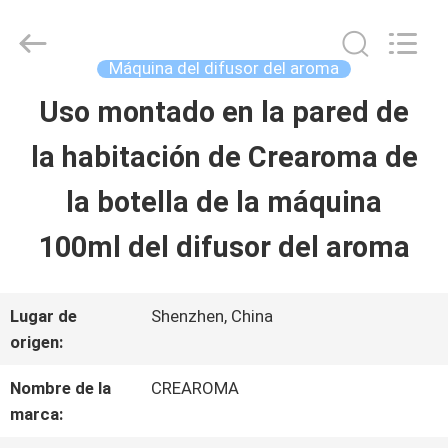
2025
China
Water
Meter
Máquina del difusor del aroma
Online
Market.
Uso montado en la pared de
HOGAR
All
Rights
Reserved.
la habitación de Crearoma de
Developed
by
PRODUCTOS
ECER
la botella de la máquina
100ml del difusor del aroma
VIDEOS
Lugar de
Shenzhen, China
VR
origen:
SHOW
Nombre de la
CREAROMA
marca: