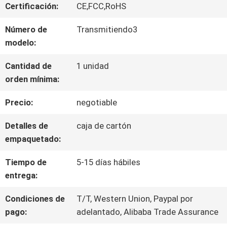
SOBRE
Certificación:
CE,FCC,RoHS
NOSOTROS
Número de
Transmitiendo3
modelo:
VIAJE
Cantidad de
1 unidad
orden mínima:
DE
Precio:
negotiable
LA
Detalles de
caja de cartón
FÁBRICA
empaquetado:
Tiempo de
5-15 días hábiles
CONTROL
entrega:
DE
Condiciones de
T/T, Western Union, Paypal por
pago:
adelantado, Alibaba Trade Assurance
CALIDAD