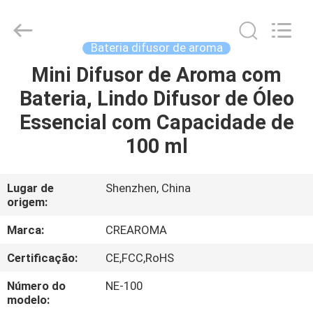
Water
Meter
Online
Market.
All
Bateria difusor de aroma
Rights
Reserved.
Mini Difusor de Aroma com
CASA
Developed
by
ECER
Bateria, Lindo Difusor de Óleo
PRODUTOS
Essencial com Capacidade de
100 ml
VÍDEOS
Lugar de
Shenzhen, China
origem:
SHOW
DE
Marca:
CREAROMA
RV
Certificação:
CE,FCC,RoHS
Número do
NE-100
SOBRE
modelo: