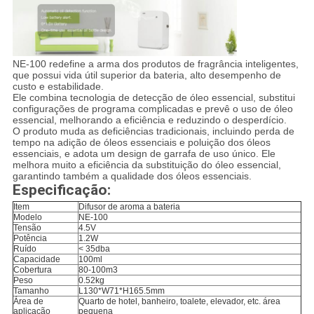
NE-100 redefine a arma dos produtos de fragrância inteligentes,
que possui vida útil superior da bateria, alto desempenho de
custo e estabilidade.
Ele combina tecnologia de detecção de óleo essencial, substitui
configurações de programa complicadas e prevê o uso de óleo
essencial, melhorando a eficiência e reduzindo o desperdício.
O produto muda as deficiências tradicionais, incluindo perda de
tempo na adição de óleos essenciais e poluição dos óleos
essenciais, e adota um design de garrafa de uso único. Ele
melhora muito a eficiência da substituição do óleo essencial,
garantindo também a qualidade dos óleos essenciais.
Especificação:
Item
Difusor de aroma a bateria
Modelo
NE-100
Tensão
4.5V
Potência
1.2W
Ruído
< 35dba
Capacidade
100ml
Cobertura
80-100m3
Peso
0.52kg
Tamanho
L130*W71*H165.5mm
Área de
Quarto de hotel, banheiro, toalete, elevador, etc. área
aplicação
pequena