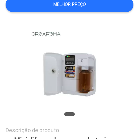
MELHOR PREÇO
PEÇA
UMAS
CITAÇÕES
MAPA
DO
SITE
POLÍTICA
DE
PRIVACIDADE
Descrição de produto