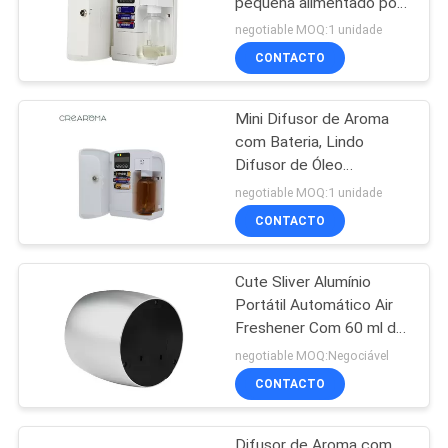
pequena alimentado por
bateria PP Materail para
negotiable MOQ:1 unidade
quarto de hotel
CONTACTO
Mini Difusor de Aroma
com Bateria, Lindo
Difusor de Óleo
Essencial com
negotiable MOQ:1 unidade
Capacidade de 100 ml
CONTACTO
Cute Sliver Alumínio
Portátil Automático Air
Freshener Com 60 ml de
frasco de vidro
negotiable MOQ:Negociável
CONTACTO
Difusor de Aroma com