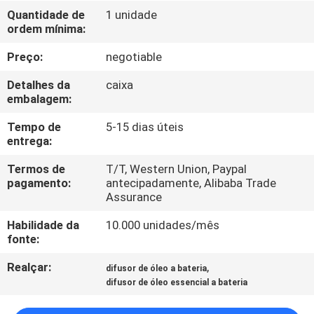
NÓS
Quantidade de
1 unidade
ordem mínima:
EXCURSÃO
Preço:
negotiable
DA
Detalhes da
caixa
FÁBRICA
embalagem:
Tempo de
5-15 dias úteis
entrega:
CONTROLE
DA
Termos de
T/T, Western Union, Paypal
pagamento:
antecipadamente, Alibaba Trade
QUALIDADE
Assurance
Habilidade da
10.000 unidades/mês
CONTACTE-
fonte:
NOS
Realçar:
,
difusor de óleo a bateria
difusor de óleo essencial a bateria
NOTÍCIA