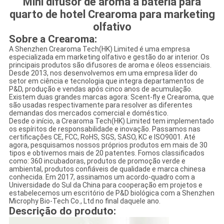
Mini difusor de aroma a bateria para
quarto de hotel Crearoma para marketing
olfativo
Sobre a Crearoma:
A Shenzhen Crearoma Tech(HK) Limited é uma empresa
especializada em marketing olfativo e gestão do ar interior. Os
principais produtos são difusores de aroma e óleos essenciais.
Desde 2013, nos desenvolvemos em uma empresa líder do
setor em ciência e tecnologia que integra departamentos de
P&D, produção e vendas após cinco anos de acumulação.
Existem duas grandes marcas agora: Scent-fly e Crearoma, que
são usadas respectivamente para resolver as diferentes
demandas dos mercados comercial e doméstico.
Desde o início, a Crearoma Tech(HK) Limited tem implementado
os espíritos de responsabilidade e inovação. Passamos nas
certificações CE, FCC, RoHS, SGS, SASO, KC e ISO9001. Até
agora, pesquisamos nossos próprios produtos em mais de 30
tipos e obtivemos mais de 20 patentes. Fomos classificados
como: 360 incubadoras, produtos de promoção verde e
ambiental, produtos confiáveis ​​de qualidade e marca chinesa
conhecida. Em 2017, assinamos um acordo-quadro com a
Universidade do Sul da China para cooperação em projetos e
estabelecemos um escritório de P&D biológica com a Shenzhen
Microphy Bio-Tech Co., Ltd no final daquele ano.
Descrição do produto: