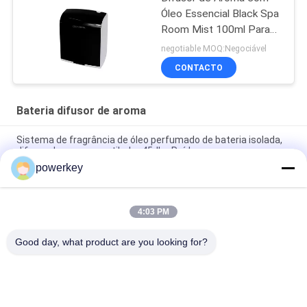
Óleo Essencial Black Spa
Room Mist 100ml Para
Marketing de Aromas
negotiable MOQ:Negociável
CONTACTO
Bateria difusor de aroma
Sistema de fragrância de óleo perfumado de bateria isolada,
difusor de aroma, ventilador 45dba Ruído
powerkey
Bateria do quarto principal Funcionado Aromaterapia Diffuser
Nebulizer de aroma
4:03 PM
Purificadores de ar de aroma Diffusor de óleo essencial
Humidificador 100 ml Branco Cores simples
Good day, what product are you looking for?
Categorias populares
Todos