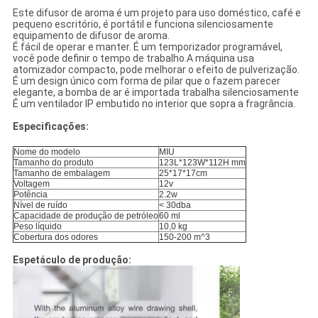
Este difusor de aroma é um projeto para uso doméstico, café e
pequeno escritório, é portátil e funciona silenciosamente
equipamento de difusor de aroma.
É fácil de operar e manter. É um temporizador programável,
você pode definir o tempo de trabalho.A máquina usa
atomizador compacto, pode melhorar o efeito de pulverização.
É um design único com forma de pilar que o fazem parecer
elegante, a bomba de ar é importada trabalha silenciosamente
É um ventilador IP embutido no interior que sopra a fragrância.
Especificações:
Nome do modelo
MIU
Tamanho do produto
123L*123W*112H mm
Tamanho de embalagem
25*17*17cm
Voltagem
12v
Potência
2.2w
Nível de ruído
< 30dba
Capacidade de produção de petróleo
60 ml
Peso líquido
10,0 kg
Cobertura dos odores
150-200 m^3
Espetáculo de produção: