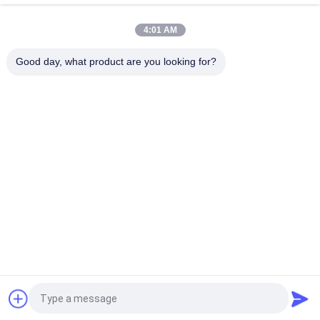
aroma mini 60ml alumínio
4:01 AM
Máquina de difusão de óleos essenciais premium de 100 ml
Aromaterapia Diffusor de ar 1.57W
Good day, what product are you looking for?
Categorias populares
Todos
Máquina Do Difusor 
Máquina Difusora 
Do Aroma
De Perfume
Máquina De Difusor 
Difusor De 
De Óleo Essencial
Fragrância 
Automático
Sistema De Entrega 
Difusor De Aroma 
De Perfume
Hvac
Bateria Difusor De 
Difusor De Perfume 
Aroma
De Grande Área
Pedir um orçamento