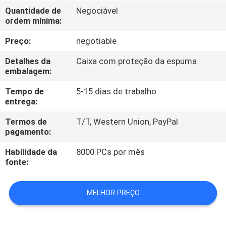
NÓS
Quantidade de
Negociável
ordem mínima:
EXCURSÃO
Preço:
negotiable
DA
Detalhes da
Caixa com proteção da espuma
FÁBRICA
embalagem:
Tempo de
5-15 dias de trabalho
entrega:
CONTROLE
DA
Termos de
T/T, Western Union, PayPal
pagamento:
QUALIDADE
Habilidade da
8000 PCs por mês
fonte:
CONTACTE-
NOS
MELHOR PREÇO
NOTÍCIA