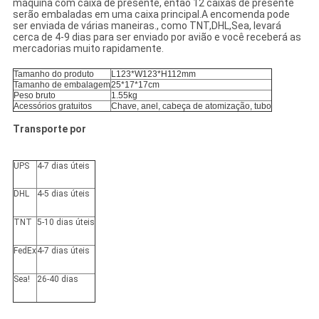
máquina com caixa de presente, então 12 caixas de presente
serão embaladas em uma caixa principal.A encomenda pode
ser enviada de várias maneiras., como TNT,DHL,Sea, levará
cerca de 4-9 dias para ser enviado por avião e você receberá as
mercadorias muito rapidamente.
Tamanho do produto
L123*W123*H112mm
Tamanho de embalagem
25*17*17cm
Peso bruto
1.55kg
Acessórios gratuitos
Chave, anel, cabeça de atomização, tubo
Transporte por
UPS
4-7 dias úteis
DHL
4-5 dias úteis
TNT
5-10 dias úteis
FedEx
4-7 dias úteis
Sea!
26-40 dias