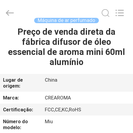
Water
Meter
Online
Market.
All
Máquina de ar perfumado
Rights
Reserved.
Preço de venda direta da
CASA
Developed
by
ECER
fábrica difusor de óleo
PRODUTOS
essencial de aroma mini 60ml
alumínio
VÍDEOS
Lugar de
China
origem:
SHOW
DE
Marca:
CREAROMA
RV
Certificação:
FCC,CE,KC,RoHS
Número do
Miu
SOBRE
modelo: