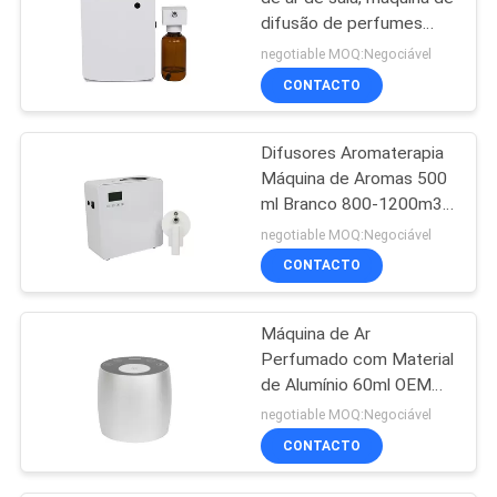
difusão de perfumes
para banheiro
negotiable MOQ:Negociável
CONTACTO
Difusores Aromaterapia
Máquina de Aromas 500
ml Branco 800-1200m3
Cobertura de Aromas
negotiable MOQ:Negociável
CONTACTO
Máquina de Ar
Perfumado com Material
de Alumínio 60ml OEM
Mini Difusor Sem Água
negotiable MOQ:Negociável
Branco
CONTACTO