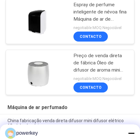
Espray de perfume
inteligente de névoa fina
Máquina de ar de
perfume de plástico
negotiable MOQ:Negociável
Rohs Aroma aprovado
CONTACTO
pela Fcc
Preço de venda direta
de fábrica Óleo de
difusor de aroma mini
difusor de 60 ml de
negotiable MOQ:Negociável
alumínio
CONTACTO
Máquina de ar perfumado
China fabricação venda direta difusor mini difusor elétrico
60ml de alumínio
powerkey
Preço de venda direta da fábrica difusor de óleo essencial de