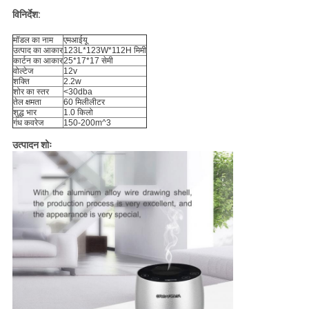
विनिर्देश:
मॉडल का नाम
एमआईयू
उत्पाद का आकार
123L*123W*112H मिमी
कार्टन का आकार
25*17*17 सेमी
वोल्टेज
12v
शक्ति
2.2w
शोर का स्तर
<30dba
तेल क्षमता
60 मिलीलीटर
शुद्ध भार
1.0 किलो
गंध कवरेज
150-200m^3
उत्पादन शोः