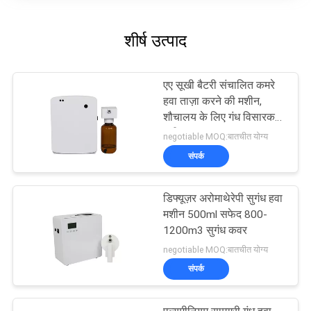
शीर्ष उत्पाद
एए सूखी बैटरी संचालित कमरे
हवा ताज़ा करने की मशीन,
शौचालय के लिए गंध विसारक
मशीन
negotiable MOQ:बातचीत योग्य
संपर्क
डिफ्यूज़र अरोमाथेरेपी सुगंध हवा
मशीन 500ml सफेद 800-
1200m3 सुगंध कवर
negotiable MOQ:बातचीत योग्य
संपर्क