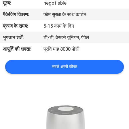
मूल्य:
negotiable
में
पैकेजिंग विवरण:
फोम सुरक्षा के साथ कार्टन
कारखाना
प्रसव के समय:
5-15 काम के दिन
भ्रमण
भुगतान शर्तें:
टी/टी, वेस्टर्न यूनियन, पेपैल
आपूर्ति की क्षमता:
प्रति माह 8000 पीसी
गुणवत्ता
नियंत्रण
सबसे अच्छी कीमत
संपर्क
करें
समाचार