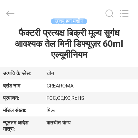
Meter
Online
Market.
All
Rights
खुशबू हवा मशीन
Reserved.
Developed
फैक्टरी प्रत्यक्ष बिक्री मूल्य सुगंध
घर
by
ECER
आवश्यक तेल मिनी डिफ्यूज़र 60ml
उत्पादों
एल्यूमीनियम
वीडियो
उत्पत्ति के प्लेस:
चीन
ब्रांड नाम:
CREAROMA
वीआर
प्रमाणन:
FCC,CE,KC,RoHS
दिखाएँ
मॉडल संख्या:
मिऊ
हमारे
न्यूनतम आदेश
बातचीत योग्य
मात्रा:
बारे