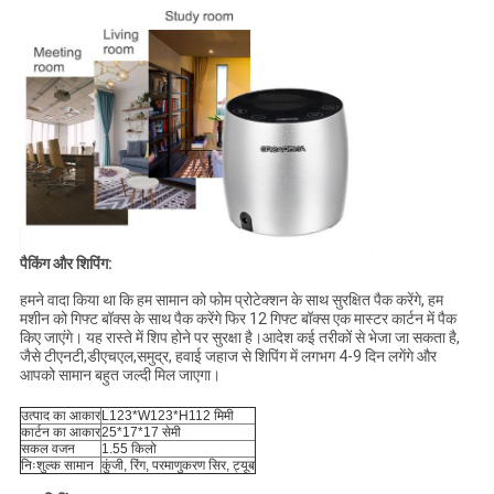
पैकिंग और शिपिंग:
हमने वादा किया था कि हम सामान को फोम प्रोटेक्शन के साथ सुरक्षित पैक करेंगे, हम
मशीन को गिफ्ट बॉक्स के साथ पैक करेंगे फिर 12 गिफ्ट बॉक्स एक मास्टर कार्टन में पैक
किए जाएंगे। यह रास्ते में शिप होने पर सुरक्षा है।आदेश कई तरीकों से भेजा जा सकता है,
जैसे टीएनटी,डीएचएल,समुद्र, हवाई जहाज से शिपिंग में लगभग 4-9 दिन लगेंगे और
आपको सामान बहुत जल्दी मिल जाएगा।
उत्पाद का आकार
L123*W123*H112 मिमी
कार्टन का आकार
25*17*17 सेमी
सकल वजन
1.55 किलो
निःशुल्क सामान
कुंजी, रिंग, परमाणुकरण सिर, ट्यूब