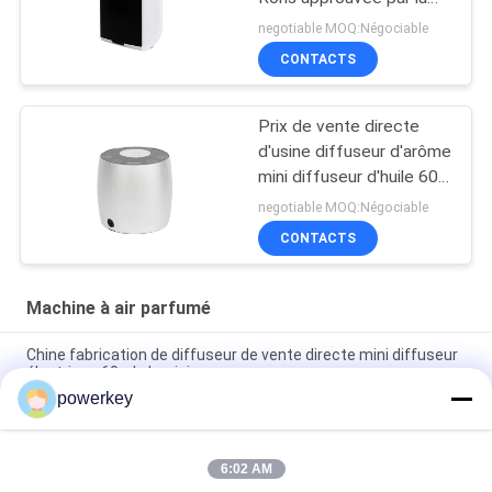
Fcc
negotiable MOQ:Négociable
CONTACTS
Prix de vente directe
d'usine diffuseur d'arôme
mini diffuseur d'huile 60
ml aluminium
negotiable MOQ:Négociable
CONTACTS
Machine à air parfumé
Chine fabrication de diffuseur de vente directe mini diffuseur
électrique 60ml aluminium
powerkey
Prix de vente directe d'usine de l'huile essentielle d'arôme mini
diffuseur 60 ml d'aluminium
6:02 AM
Diffuseur d' huile essentielle de qualité supérieure de 100 ml