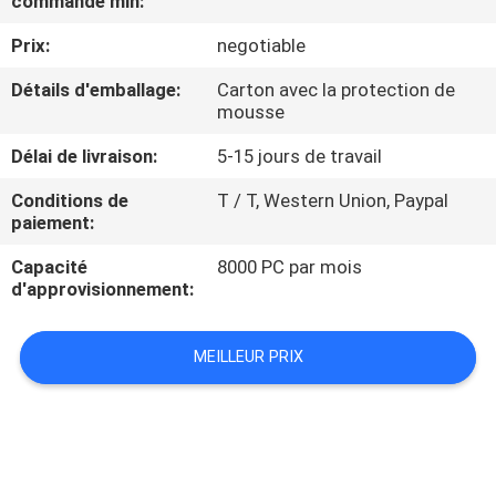
commande min:
DE
Prix:
negotiable
NOUS
Détails d'emballage:
Carton avec la protection de
mousse
VISITE
D'USINE
Délai de livraison:
5-15 jours de travail
Conditions de
T / T, Western Union, Paypal
paiement:
CONTRÔLE
DE
Capacité
8000 PC par mois
d'approvisionnement:
QUALITÉ
MEILLEUR PRIX
CONTACTEZ-
NOUS
NOUVELLES