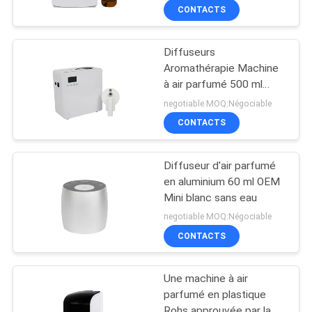
pour toilettes
CONTACTS
Diffuseurs
Aromathérapie Machine
à air parfumé 500 ml
Blanc 800-1200m3
negotiable MOQ:Négociable
Couverture de l'odeur
CONTACTS
Diffuseur d'air parfumé
en aluminium 60 ml OEM
Mini blanc sans eau
negotiable MOQ:Négociable
CONTACTS
Une machine à air
parfumé en plastique
Rohs approuvée par la