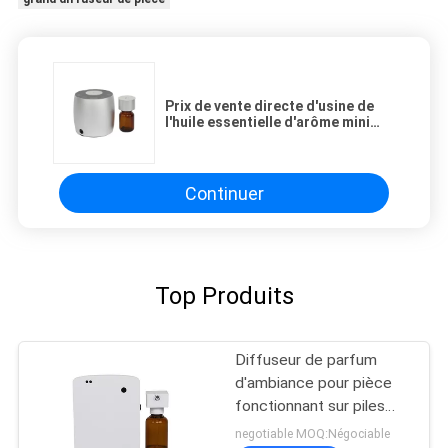
Prix de vente directe d'usine de
l'huile essentielle d'arôme mini
diffuseur 60 ml d'aluminium
Continuer
Top Produits
Diffuseur de parfum
d'ambiance pour pièce
fonctionnant sur piles
AA, diffuseur de parfum
negotiable MOQ:Négociable