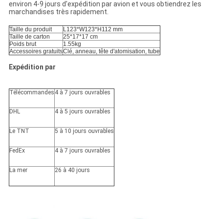
environ 4-9 jours d'expédition par avion et vous obtiendrez les
marchandises très rapidement.
Taille du produit
L123*W123*H112 mm
Taille de carton
25*17*17 cm
Poids brut
1.55kg
Accessoires gratuits
Clé, anneau, tête d'atomisation, tube
Expédition par
Télécommandes
4 à 7 jours ouvrables
DHL
4 à 5 jours ouvrables
Le TNT
5 à 10 jours ouvrables
FedEx
4 à 7 jours ouvrables
La mer
26 à 40 jours