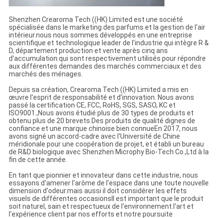
Shenzhen Crearoma Tech ((HK) Limited est une société
spécialisée dans le marketing des parfums et la gestion de l'air
intérieur.nous nous sommes développés en une entreprise
scientifique et technologique leader de l'industrie qui intègre R &
D, département production et vente après cinq ans
d'accumulation.qui sont respectivement utilisés pour répondre
aux différentes demandes des marchés commerciaux et des
marchés des ménages.
Depuis sa création, Crearoma Tech ((HK) Limited a mis en
œuvre l'esprit de responsabilité et d'innovation. Nous avons
passé la certification CE, FCC, RoHS, SGS, SASO, KC et
ISO9001.,Nous avons étudié plus de 30 types de produits et
obtenu plus de 20 brevets.Des produits de qualité dignes de
confiance et une marque chinoise bien connueEn 2017, nous
avons signé un accord-cadre avec l'Université de Chine
méridionale pour une coopération de projet, et établi un bureau
de R&D biologique avec Shenzhen Microphy Bio-Tech Co.,Ltd à la
fin de cette année.
En tant que pionnier et innovateur dans cette industrie, nous
essayons d'amener l'arôme de l'espace dans une toute nouvelle
dimension d'odeur.mais aussi il doit considérer les effets
visuels de différentes occasionsIl est important que le produit
soit naturel, sain et respectueux de l'environnement.l'art et
l'expérience client par nos efforts et notre poursuite