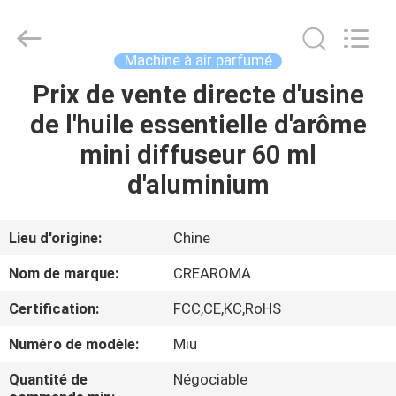
Water
Meter
Online
Market.
All
Machine à air parfumé
Rights
Reserved.
Prix de vente directe d'usine
MAISON
Developed
by
ECER
de l'huile essentielle d'arôme
PRODUITS
mini diffuseur 60 ml
d'aluminium
VIDÉOS
Lieu d'origine:
Chine
VR
Nom de marque:
CREAROMA
SHOW
Certification:
FCC,CE,KC,RoHS
AU
Numéro de modèle:
Miu
SUJET
Quantité de
Négociable