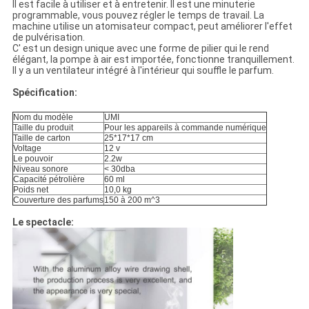
Il est facile à utiliser et à entretenir. Il est une minuterie
programmable, vous pouvez régler le temps de travail. La
machine utilise un atomisateur compact, peut améliorer l'effet
de pulvérisation.
C' est un design unique avec une forme de pilier qui le rend
élégant, la pompe à air est importée, fonctionne tranquillement.
Il y a un ventilateur intégré à l'intérieur qui souffle le parfum.
Spécification:
Nom du modèle
UMI
Taille du produit
Pour les appareils à commande numérique
Taille de carton
25*17*17 cm
Voltage
12 v
Le pouvoir
2.2w
Niveau sonore
< 30dba
Capacité pétrolière
60 ml
Poids net
10,0 kg
Couverture des parfums
150 à 200 m^3
Le spectacle: