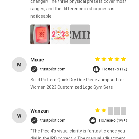
changer! The three physical presets cover most
ranges, and the difference in sharpness is
noticeable.
Mixue
M
trustpilot.com
Полезно (12)
Solid Pattern Quick Dry One Piece Jumpsuit for
Women 2023 Customized Logo Gym Sets
Wanzan
W
trustpilot.com
Полезно (1w+)
"The Pico 4's visual clarity is fantastic once you
dial in the IPD correctly. The manual adjustment