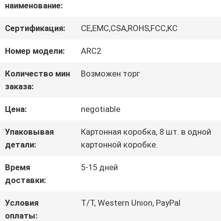
наименование:
О
Сертификация:
CE,EMC,CSA,ROHS,FCC,KC
НАС
Номер модели:
ARC2
Количество мин
Возможен торг
ПУТЕШЕСТВИЕ
заказа:
ФАБРИКИ
Цена:
negotiable
Упаковывая
Картонная коробка, 8 шт. в одной
ПРОВЕРКА
детали:
картонной коробке.
КАЧЕСТВА
Время
5-15 дней
доставки:
СВЯЖИТЕСЬ
Условия
T/T, Western Union, PayPal
оплаты: