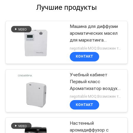
the difference. No more eye strain during long
Лучшие продукты
sessions. Highly r
Машина для диффузии
ароматических масел
для маркетинга
ароматических масел
negotiable MOQ:Возможен торг
Белый 300 мл
КОНТАКТ
очиститель воздуха Wifi
App Control
Учебный кабинет
Первый класс
Ароматизатор воздуха,
электрический
negotiable MOQ:Возможен торг
ароматизатор 35dba
КОНТАКТ
Шум
Настенный
аромадиффузор с