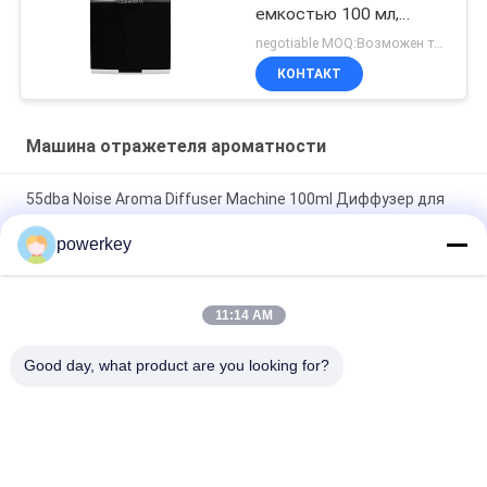
емкостью 100 мл,
Crearoma, для
negotiable MOQ:Возможен торг
применения в
КОНТАКТ
гостиничных номерах
Машина отражетеля ароматности
55dba Noise Aroma Diffuser Machine 100ml Диффузер для
эфирного масла с пластиковой стенкой
powerkey
Настенный аромадиффузор с емкостью 100 мл, Crearoma,
для применения в гостиничных номерах
11:14 AM
Электрическая домашняя ароматная диффузерная
Good day, what product are you looking for?
машина стальная материалы 28.5W 24V с бутылкой 60 мл
Популярные категории
Все