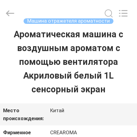
Water
Meter
Online
Market.
Машина отражетеля ароматности
All
Rights
Ароматическая машина с
ДОМ
Reserved.
Developed
воздушным ароматом с
by
ECER
ПРОДУКТЫ
помощью вентилятора
Акриловый белый 1L
РОЛИКИ
сенсорный экран
VR
Место
Китай
-
происхождения:
ШОУ
Фирменное
CREAROMA