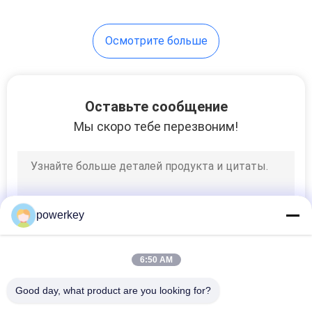
34
Осмотрите больше
отражетель нюха
гостиницы
Оставьте сообщение
Мы скоро тебе перезвоним!
40
электрический
powerkey
отражетель
ароматности
6:50 AM
Good day, what product are you looking for?