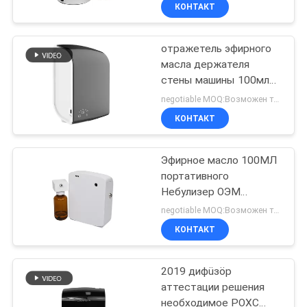
алюминиевым кожухом
НАС
КОНТАКТ
отражетель эфирного
ПУТЕШЕСТВИЕ
56
масла держателя
ФАБРИКИ
стены машины 100мл
машина для
отражетеля
negotiable MOQ:Возможен торг
распыления
ароматности шума
ПРОВЕРКА
КОНТАКТ
55дба пластиковый
эфирных масел
КАЧЕСТВА
Эфирное масло 100МЛ
портативного
СВЯЖИТЕСЬ
Небулизер ОЭМ
75
МЫ
машины отражетеля
negotiable MOQ:Возможен торг
нюха небольшого
Автоматический
КОНТАКТ
электрическое
НОВОСТИ
диффузор аромата
2019 дифüзöр
аттестации решения
СПРОСИТЕ
необходимое РОХС