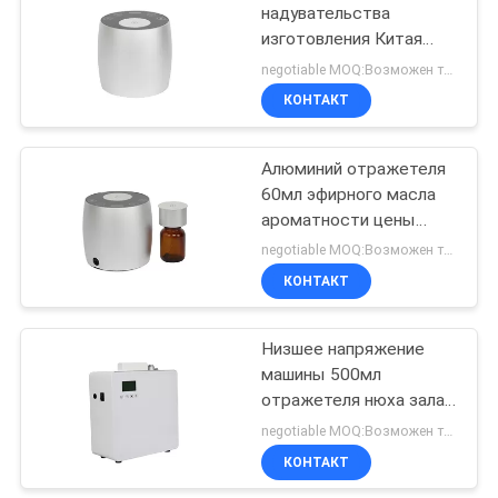
надувательства
изготовления Китая
26
алюминий отражетеля
negotiable MOQ:Возможен торг
60мл сразу мини
Аккумуляторный
КОНТАКТ
электрический
аромадиффузор
Алюминий отражетеля
60мл эфирного масла
ароматности цены
прямой связи с
negotiable MOQ:Возможен торг
розничной торговлей
КОНТАКТ
26
фабрики мини
диффузор запаха
Низшее напряжение
машины 500мл
большой площади
отражетеля нюха зала
ожидания
negotiable MOQ:Возможен торг
нержавеющей стали
КОНТАКТ