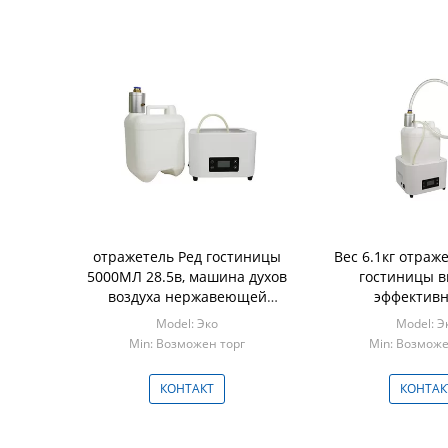
отражетель Ред гостиницы
Вес 6.1кг отраж
5000МЛ 28.5в, машина духов
гостиницы в
воздуха нержавеющей
эффективн
стали с паролем
малошумный ре
Model: Эко
Model: Э
легкий для то
Min: Возможен торг
Min: Возможе
работа
КОНТАКТ
КОНТАК