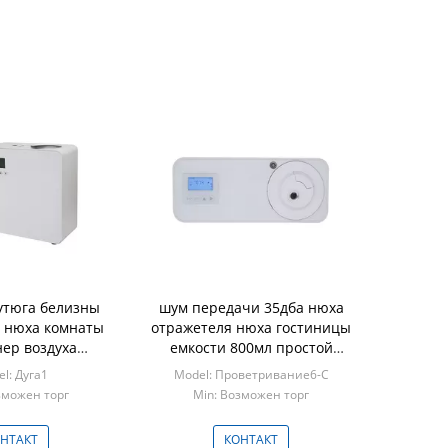
утюга белизны
шум передачи 35дба нюха
 нюха комнаты
отражетеля нюха гостиницы
ер воздуха
емкости 800мл простой
го номера 7,5
эксплуатируемый новый
l: Дуга1
Model: Проветривание6-С
ватт
зможен торг
Min: Возможен торг
НТАКТ
КОНТАКТ