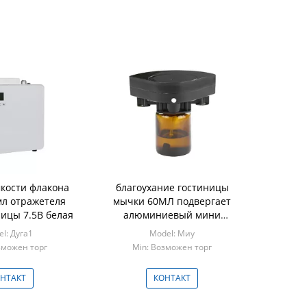
кости флакона
благоухание гостиницы
мл отражетеля
мычки 60МЛ подвергает
ицы 7.5В белая
алюминиевый мини
отражетель механической
l: Дуга1
Model: Миу
обработке 2.2В
зможен торг
Min: Возможен торг
ароматерапии
НТАКТ
КОНТАКТ