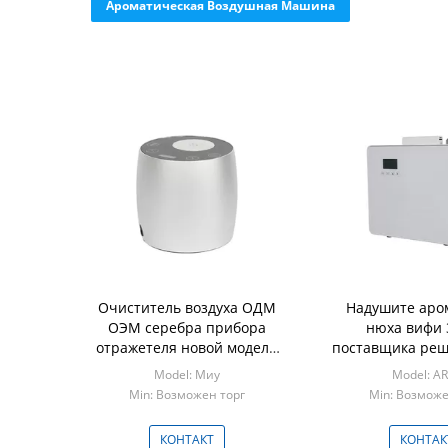
Ароматическая Воздушная Машина
Очиститель воздуха ОДМ
Надушите аро
ОЭМ серебра прибора
нюха вифи 
отражетеля новой модели
поставщика реш
60мл алюминиевый
распределите
Model: Миу
Model: A
пластико
Min: Возможен торг
Min: Возможе
КОНТАКТ
КОНТАК