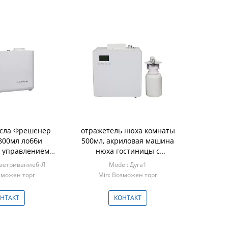
асла Фрешенер
отражетель нюха комнаты
800мл лобби
500мл, акриловая машина
 управлением
нюха гостиницы с
ИЛОЖЕНИЯ с
средством доставки
оветривание6-Л
Model: Дуга1
амком
зможен торг
Min: Возможен торг
НТАКТ
КОНТАКТ