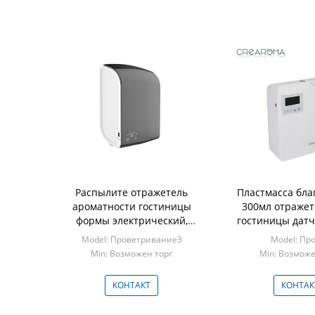
Распылите отражетель
Пластмасса бла
ароматности гостиницы
300мл отражет
формы электрический,
гостиницы дат
машину 12В благоуханием
умная для ма
Model: Проветривание3
Model: Пр
нюха 100МЛ
ароматно
Min: Возможен торг
Min: Возможе
КОНТАКТ
КОНТАК