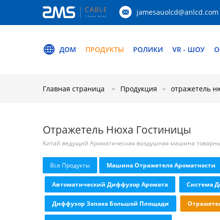
jamesauolcd@anlcd.com
ДОМ
ПРОДУКТЫ
РОЛИКИ
VR - ШОУ
О
Главная страница
Продукция
отражетель н
Отражетель Нюха Гостиницы
Китай ведущий Ароматическая воздушная машина товарн
Все Продукты
Машина Отражетеля Ароматности
Автоматический Диффузор Аромата
Система Д
Диффузор Запаха Большой Площади
Отражете