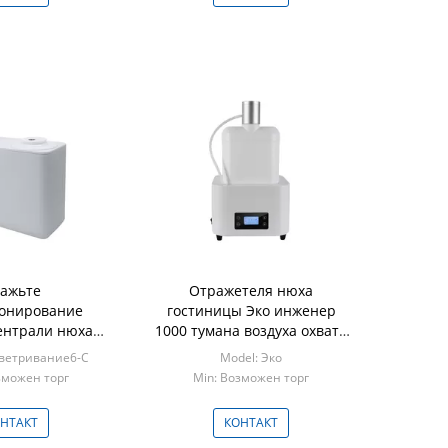
ажьте
Отражетеля нюха
онирование
гостиницы Эко инженер
ентрали нюха
1000 тумана воздуха охвата
ажетеля нюха
Стере дружелюбного
оветривание6-С
Model: Эко
 обнаружения
широкий 24В
зможен торг
Min: Возможен торг
тиковое
НТАКТ
КОНТАКТ