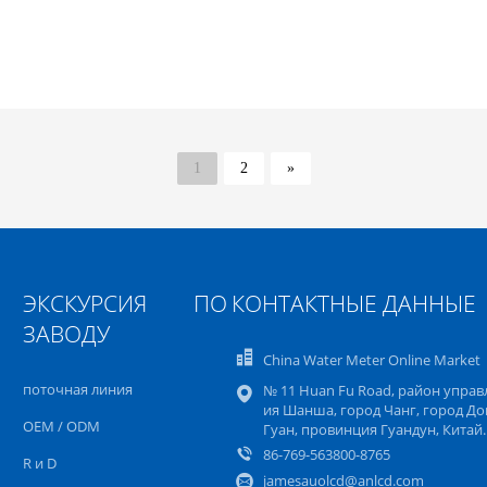
1
2
»
ЭКСКУРСИЯ ПО
КОНТАКТНЫЕ ДАННЫЕ
ЗАВОДУ
China Water Meter Online Market
поточная линия
№ 11 Huan Fu Road, район управ
ия Шанша, город Чанг, город До
OEM / ODM
Гуан, провинция Гуандун, Китай.
86-769-563800-8765
R и D
jamesauolcd@anlcd.com