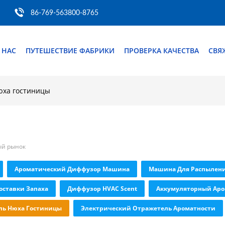
86-769-563800-8765
 НАС
ПУТЕШЕСТВИЕ ФАБРИКИ
ПРОВЕРКА КАЧЕСТВА
СВЯ
юха гостиницы
ый рынок
Ароматический Диффузор Машина
Машина Для Распылен
оставки Запаха
Диффузор HVAC Scent
Аккумуляторный Ар
ль Нюха Гостиницы
Электрический Отражетель Ароматности