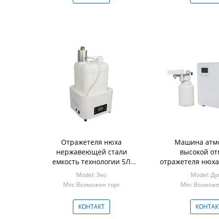
Отражетеля нюха
Машина атм
нержавеющей стали
высокой от
емкость технологии 5Л
отражетеля нюха
диффузии духов
офисного здани
Model: Эко
Model: Ду
промышленного уникальная
Min: Возможен торг
Min: Возможе
запатентованная
КОНТАКТ
КОНТАК