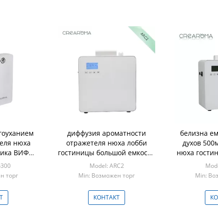
гоуханием
диффузия ароматности
белизна ем
еля нюха
отражетеля нюха лобби
духов 500
чика ВИФИ
гостиницы большой емкости
нюха гостин
ркетинга
1Л холодная для кино
о300
Model: ARC2
Mode
сти
н торг
Min: Возможен торг
Min: Во
Т
КОНТАКТ
КО