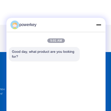
powerkey
5:01 AM
Good day, what product are you looking 
for?
НАЙТИ НАС НА
лен
нг
Отправить