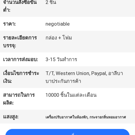
เกี่ยว
จำนวนสั่งซื้อขั้น
2 ชิ้น
ต่ำ:
กับ
ราคา:
negotiable
เรา
รายละเอียดการ
กล่อง + โฟม
บรรจุ:
ทัวร์
เวลาการส่งมอบ:
3-15 วันทำการ
โรงงาน
เงื่อนไขการชำระ
T/T, Western Union, Paypal, อาลีบา
เงิน:
บาประกันการค้า
ควบคุม
สามารถในการ
10000 ชิ้นในแต่ละเดือน
คุณภาพ
ผลิต:
แสงสูง:
,
เครื่องปรับอากาศในห้องพัก
กระจายกลิ่นหอมอากาศ
ติดต่อ