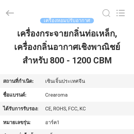
China
Water
Meter
Online
เครื่องหอมปรับอากาศ
Market.
All
เครื่องกระจายกลิ่นท่อเหล็ก,
บ้าน
Rights
Reserved.
เครื่องกลิ่นอากาศเชิงพาณิชย์
Developed
by
ผลิตภัณฑ์
ECER
สำหรับ 800 - 1200 CBM
วิดีโอ
สถานที่กำเนิด:
เซินเจิ้นประเทศจีน
ชื่อแบรนด์:
Crearoma
แสดง
ได้รับการรับรอง:
CE, ROHS, FCC, KC
VR
หมายเลขรุ่น:
อาร์ค1