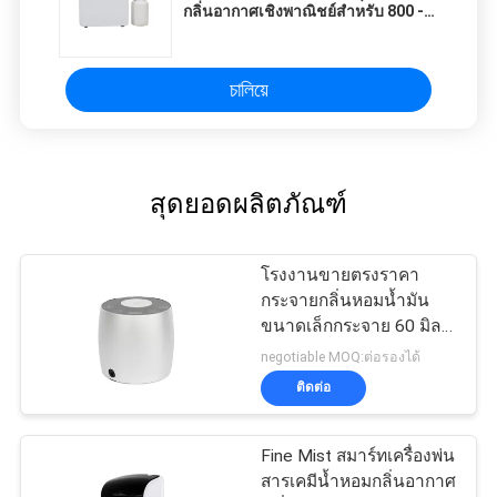
กลิ่นอากาศเชิงพาณิชย์สำหรับ 800 -
1200 CBM
চালিয়ে
สุดยอดผลิตภัณฑ์
โรงงานขายตรงราคา
กระจายกลิ่นหอมน้ำมัน
ขนาดเล็กกระจาย 60 มิลลิ
ลิตรอลูมิเนียม
negotiable MOQ:ต่อรองได้
ติดต่อ
Fine Mist สมาร์ทเครื่องพ่น
สารเคมีน้ำหอมกลิ่นอากาศ