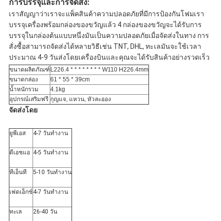
การบรรจุและการจัดส่ง:
เราสัญญาว่าเราจะแพ็คสินค้าความปลอดภัยที่มีการป้องกันโฟมเรา
บรรจุเครื่องพร้อมกล่องของขวัญแล้ว 4 กล่องของขวัญจะได้รับการ
บรรจุในกล่องต้นแบบหนึ่งมันเป็นความปลอดภัยเมื่อจัดส่งในทาง การ
สั่งซื้อสามารถจัดส่งได้หลายวิธีเช่น TNT, DHL, ทะเลมันจะใช้เวลา
ประมาณ 4-9 วันส่งโดยเครื่องบินและคุณจะได้รับสินค้าอย่างรวดเร็ว
ขนาดผลิตภัณฑ์
L226.4 * * * * * * * * W110 H226.4mm
ขนาดกล่อง
61 * 55 * 39cm
น้ำหนักรวม
4.1kg
อุปกรณ์เสริมฟรี
กุญแจ, แหวน, หัวละออง
จัดส่งโดย
ยูพีเอส
4-7 วันทำงาน
ดีเอชแอ
4-5 วันทำงาน
ทีเอ็นที
5-10 วันทำงาน
เฟดเอ็กซ์
4-7 วันทำงาน
ทะเล
26-40 วัน