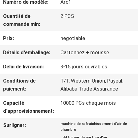
AU
Numéro de modèle:
Arc1
SUJET
Quantité de
2 PCS
commande min:
DE
Prix:
negotiable
NOUS
Détails d'emballage:
Cartonnez + mousse
VISITE
Délai de livraison:
3-15 jours ouvrables
D'USINE
Conditions de
T/T, Western Union, Paypal,
paiement:
Alibaba Trade Assurance
CONTRÔLE
Capacité
10000 PCs chaque mois
d'approvisionnement:
DE
machine de rafraîchissement d'air de
Surligner:
QUALITÉ
chambre
,
diffuseur de parfum d'air