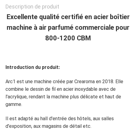
DU
Description de produit
SITE
Excellente qualité certifié en acier boîtier
machine à air parfumé commerciale pour
800-1200 CBM
POLITIQUE
DE
CONFIDENTIALITÉ
Introduction du produit:
Arc1 est une machine créée par Crearoma en 2018. Elle
combine le dessin de fil en acier inoxydable avec de
l'acrylique, rendant la machine plus délicate et haut de
gamme.
Il est adapté au hall d'entrée des hôtels, aux salles
d'exposition, aux magasins de détail etc.