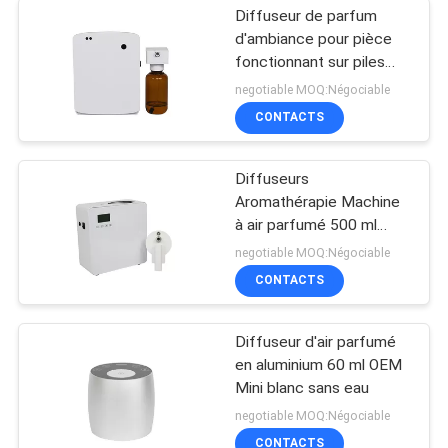
Diffuseur de parfum
d'ambiance pour pièce
fonctionnant sur piles
AA, diffuseur de parfum
negotiable MOQ:Négociable
pour toilettes
CONTACTS
Diffuseurs
Aromathérapie Machine
à air parfumé 500 ml
Blanc 800-1200m3
negotiable MOQ:Négociable
Couverture de l'odeur
CONTACTS
Diffuseur d'air parfumé
en aluminium 60 ml OEM
Mini blanc sans eau
negotiable MOQ:Négociable
CONTACTS