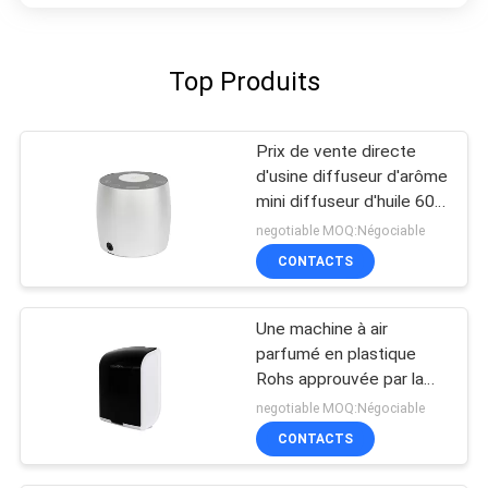
Top Produits
Prix de vente directe
d'usine diffuseur d'arôme
mini diffuseur d'huile 60
ml aluminium
negotiable MOQ:Négociable
CONTACTS
Une machine à air
parfumé en plastique
Rohs approuvée par la
Fcc
negotiable MOQ:Négociable
CONTACTS