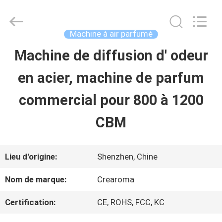
China
Water
Meter
Online
Machine à air parfumé
Market.
All
Machine de diffusion d' odeur
MAISON
Rights
Reserved.
en acier, machine de parfum
Developed
by
PRODUITS
ECER
commercial pour 800 à 1200
CBM
VIDÉOS
Lieu d'origine:
Shenzhen, Chine
VR
Nom de marque:
Crearoma
SHOW
Certification:
CE, ROHS, FCC, KC