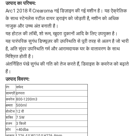
उत्पाद का परिचय:
गोपनीयता
Arc1 2018 में Crearoma नई डिज़ाइन की गई मशीन है। यह ऐक्रेलिक
के साथ स्टेनलेस स्टील वायर ड्राइंग को जोड़ती है, मशीन को अधिक
नीति
नाजुक और उच्च अंत बनाती है।
यह होटल की लॉबी, शो रूम, खुदरा दुकानों आदि के लिए उपयुक्त है।
यह पारंपरिक सुगंध डिफ्यूज़र की उपस्थिति से पूरी तरह से अलग है जो भारी
है, अति सुंदर उपस्थिति गर्म और आरामदायक घर के वातावरण के साथ
मिश्रित होती है।
अंतर्निहित पंखे सुगंध की गति को तेज करते हैं, डिवाइस के कवरेज को बढ़ाते
हैं।
उत्पाद विवरण:
रंग
सफेद
सामग्री
इस्पात
कवरेज
800-1200m3
क्षमता
500ml
वोल्टेज
12 वी
शक्ति
7.5W
वजन
3 किलो
शोर
<40dba
आकार
L226.4 * W110 * H226.4mm