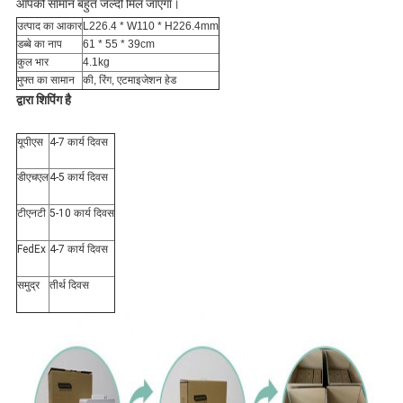
आपको सामान बहुत जल्दी मिल जाएगा।
उत्पाद का आकार
L226.4 * W110 * H226.4mm
डब्बे का नाप
61 * 55 * 39cm
कुल भार
4.1kg
मुफ्त का सामान
की, रिंग, एटमाइजेशन हेड
द्वारा शिपिंग है
यूपीएस
4-7 कार्य दिवस
डीएचएल
4-5 कार्य दिवस
टीएनटी
5-10 कार्य दिवस
FedEx
4-7 कार्य दिवस
समुद्र
तीर्थ दिवस