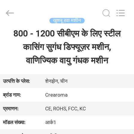
Water
Meter
Online
Market.
खुशबू हवा मशीन
All
Rights
800 - 1200 सीबीएम के लिए स्टील
घर
Reserved.
Developed
कासिंग सुगंध डिफ्यूज़र मशीन,
by
ECER
उत्पादों
वाणिज्यिक वायु गंधक मशीन
वीडियो
उत्पत्ति के प्लेस:
शेनझेन, चीन
ब्रांड नाम:
Crearoma
वीआर
प्रमाणन:
CE, ROHS, FCC, KC
दिखाएँ
मॉडल संख्या:
आर्क1