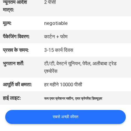
हमारे
न्यूनतम आदेश
2 पीसी
मात्रा:
बारे
मूल्य:
negotiable
में
पैकेजिंग विवरण:
कार्टन + फोम
कारखाना
प्रसव के समय:
3-15 कार्य दिवस
भ्रमण
भुगतान शर्तें:
टी/टी, वेस्टर्न यूनियन, पेपैल, अलीबाबा ट्रेड
एश्योरेंस
गुणवत्ता
आपूर्ति की क्षमता:
हर महीने 10000 पीसी
नियंत्रण
हाई लाइट:
,
रूम एयर फ्रेशनर मशीन
एयर फ्रेगरेंस डिफ्यूज़र
सबसे अच्छी कीमत
संपर्क