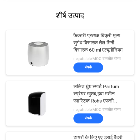
शीर्ष उत्पाद
फैक्टरी प्रत्यक्ष बिक्री मूल्य
सुगंध विसारक तेल मिनी
विसारक 60 ml एल्यूमीनियम
negotiable MOQ:बातचीत योग्य
संपर्क
ललित धुंध स्मार्ट Parfum
स्प्रेयर खुशबू हवा मशीन
प्लास्टिक Rohs एफसी
अनुमोदन अरोमा
negotiable MOQ:बातचीत योग्य
संपर्क
टायरों के लिए एए ड्राई बैटरी