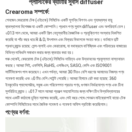
প্লাস্টিকের ব্যাটারি সুবাস diffuser
Crearoma সম্পর্কে:
শেনজেন কেররোমা টেক (এইচকে) লিমিটেড একটি সুগন্ধি বিপণন এবং গৃহমধ্যস্থ বায়ু
ব্যবস্থাপনা বিশেষজ্ঞ যা একটি কোম্পানি। প্রধান পণ্য সুবাস diffuser এবং অপরিহার্য তেল।
২013 সাল থেকে, আমরা একটি শিল্প নেতৃস্থানীয় বৈজ্ঞানিক ও প্রযুক্তিগত সংস্থায় বিকশিত
করেছি যা পাঁচ বছর ধরে R & D, উৎপাদন এবং বিক্রয় বিভাগকে সংহত করে। বর্তমানে দুটি
প্রধান ব্র্যান্ড রয়েছে: সেন্স-ফ্লাই এবং কেরারোমা, যা যথাক্রমে বাণিজ্যিক এবং পরিবারের বাজারের
বিভিন্ন দাবিগুলি সমাধান করার জন্য ব্যবহার করা হয়।
শুরু থেকেই, কেররোমা টেক (এইচকে) লিমিটেড দায়িত্ব এবং উদ্ভাবনের প্রফুল্লতা বাস্তবায়ন
করছে। আমরা সিই, এফসিসি, RoHS, এসজিএস, SASO, কেসি এবং ISO9001
সার্টিফিকেশন পাস করেছেন। এখন পর্যন্ত, আমরা 30 টিরও বেশি ধরণের আমাদের নিজস্ব পণ্য
গবেষণা করেছি এবং ২0 টির বেশি পেটেন্ট পেয়েছি। আমরা হিসাবে রেট করা হয়েছে: 360
ইনকুবেটর প্যাসেসেট্টার, সবুজ এবং পরিবেশগত প্রচার পণ্য, গুণমান নির্ভরযোগ্য পণ্য এবং চীনা
সুপরিচিত ব্র্যান্ড। ২017 সালে আমরা প্রকল্প সহযোগিতার জন্য দক্ষিণ চীন বিশ্ববিদ্যালয়ের
সাথে একটি কাঠামো চুক্তি স্বাক্ষর করেছি, এবং সেই বছর শেষে শেনঝন মাইক্রোপাই বায়ো-টেক
কোম্পানি লিমিটেডের সাথে জৈবিক গবেষণা ও গবেষণা অফিস প্রতিষ্ঠা করেছিলাম।
পণ্যের বর্ণনা: