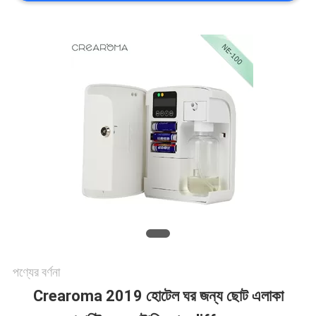
খবর
উদ্ধৃতির
জন্য
আবেদন
সাইট
ম্যাপ
পণ্যের বর্ণনা
গোপনীয়তা
Crearoma 2019 হোটেল ঘর জন্য ছোট এলাকা
নীতি