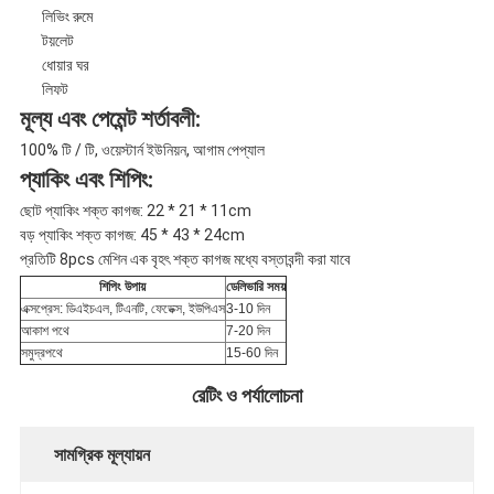
লিভিং রুমে
টয়লেট
ধোয়ার ঘর
লিফট
মূল্য এবং পেমেন্ট শর্তাবলী:
100% টি / টি, ওয়েস্টার্ন ইউনিয়ন, আগাম পেপ্যাল
প্যাকিং এবং শিপিং:
ছোট প্যাকিং শক্ত কাগজ: 22 * ​​21 * 11cm
বড় প্যাকিং শক্ত কাগজ: 45 * 43 * 24cm
প্রতিটি 8pcs মেশিন এক বৃহৎ শক্ত কাগজ মধ্যে বস্তাবন্দী করা যাবে
শিপিং উপায়
ডেলিভারি সময়
এক্সপ্রেস: ডিএইচএল, টিএনটি, ফেডেক্স, ইউপিএস
3-10 দিন
আকাশ পথে
7-20 দিন
সমুদ্রপথে
15-60 দিন
রেটিং ও পর্যালোচনা
সামগ্রিক মূল্যায়ন