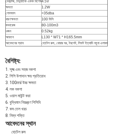
ভোল্টেজ, বৈদ্যুতিক একক বিশেষ
4.5V
ক্ষমতা
1.2W
গোলমাল
<35dba
ধারণক্ষমতা
100 মিলি
কভারেজ
80-100m3
ওজন
0.52kg
আয়তন
L130 * W71 * H165.5mm
আবেদনের স্থান
হোটেল রুম, ধোয়ার ঘর, টয়লেট, লিফট ইত্যাদি নমুনা এলাকা
বৈশিষ্ট্য:
1. সূক্ষ্ম এবং সহজ নকশা
2. পিপি উপাদান ক্ষয় প্রতিরোধ
3. 100ml উচ্চ ক্ষমতা
4. লক নকশা
5. ওয়াল মাউন্ট করা
6. বুদ্ধিমান নিয়ন্ত্রণ পিসিবি
7. কম তেল খরচ
8. নিম্ন শক্তি
আবেদনের স্থান
হোটেল রুম