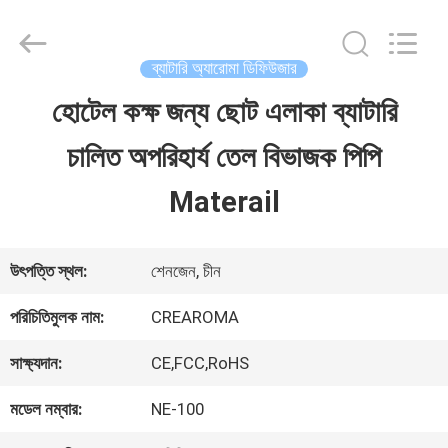
Water
Meter
Online
Market.
ব্যাটারি অ্যারোমা ডিফিউজার
All
Rights
হোটেল কক্ষ জন্য ছোট এলাকা ব্যাটারি
বাড়ি
Reserved.
Developed
চালিত অপরিহার্য তেল বিভাজক পিপি
by
ECER
পণ্য
Materail
ভিডিও
উৎপত্তি স্থল:
শেনজেন, চীন
পরিচিতিমুলক নাম:
CREAROMA
VR
সাক্ষ্যদান:
CE,FCC,RoHS
প্রদর্শন
মডেল নম্বার:
NE-100