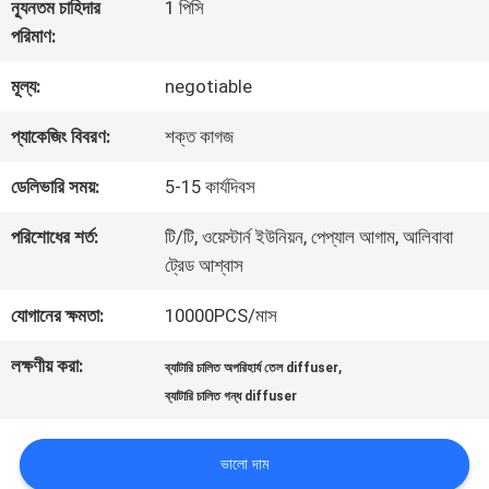
আমাদের
ন্যূনতম চাহিদার
1 পিসি
পরিমাণ:
সম্পর্কে
মূল্য:
negotiable
কারখানা
প্যাকেজিং বিবরণ:
শক্ত কাগজ
ভ্রমণ
ডেলিভারি সময়:
5-15 কার্যদিবস
পরিশোধের শর্ত:
টি/টি, ওয়েস্টার্ন ইউনিয়ন, পেপ্যাল ​​আগাম, আলিবাবা
মান
ট্রেড আশ্বাস
নিয়ন্ত্রণ
যোগানের ক্ষমতা:
10000PCS/মাস
লক্ষণীয় করা:
,
ব্যাটারি চালিত অপরিহার্য তেল diffuser
যোগাযোগ
ব্যাটারি চালিত গন্ধ diffuser
করুন
ভালো দাম