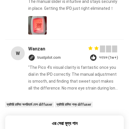
The manual slider is intuitive and stays securely
in place. Getting the IPD just right eliminated！
Wanzan
W
trustpilot.com
সহায়ক (1w+)
"The Pico 4's visual clarity is fantastic once you
dial in the IPD correctly. The manual adjustment
is smooth, and finding that sweet spot makes
all the difference. No more eye strain during long
sessions. Highly recommend taking the time to
set it up properly!""The Pico 4's visual clarity is
ব্যাটারি চালিত অপরিহার্য তেল diffuser
ব্যাটারি চালিত গন্ধ diffuser
fantastic once you dial in the IPD correctly. The
manual adjustment is smooth, and finding that
sweet spot makes all the difference. No more
এর সেরা মূল্য পান