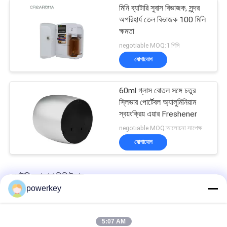
মিনি ব্যাটারি সুবাস বিভাজক, সুন্দর
অপরিহার্য তেল বিভাজক 100 মিলি
ক্ষমতা
negotiable MOQ:1 পিসি
যোগাযোগ
60ml গ্লাস বোতল সঙ্গে চতুর
স্লিভার পোর্টেবল অ্যালুমিনিয়াম
স্বয়ংক্রিয় এয়ার Freshener
negotiable MOQ:আলোচনা সাপেক্ষ
যোগাযোগ
ব্যাটারি অ্যারোমা ডিফিউজার
powerkey
একা দাঁড়ানো ব্যাটারি সুগন্ধি ছত্রাক ফ্যান সুগন্ধি তেল সুবাস সিস্টেম 45dba নয়েজ
5:07 AM
মাস্টার বেডরুম ব্যাটারিটি অ্যারোমাথেরাপির ডিফুসার স্কেট নেবুলাইজার পরিচালিত