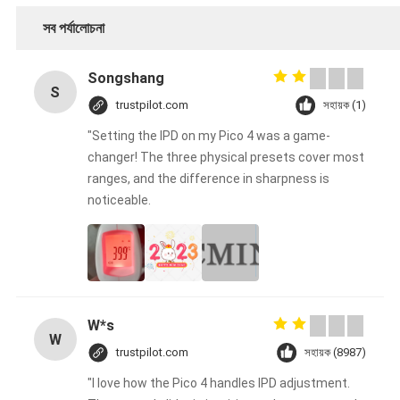
সব পর্যালোচনা
Songshang
S
trustpilot.com
সহায়ক (1)
"Setting the IPD on my Pico 4 was a game-
changer! The three physical presets cover most
ranges, and the difference in sharpness is
noticeable.
W*s
W
trustpilot.com
সহায়ক (8987)
"I love how the Pico 4 handles IPD adjustment.