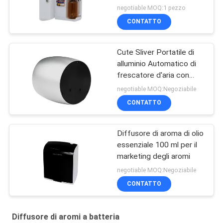
di capacità
negotiable MOQ:1 pezzo
CONTATTO
Cute Sliver Portatile di
alluminio Automatico di
frescatore d'aria con
bottiglia di vetro da 60 ml
negotiable MOQ:Negoziabile
CONTATTO
Diffusore di aroma di olio
essenziale 100 ml per il
marketing degli aromi
negotiable MOQ:Negoziabile
CONTATTO
Diffusore di aromi a batteria