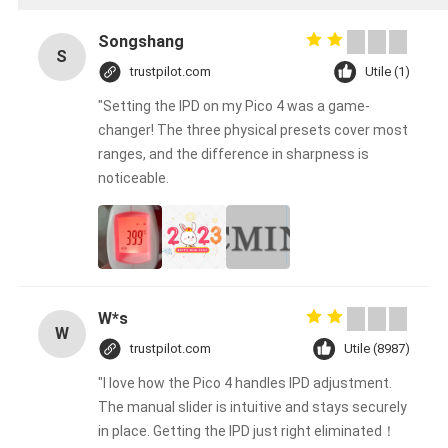
Songshang
S
trustpilot.com
Utile (1)
"Setting the IPD on my Pico 4 was a game-
changer! The three physical presets cover most
ranges, and the difference in sharpness is
noticeable.
W*s
W
trustpilot.com
Utile (8987)
"I love how the Pico 4 handles IPD adjustment.
The manual slider is intuitive and stays securely
in place. Getting the IPD just right eliminated！