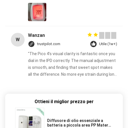
Wanzan
W
trustpilot.com
Utile (1w+)
"The Pico 4's visual clarity is fantastic once you
dial in the IPD correctly. The manual adjustment
is smooth, and finding that sweet spot makes
all the difference. No more eye strain during long
sessions. Highly recommend taking the time to
set it up properly!""The Pico 4's visual clarity is
fantastic once you dial in the IPD correctly. The
Ottieni il miglior prezzo per
manual adjustment is smooth, and finding that
sweet spot makes all the difference. No more
eye strain during long sessions. Highly
Diffusore di olio essenziale a
recommend taking the time to set it up
batteria a piccola area PP Materail