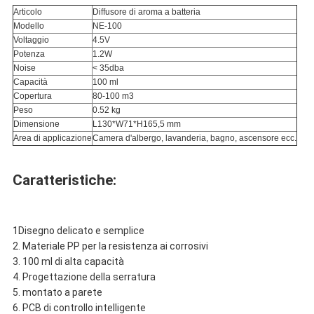
Articolo
Diffusore di aroma a batteria
Modello
NE-100
Voltaggio
4.5V
Potenza
1.2W
Noise
< 35dba
Capacità
100 ml
Copertura
80-100 m3
Peso
0.52 kg
Dimensione
L130*W71*H165,5 mm
Area di applicazione
Camera d'albergo, lavanderia, bagno, ascensore ecc.
Caratteristiche:
1Disegno delicato e semplice
2. Materiale PP per la resistenza ai corrosivi
3. 100 ml di alta capacità
4. Progettazione della serratura
5. montato a parete
6. PCB di controllo intelligente