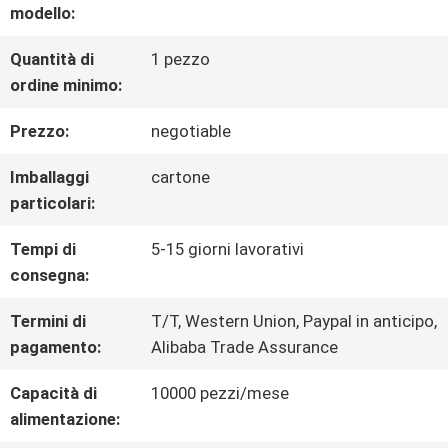
CIRCA
modello:
NOI
Quantità di
1 pezzo
ordine minimo:
GIRO
Prezzo:
negotiable
DELLA
Imballaggi
cartone
particolari:
FABBRICA
Tempi di
5-15 giorni lavorativi
consegna:
CONTROLLO
Termini di
T/T, Western Union, Paypal in anticipo,
DI
pagamento:
Alibaba Trade Assurance
QUALITÀ
Capacità di
10000 pezzi/mese
alimentazione: