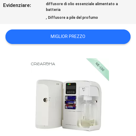
CONTATTICI
diffusore di olio essenziale alimentato a
Evidenziare:
batteria
,
Diffusore a pile del profumo
NOTIZIE
MIGLIOR PREZZO
RICHIEDA
UNA
CITAZIONE
MAPPA
DEL
SITO