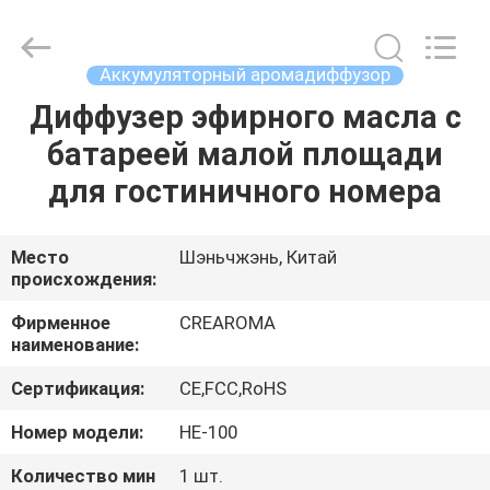
Meter
Online
Market.
All
Rights
Аккумуляторный аромадиффузор
Reserved.
Developed
Диффузер эфирного масла с
ДОМ
by
ECER
батареей малой площади
ПРОДУКТЫ
для гостиничного номера
РОЛИКИ
Место
Шэньчжэнь, Китай
происхождения:
VR
Фирменное
CREAROMA
наименование:
-
Сертификация:
CE,FCC,RoHS
ШОУ
Номер модели:
НЕ-100
О
Количество мин
1 шт.