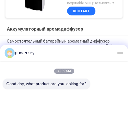
маркетинга
negotiable MOQ:Возможен торг
ароматизации
КОНТАКТ
Аккумуляторный аромадиффузор
Самостоятельный батарейный ароматный диффузор
вентилятор ароматное масло ароматная система 45dba
Шум
powerkey
Диффузор ароматерапии с батареей
7:05 AM
Ароматические очистители воздуха Диффузер эфирного
масла Увлажнитель 100 мл Белый простой цвет
Good day, what product are you looking for?
Популярные категории
Все
Машина 
Ароматический 
Отражетеля 
Диффузор Машина
Ароматности