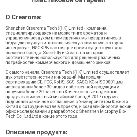
О Crearoma:
Shenzhen Crearoma Tech ((HK) Limited - компания,
специализирующаяся на маркетинге ароматов и
управлении воздухом в помещениях.мы превратились в
ведущую научную и технологическую компанию, которая
интегрирует НИОКРВ настоящее время существуют два
основных бренда: Scent-fly и Crearoma.которые
соответственно используются для решения различных
потребностей коммерческого и домашнего рынков.
С самого начала, Crearoma Tech ((HK) Limited осуществляет
дух ответственности и инноваций. Мы прошли
сертификацию CE, FCC, RoHS, SGS, SASO, KC и ISO9001.,мы
исследовали более 30 видов собственной продукции и
получили более 20 патентов.Качественные надежные
продукты и известный китайский брендВ 2017 году мы
подписали рамочное соглашение с Университетом Южного
Китая о сотрудничестве в проекте, и создали биологический
офис исследований и разработок с Shenzhen Microphy Bio-
Tech Co., Ltd.Ltd в конце этого года.
Описание продукта: