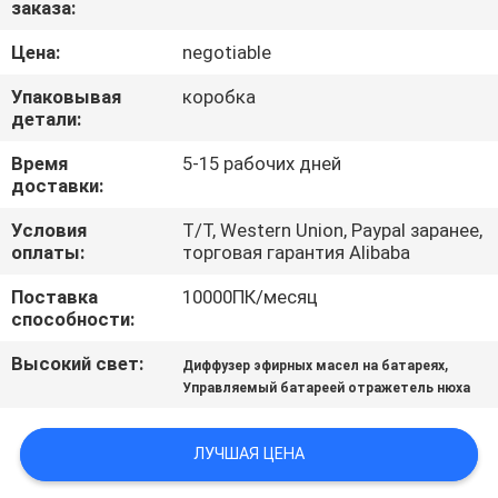
заказа:
НАС
Цена:
negotiable
ПУТЕШЕСТВИЕ
Упаковывая
коробка
ФАБРИКИ
детали:
Время
5-15 рабочих дней
доставки:
ПРОВЕРКА
КАЧЕСТВА
Условия
T/T, Western Union, Paypal заранее,
оплаты:
торговая гарантия Alibaba
Поставка
10000ПК/месяц
СВЯЖИТЕСЬ
способности:
МЫ
Высокий свет:
,
Диффузер эфирных масел на батареях
Управляемый батареей отражетель нюха
НОВОСТИ
ЛУЧШАЯ ЦЕНА
СПРОСИТЕ