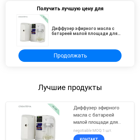
Получить лучшую цену для
Диффузер эфирного масла с
батареей малой площади для
гостиничного номера
Продолжать
Лучшие продукты
Диффузер эфирного
масла с батареей
малой площади для
гостиничного номера
negotiable MOQ:1 шт.
КОНТАКТ