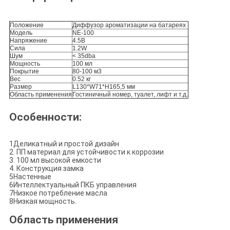
Положение
Диффузор ароматизации на батареях
Модель
NE-100
Напряжение
4.5В
Сила
1.2W
Шум
< 35dba
Мощность
100 мл
Покрытие
80-100 м3
Вес
0.52 кг
Размер
L130*W71*H165,5 мм
Область применения
Гостиничный номер, туалет, лифт и т.д.
Особенности:
1Деликатный и простой дизайн
2. ПП материал для устойчивости к коррозии
3. 100 мл высокой емкости
4. Конструкция замка
5Настенные
6Интеллектуальный ПКБ управления
7Низкое потребление масла
8Низкая мощность.
Область применения