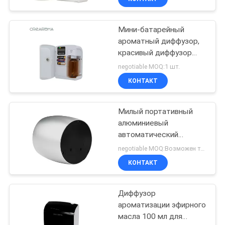
Мини-батарейный
ароматный диффузор,
красивый диффузор
эфирных масел
negotiable MOQ:1 шт.
вместимостью 100 мл
КОНТАКТ
Милый портативный
алюминиевый
автоматический
свежий воздух с
negotiable MOQ:Возможен торг
стеклянной бутылкой
КОНТАКТ
60 мл
Диффузор
ароматизации эфирного
масла 100 мл для