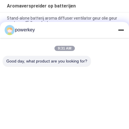
Aromaverspreider op batterijen
Stand-alone batterij aroma diffuser ventilator geur olie geur
systeem 45dba geluid
powerkey
Meester Slaapkamer Batterij bediende Aromatherapie
Diffuser Geur Nebulizer
9:31 AM
Aroma Luchtreinigers Essentiële olie Diffuser
Vochtbevochtiger 100 ml Wit Eenvoudige kleur
Good day, what product are you looking for?
populaire categorieën
Alle
De Machine Van De 
Geurverspreider 
Aromaverspreider
Machine
Etherische Olie 
Automatische 
Diffusormachine
Geurverspreider
Body{background-
Hvac-
Color:#FFFFFF} 

Geurverspreider