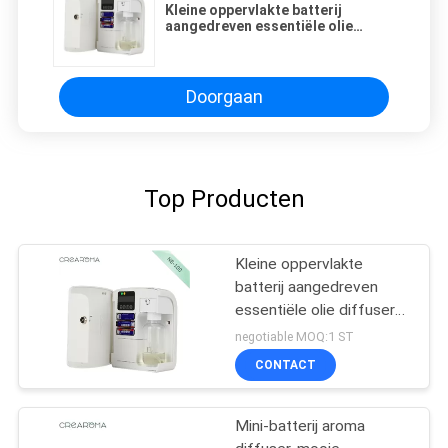
Kleine oppervlakte batterij
aangedreven essentiële olie
diffuser PP Materail voor
hotelkamer
Doorgaan
Top Producten
Kleine oppervlakte
batterij aangedreven
essentiële olie diffuser
PP Materail voor
negotiable MOQ:1 ST
hotelkamer
CONTACT
Mini-batterij aroma