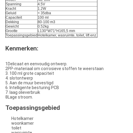
Spanning
4.5V
Kracht
1.2W
Geluid
< 35dba
Capaciteit
100 ml
Dekking
80-100 m3
Gewicht
0.52kg
Grootte
L130*W71*H165,5 mm
Toepassingsgebied
Hotelkamer, wasruimte, toilet, lift enz.
Kenmerken:
1Delicaat en eenvoudig ontwerp.
2PP-materiaal om corrosieve stoffen te weerstaan
3. 100 ml grote capaciteit
4. slotontwerp
5. Aan de muur bevestigd
6. Intelligente besturing PCB
7. laag olieverbruik
8Lage stroom.
Toepassingsgebied
Hotelkamer
woonkamer
toilet
wasruimte