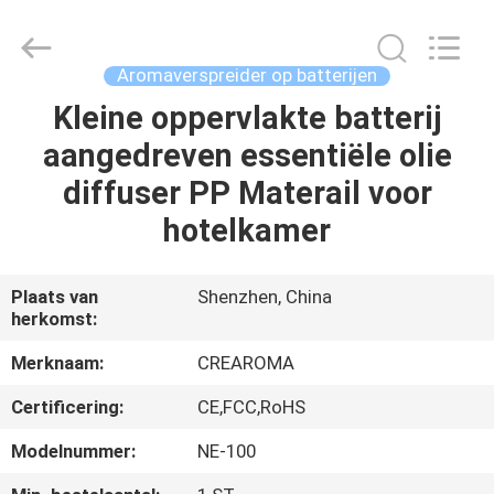
Water
Meter
Online
Market.
All
Aromaverspreider op batterijen
Rights
Reserved.
Kleine oppervlakte batterij
HUIS
Developed
by
ECER
aangedreven essentiële olie
PRODUCTEN
diffuser PP Materail voor
hotelkamer
VIDEOS
Plaats van
Shenzhen, China
herkomst:
VR-
SHOW
Merknaam:
CREAROMA
Certificering:
CE,FCC,RoHS
ONGEVEER
Modelnummer:
NE-100
ONS