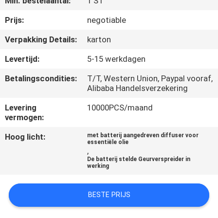
Min. bestelaantal:
1 ST
FABRIEKSREIS
Prijs:
negotiable
Verpakking Details:
karton
KWALITEITSCONTROLE
Levertijd:
5-15 werkdagen
Betalingscondities:
T/T, Western Union, Paypal vooraf,
CONTACTEER
Alibaba Handelsverzekering
ONS
Levering
10000PCS/maand
vermogen:
NIEUWS
Hoog licht:
met batterij aangedreven diffuser voor
essentiële olie
,
VERZOEK
De batterij stelde Geurverspreider in
werking
OM EEN
CITAAT
BESTE PRIJS