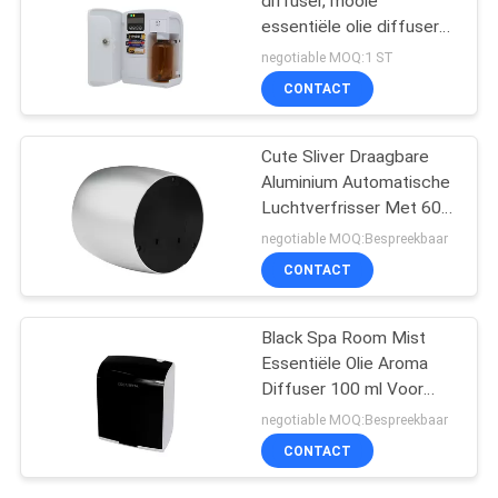
diffuser, mooie
essentiële olie diffuser
100 ml capaciteit
negotiable MOQ:1 ST
CONTACT
Cute Sliver Draagbare
Aluminium Automatische
Luchtverfrisser Met 60
ml Glasfles
negotiable MOQ:Bespreekbaar
CONTACT
Black Spa Room Mist
Essentiële Olie Aroma
Diffuser 100 ml Voor
Aroma Marketing
negotiable MOQ:Bespreekbaar
CONTACT