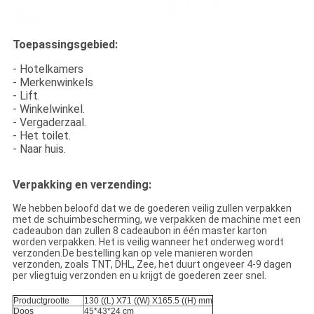
Toepassingsgebied:
- Hotelkamers
- Merkenwinkels
- Lift.
- Winkelwinkel.
- Vergaderzaal.
- Het toilet.
- Naar huis.
Verpakking en verzending:
We hebben beloofd dat we de goederen veilig zullen verpakken
met de schuimbescherming, we verpakken de machine met een
cadeaubon dan zullen 8 cadeaubon in één master karton
worden verpakken. Het is veilig wanneer het onderweg wordt
verzonden.De bestelling kan op vele manieren worden
verzonden, zoals TNT, DHL, Zee, het duurt ongeveer 4-9 dagen
per vliegtuig verzonden en u krijgt de goederen zeer snel.
Productgrootte
130 ((L) X71 ((W) X165.5 ((H) mm
Doos
45*43*24 cm