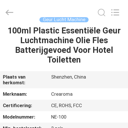
Water
Meter
Online
Market.
All
Geur Lucht Machine
Rights
Reserved.
100ml Plastic Essentiële Geur
HUIS
Developed
by
ECER
Luchtmachine Olie Fles
PRODUCTEN
Batterijgevoed Voor Hotel
Toiletten
VIDEOS
Plaats van
Shenzhen, China
herkomst:
VR-
SHOW
Merknaam:
Crearoma
Certificering:
CE, ROHS, FCC
ONGEVEER
Modelnummer:
NE-100
ONS