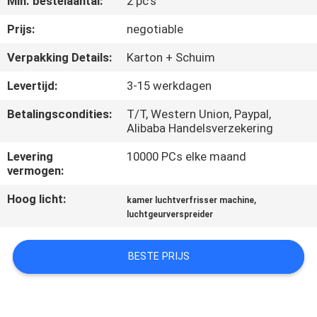
Min. bestelaantal:
2 pc's
FABRIEKSREIS
Prijs:
negotiable
Verpakking Details:
Karton + Schuim
KWALITEITSCONTROLE
Levertijd:
3-15 werkdagen
Betalingscondities:
T/T, Western Union, Paypal,
CONTACTEER
Alibaba Handelsverzekering
ONS
Levering
10000 PCs elke maand
vermogen:
NIEUWS
Hoog licht:
,
kamer luchtverfrisser machine
luchtgeurverspreider
VERZOEK
OM EEN
BESTE PRIJS
CITAAT