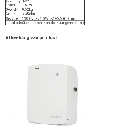
Spanning
4.5V
Kracht
1.57W
Gewicht
0.52kg
Geluid
< 35dba
Grootte
130 ((L) X71 ((W) X165.5 ((H) mm
Installatie
Stand alleen, aan de muur gemonteerd
Afbeelding van product: