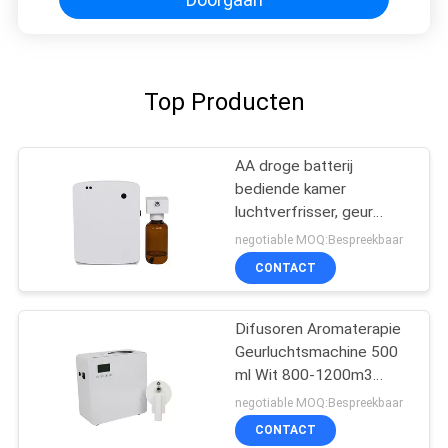
Top Producten
AA droge batterij
bediende kamer
luchtverfrisser, geur
diffuser machine voor
negotiable MOQ:Bespreekbaar
toilet
CONTACT
Difusoren Aromaterapie
Geurluchtsmachine 500
ml Wit 800-1200m3
Geurbedekking
negotiable MOQ:Bespreekbaar
CONTACT