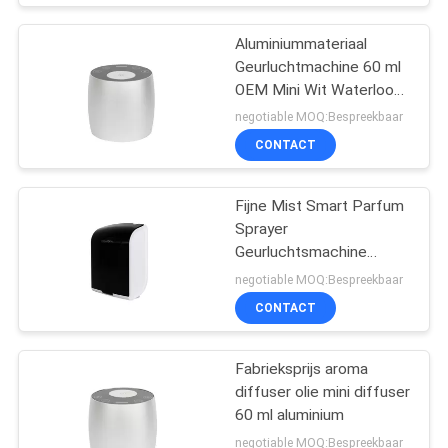
Aluminiummateriaal
Geurluchtmachine 60 ml
OEM Mini Wit Waterloos
Diffuser
negotiable MOQ:Bespreekbaar
CONTACT
Fijne Mist Smart Parfum
Sprayer
Geurluchtsmachine
Plastic Rohs Fcc
negotiable MOQ:Bespreekbaar
Goedkeuring Aroma
CONTACT
Fabrieksprijs aroma
diffuser olie mini diffuser
60 ml aluminium
negotiable MOQ:Bespreekbaar