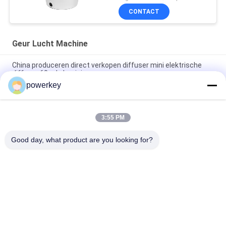
CONTACT
Geur Lucht Machine
China produceren direct verkopen diffuser mini elektrische
diffuser 60 ml aluminium
powerkey
Fabriek directe verkoopprijs aroma etherische olie mini
diffuser 60ml aluminium
3:55 PM
100 ml Premium Essentiële Olie Diffuser Machine
Aromatherapie Lucht Diffuser 1.57W
Good day, what product are you looking for?
populaire categorieën
Alle
De Machine Van De 
Geurverspreider 
Aromaverspreider
Machine
Etherische Olie 
Automatische 