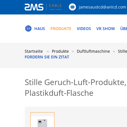
jamesauolcd@anlcd.com
HAUS
PRODUKTE
VIDEOS
VR SHOW
ÜB
Startseite
Produkte
Duftluftmaschine
Stil
FORDERN SIE EIN ZITAT
Stille Geruch-Luft-Produkte
Plastikduft-Flasche