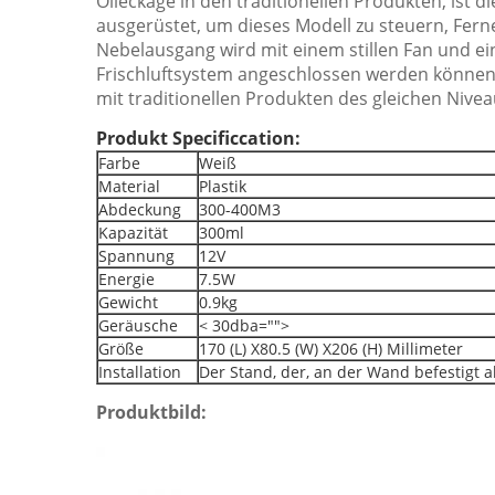
Ölleckage in den traditionellen Produkten, ist d
ausgerüstet, um dieses Modell zu steuern, Ferne
Nebelausgang wird mit einem stillen Fan und ei
Frischluftsystem angeschlossen werden können.
mit traditionellen Produkten des gleichen Nive
Produkt Specificcation:
Farbe
Weiß
Material
Plastik
Abdeckung
300-400M3
Kapazität
300ml
Spannung
12V
Energie
7.5W
Gewicht
0.9kg
Geräusche
< 30dba="">
Größe
170 (L) X80.5 (W) X206 (H) Millimeter
Installation
Der Stand, der, an der Wand befestigt al
Produktbild: