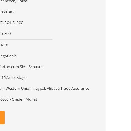
Shenzhen, China
Crearoma
CE, ROHS, FCC
Pro300
2 PCs
negotiable
Kartonieren Sie + Schaum
-15 Arbeitstage
T/T, Western Union, Paypal, Alibaba Trade Assurance
10000 PC jeden Monat