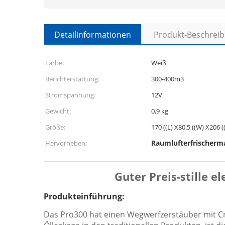
Detailinformationen
Produkt-Beschrei
Farbe:
Weiß
Berichterstattung:
300-400m3
Stromspannung:
12V
Gewicht:
0,9 kg
Größe:
170 ((L) X80.5 ((W) X206
Raumlufterfrischerm
Hervorheben:
Guter Preis-stille e
Produkteinführung:
Das Pro300 hat einen Wegwerfzerstäuber mit Cr