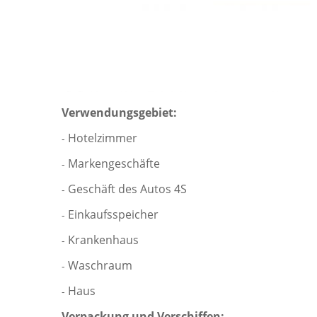
Verwendungsgebiet:
Hotelzimmer
-
Markengeschäfte
-
Geschäft des Autos 4S
-
Einkaufsspeicher
-
Krankenhaus
-
Waschraum
-
Haus
-
Verpackung und Verschiffen: