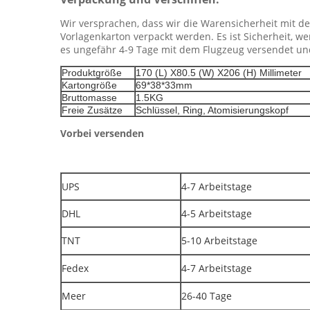
Wir versprachen, dass wir die Warensicherheit mit 
Vorlagenkarton verpackt werden. Es ist Sicherheit, 
es ungefähr 4-9 Tage mit dem Flugzeug versendet und
Produktgröße
170 (L) X80.5 (W) X206 (H) Millimeter
Kartongröße
69*38*33mm
Bruttomasse
1.5KG
Freie Zusätze
Schlüssel, Ring, Atomisierungskopf
Vorbei versenden
UPS
4-7 Arbeitstage
DHL
4-5 Arbeitstage
TNT
5-10 Arbeitstage
Fedex
4-7 Arbeitstage
Meer
26-40 Tage