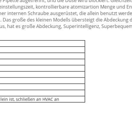
ie Pipette abgetrennt, und die Düse wird blockiert. Gleichzei
instellungszeit, kontrollierbare atomizartion Menge und En
ner internen Schraube ausgerüstet, die allein benutzt werde
 Das große des kleinen Modells übersteigt die Abdeckung d
aus, hat es große Abdeckung, Superintelligenz, Superbequem
lein ist, schließen an HVAC an