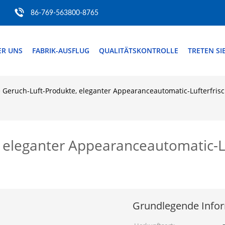
86-769-563800-8765
ER UNS
FABRIK-AUSFLUG
QUALITÄTSKONTROLLE
TRETEN SI
le Geruch-Luft-Produkte, eleganter Appearanceautomatic-Lufterfrisc
, eleganter Appearanceautomatic-Lu
Grundlegende Info