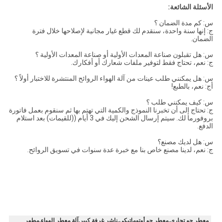
الأسئلة الشائعة:
س: كم مدة الضمان ؟
ج: إنها سنة واحدة، سنقدم لك قطع غيار مجانية لإصلاحها خلال فترة
الضمان.
س: هل تقبلون صناعة المعدات الأولية أو صناعة المعدات الأولية ؟
ج: نعم، تحتاج فقط لتوفير ملفات شعارك أو أفكارك.
س: هل يمكنني طلب عينات من آلة الهواء الروائح المنتشرة للاختبار أولاً ؟
أج: نعم، بالطبع!
س: كيف يمكنني طلب ؟
ج: تحتاج إلى أن تخبرنا النموذج والكمية التي تهتم بها ثم سنقوم بعمل فاتورة
بروفورما لك. سيتم إرسال الشحن إليك في 3 أيام ((للقيمات) بعد استلام
الدفع.
س: هل لديك مصنع؟
ج: نعم، لدينا مصنع خاص بنا مع خبرة عدة سنوات في تسويق الروائح.
معطر جو تجاري,معطر جو أوتوماتيكي,ناشر غرفة كبير,آلة معطر الهواء,مطهر