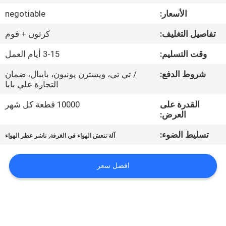
الأسعار:
negotiable
معلومات
تفاصيل التغليف:
كرتون + فوم
عنا
وقت التسليم:
3-15 أيام العمل
جولة
شروط الدفع:
/ تي تي، ويسترن يونيون، بايبال، ضمان
التجارة علي بابا
في
القدرة على
10000 قطعة كل شهر
المعمل
العرض:
تسليط الضوء:
,
آلة تنعش الهواء في الغرفة
ناشر عطر الهواء
مراقبة
الجودة
افضل سعر
اتصل
بنا