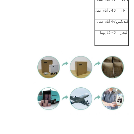
TNT
5-10 أيام عمل
فيديكس
4-7 أيام عمل
البحر
26-40 يوما