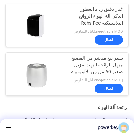
غبار دقيق رذاذ العطور
الذكي آلة الهواء الروائح
البلاستيكية Rohs Fcc
الموافقة الرائحة
negotiable MOQ:قابل للتفاوض
اتصال
سعر بيع مباشر من المصنع
مزيل الرائحة الزيت مزيل
صغير 60 مل من الألومنيوم
negotiable MOQ:قابل للتفاوض
اتصال
رائحة آلة الهواء
الصين تصنيع البيع المباشر موزع ميني موزع كهربائي 60ml الألومنيوم
powerkey
سعر بيع مباشر من المصنع الزيت الأساسي النكهة الموزع الصغير 60