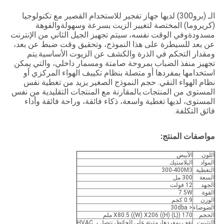
الـ (برو300) لديها جهاز تفجير للاستخدام القصير مع تكنولوجيا
(كريروما) المختصة لتغيير الزيت بسرعة وسهولةوالفوهة
مسدودةوفي الوقت نفسه، سيتم تجهيز الجيل الثاني من الإنترنت
عن بعد للسيطرة على هذا النموذج، وتحقيق وقت ضبط عن بعد،
ومقدار التحكم في الذرة والكشف عن الزيوت الأساسية.يتم
تجهيز منفذ الضباب بمروحة صامتة ومسمار داخلي، والتي يمكن
استخدامها بمفردها أو متصلة بنظام تكييف الهواء المركزي أو
نظام الهواء النقي. حجم النموذج الصغير يزيد من تغطية نفس
المستوى من المنتجات.بالمقارنة مع المنتجات التقليدية من نفس
المستوى، لديها تغطية واسعة، ذكاء فائقة، وراحة فائقة وأداء
فائق التكلفة.
مواصفات المنتج:
اللون
الأبيض
المواد
البلاستيك
التغطية
300-400M3
السعة
300 مل
الجهد
12 فولت
القوة
7.5W
الوزن
0.9 كجم
الضوضاء
< 30dba
الحجم
170 ((L) X80.5 ((W) X206 ((H) ملم
التثبيت
تقف بمفردها، مثبتة على الحائط، تتصل بـ HVAC