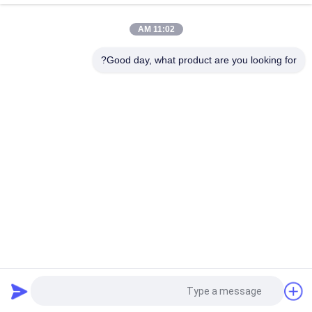
مل من الألومنيوم
11:02 AM
100 مل المعدات الممتازة للزيوت الأساسية الواسعة الواسعة الواسعة
الواسعة الواسعة الواسعة 1.57W
Good day, what product are you looking for?
فئات شعبية
جميع
آلة رائحة الناشر
ماكينة نشر الروائح
آلة الناشر الزيوت 
ناشر عطر أوتوماتيكي
الأساسية
ناشر رائحة التكييف
نظام توصيل الرائحة
ناشر رائحة مساحة 
الناشر رائحة البطارية
كبيرة
طلب اقتباس