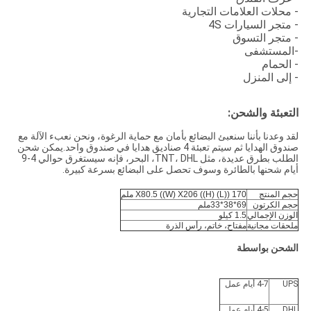
- محلات العلامات التجارية
- متجر السيارات 4S
- متجر التسوق
-المستشفى
- الحمام
- إلى المنزل
التعبئة والشحن:
لقد وعدنا بأننا سنعبئ البضائع بأمان مع حماية الرغوة، ونحن نعبء الآلة مع
صندوق الهدايا ثم سيتم تعبئة 4 صناديق هدايا في صندوق واحد.يمكن شحن
الطلب بطرق عديدة، مثل TNT، DHL، البحر، فإنه سيستغرق حوالي 4-9
أيام شحنها بالطائرة وسوف تحصل على البضائع بسرعة كبيرة.
حجم المنتج
170 ((L) X80.5 ((W) X206 ((H) ملم
حجم الكرتون
69*38*33ملم
الوزن الإجمالي
1.5 كيلو
ملحقات مجانية
مفتاح، خاتم، رأس الذرة
الشحن بواسطة
UPS
4-7 أيام عمل
DHL
4-5 أيام عمل