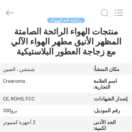
Meter
Online
Market.
All
Rights
رائحة آلة الهواء
Reserved.
Developed
منتجات الهواء الرائحة الصامتة
منزل،
by
ECER
المظهر الأنيق مطهر الهواء الآلي
بيت
مع زجاجة العطور البلاستيكية
منتجات
مكان المنشأ:
شنتشن ، الصين
أشرطة
اسم العلامة
Crearoma
فيديو
التجارية:
إصدار الشهادات:
CE, ROHS, FCC
عرض
رقم الموديل:
برو300
الواقع
الحد الأدنى
2 أجهزة كمبيوتر
الافتراضي
لكمية: