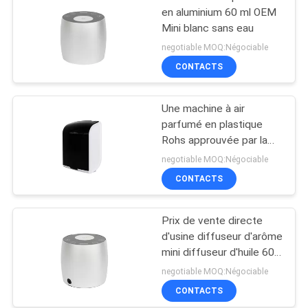
en aluminium 60 ml OEM
Mini blanc sans eau
negotiable MOQ:Négociable
CONTACTS
Une machine à air
parfumé en plastique
Rohs approuvée par la
Fcc
negotiable MOQ:Négociable
CONTACTS
Prix de vente directe
d'usine diffuseur d'arôme
mini diffuseur d'huile 60
ml aluminium
negotiable MOQ:Négociable
CONTACTS