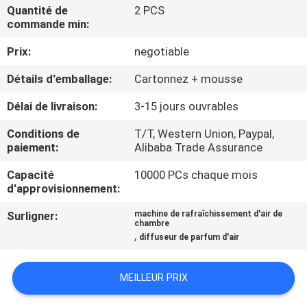
DE
Quantité de
2 PCS
commande min:
NOUS
Prix:
negotiable
VISITE
Détails d'emballage:
Cartonnez + mousse
D'USINE
Délai de livraison:
3-15 jours ouvrables
Conditions de
T/T, Western Union, Paypal,
CONTRÔLE
paiement:
Alibaba Trade Assurance
DE
Capacité
10000 PCs chaque mois
QUALITÉ
d'approvisionnement:
Surligner:
machine de rafraîchissement d'air de
chambre
CONTACTEZ-
,
diffuseur de parfum d'air
NOUS
MEILLEUR PRIX
NOUVELLES