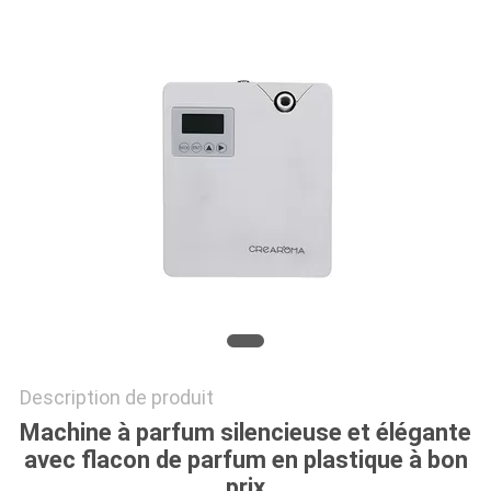
DEMANDEZ
UNE
CITATION
PLAN
DU
SITE
POLITIQUE
DE
Description de produit
CONFIDENTIALITÉ
Machine à parfum silencieuse et élégante
avec flacon de parfum en plastique à bon
prix