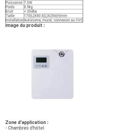
Puissance
7.5W
Poids
0.9kg
Bruit
< 30dba
Taille
170(L)X80.5(L)X206(H)mm
Installation
Autonome, mural, connexion au CVC
Image du produit :
Zone d'application :
- Chambres d'hôtel