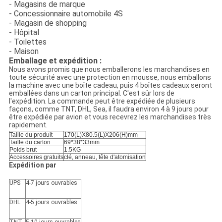
- Magasins de marque
- Concessionnaire automobile 4S
- Magasin de shopping
- Hôpital
- Toilettes
- Maison
Emballage et expédition :
Nous avons promis que nous emballerons les marchandises en
toute sécurité avec une protection en mousse, nous emballons
la machine avec une boîte cadeau, puis 4 boîtes cadeaux seront
emballées dans un carton principal. C'est sûr lors de
l'expédition. La commande peut être expédiée de plusieurs
façons, comme TNT, DHL, Sea, il faudra environ 4 à 9 jours pour
être expédiée par avion et vous recevrez les marchandises très
rapidement.
Taille du produit
170(L)X80.5(L)X206(H)mm
Taille du carton
69*38*33mm
Poids brut
1.5KG
Accessoires gratuits
clé, anneau, tête d'atomisation
Expédition par
UPS
4-7 jours ouvrables
DHL
4-5 jours ouvrables
TNT
5-10 jours ouvrables