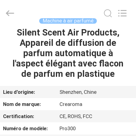
Water
Meter
Online
Market.
All
Machine à air parfumé
Rights
Reserved.
Silent Scent Air Products,
MAISON
Developed
by
ECER
Appareil de diffusion de
PRODUITS
parfum automatique à
l'aspect élégant avec flacon
VIDÉOS
de parfum en plastique
VR
Lieu d'origine:
Shenzhen, Chine
SHOW
Nom de marque:
Crearoma
Certification:
CE, ROHS, FCC
AU
SUJET
Numéro de modèle:
Pro300