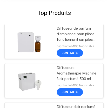
Top Produits
Diffuseur de parfum
d'ambiance pour pièce
fonctionnant sur piles
AA, diffuseur de parfum
negotiable MOQ:Négociable
pour toilettes
CONTACTS
Diffuseurs
Aromathérapie Machine
à air parfumé 500 ml
Blanc 800-1200m3
negotiable MOQ:Négociable
Couverture de l'odeur
CONTACTS
Diffuseur d'air parfumé