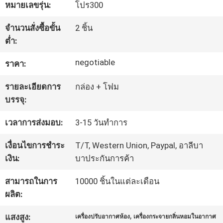
เกี่ยว
หมายเลขรุ่น:
โปร300
กับ
จำนวนสั่งซื้อขั้น
2 ชิ้น
ต่ำ:
เรา
negotiable
ราคา:
ทัวร์
รายละเอียดการ
กล่อง + โฟม
บรรจุ:
โรงงาน
เวลาการส่งมอบ:
3-15 วันทำการ
ควบคุม
เงื่อนไขการชำระ
T/T, Western Union, Paypal, อาลีบา
เงิน:
บาประกันการค้า
คุณภาพ
สามารถในการ
10000 ชิ้นในแต่ละเดือน
ผลิต:
ติดต่อ
,
แสงสูง:
เครื่องปรับอากาศห้อง
เครื่องกระจายกลิ่นหอมในอากาศ