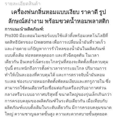
รายละเอียดสินค้า
นโยบาย
เครื่องพ่นกลิ่นหอมแบบเงียบ ราคาดี รูป
ลักษณ์สง่างาม พร้อมขวดน้ำหอมพลาสติก
ความ
การแนะนำผลิตภัณฑ์:
เป็น
Pro300 มีอะตอมไมเซอร์แบบใช้แล้วทิ้งพร้อมเทคโนโลยีที่
จดสิทธิบัตรของ Crearoma เพื่อการเปลี่ยนน้ำมันที่รวดเร็ว
ส่วน
และง่ายดาย แก้ปัญหาการรั่วไหลของน้ำมันในผลิตภัณฑ์
แบบดั้งเดิม ท่อหยดหลุดออก และหัวฉีดอุดตัน ในเวลา
ตัว
เดียวกัน อินเทอร์เน็ตระยะไกลรุ่นที่สองจะติดตั้งเพื่อควบคุม
รุ่นนี้ ตระหนักถึงการตั้งค่าเวลาจากระยะไกล ปริมาณการ
ทำให้เป็นละอองที่ควบคุมได้ และการตรวจจับน้ำมันหอม
ระเหย ช่องระบายหมอกติดตั้งพัดลมเงียบและสกรูภายใน ซึ่ง
สามารถใช้คนเดียวหรือเชื่อมต่อกับเครื่องปรับอากาศส่วน
กลางหรือระบบอากาศบริสุทธิ์ ขนาดใหญ่ของรุ่นเล็กเกินกว่า
การครอบคลุมของผลิตภัณฑ์ในระดับเดียวกัน เมื่อเทียบกับ
ผลิตภัณฑ์แบบดั้งเดิมในระดับเดียวกัน มีการครอบคลุมขนาด
ใหญ่ ความชาญฉลาดขั้นสูง ความสะดวกสบายขั้นสุดยอด