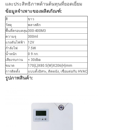
และประสิทธิภาพด้านต้นทุนที่ยอดเยี่ยม
ข้อมูลจำเพาะของผลิตภัณฑ์:
สี
ขาว
วัสดุ
พลาสติก
พื้นที่ครอบคลุม
300-400M3
ความจุ
300ml
แรงดันไฟฟ้า
12V
กำลังไฟ
7.5W
น้ำหนัก
0.9 กก.
เสียงรบกวน
< 30dba
ขนาด
170(L)X80.5(W)X206(H)mm
การติดตั้ง
แบบตั้งอิสระ, ติดผนัง, เชื่อมต่อกับ HVAC
รูปภาพสินค้า: