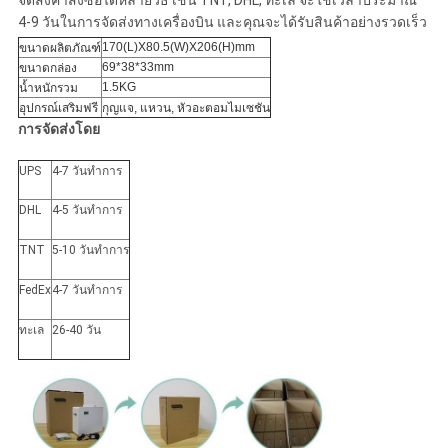
4-9 วันในการจัดส่งทางเครื่องบิน และคุณจะได้รับสินค้าอย่างรวดเร็ว
170(L)X80.5(W)X206(H)mm
ขนาดผลิตภัณฑ์
69*38*33mm
ขนาดกล่อง
1.5KG
น้ำหนักรวม
อุปกรณ์เสริมฟรี
กุญแจ, แหวน, หัวอะตอมไมเซชัน
การจัดส่งโดย
UPS
4-7 วันทำการ
DHL
4-5 วันทำการ
TNT
5-10 วันทำการ
FedEx
4-7 วันทำการ
ทะเล
26-40 วัน