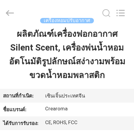
2026
China
Water
Meter
Online
เครื่องหอมปรับอากาศ
Market.
All
Rights
ผลิตภัณฑ์เครื่องฟอกอากาศ
บ้าน
Reserved.
Developed
by
ECER
Silent Scent, เครื่องพ่นน้ำหอม
ผลิตภัณฑ์
อัตโนมัติรูปลักษณ์สง่างามพร้อม
ขวดน้ำหอมพลาสติก
วิดีโอ
สถานที่กำเนิด:
เซินเจิ้นประเทศจีน
แสดง
Crearoma
ชื่อแบรนด์:
VR
CE, ROHS, FCC
ได้รับการรับรอง: