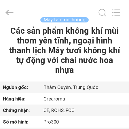
2026
China
Water
Meter
Online
Máy tạo mùi hương
Market.
All
Các sản phẩm không khí mùi
TRANG
Rights
Reserved.
Developed
thơm yên tĩnh, ngoại hình
CHỦ
by
ECER
thanh lịch Máy tươi không khí
CÁC
tự động với chai nước hoa
SẢN
nhựa
PHẨM
Nguồn gốc:
Thâm Quyến, Trung Quốc
VIDEO
Hàng hiệu:
Crearoma
Chứng nhận:
CE, ROHS, FCC
HƯỚNG
Số mô hình:
Pro300
DẪN