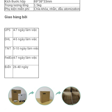
Kích thước hộp
69*38*33mm
Trọng lượng tổng
1.5kg
Phụ kiện miễn phí
Chìa khóa, nhẫn, đầu atomization
Giao hàng bởi
UPS
4-7 ngày làm việc
DHL
4-5 ngày làm việc
TNT
5-10 ngày làm việc
FedEx
4-7 ngày làm việc
Biển
26-40 ngày