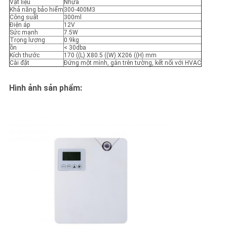
Vật liệu
Nhựa
Khả năng bảo hiểm
300-400M3
Công suất
300ml
Điện áp
12V
Sức mạnh
7.5W
Trọng lượng
0.9kg
ồn
< 30dba
Kích thước
170 ((L) X80.5 ((W) X206 ((H) mm
Cài đặt
Đứng một mình, gắn trên tường, kết nối với HVAC
Hình ảnh sản phẩm: