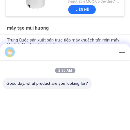
nhôm
negotiable MOQ:Có thể thương lượng
LIÊN HỆ
máy tạo mùi hương
Trung Quốc sản xuất bán trực tiếp máy khuếch tán mini máy
khuếch tán điện 60ml nhôm
Giá bán trực tiếp của nhà máy hương thơm tinh dầu mini
diffuser 60ml nhôm
2:30 AM
Máy pha trộn dầu thiết yếu cao cấp 100Ml Máy pha trộn không
khí aromatherapy 1.57W
Good day, what product are you looking for?
Danh mục phổ biến
Tất cả
các
Máy Khuếch Tán 
Máy Khuếch Tán Mùi 
Hương Thơm
Hương
Máy Khuếch Tán 
Máy Khuếch Tán 