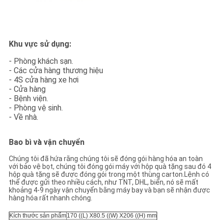
Khu vực sử dụng:
- Phòng khách sạn.
- Các cửa hàng thương hiệu
- 4S cửa hàng xe hơi
- Cửa hàng
- Bệnh viện.
- Phòng vệ sinh.
- Về nhà.
Bao bì và vận chuyển
Chúng tôi đã hứa rằng chúng tôi sẽ đóng gói hàng hóa an toàn
với bảo vệ bọt, chúng tôi đóng gói máy với hộp quà tặng sau đó 4
hộp quà tặng sẽ được đóng gói trong một thùng carton.Lệnh có
thể được gửi theo nhiều cách, như TNT, DHL, biển, nó sẽ mất
khoảng 4-9 ngày vận chuyển bằng máy bay và bạn sẽ nhận được
hàng hóa rất nhanh chóng.
Kích thước sản phẩm
170 ((L) X80.5 ((W) X206 ((H) mm