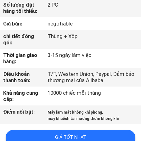
VR
Số lượng đặt
2 PC
hàng tối thiểu:
Giá bán:
negotiable
VỀ
CHÚNG
chi tiết đóng
Thùng + Xốp
gói:
TÔI
Thời gian giao
3-15 ngày làm việc
hàng:
THAM
Điều khoản
T/T, Western Union, Paypal, Đảm bảo
QUAN
thanh toán:
thương mại của Alibaba
NHÀ
Khả năng cung
10000 chiếc mỗi tháng
MÁY
cấp:
Điểm nổi bật:
,
Máy làm mát không khí phòng
KIỂM
máy khuếch tán hương thơm không khí
SOÁT
GIÁ TỐT NHẤT