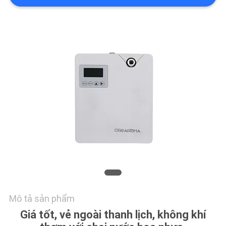
CHẤT
LƯỢNG
LIÊN
HỆ
CHÚNG
TÔI
TIN
TỨC
YÊU
CẦU
Mô tả sản phẩm
Giá tốt, vẻ ngoài thanh lịch, không khí
BÁO