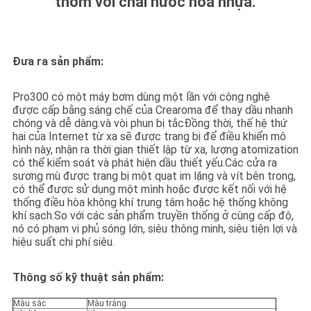
thơm với chai nước hoa nhựa.
GIÁ
SƠ
Đưa ra sản phẩm:
ĐỒ
Pro300 có một máy bơm dùng một lần với công nghệ
TRANG
được cấp bằng sáng chế của Crearoma để thay dầu nhanh
WEB
chóng và dễ dàng.và vòi phun bị tắcĐồng thời, thế hệ thứ
hai của Internet từ xa sẽ được trang bị để điều khiển mô
hình này, nhận ra thời gian thiết lập từ xa, lượng atomization
có thể kiểm soát và phát hiện dầu thiết yếu.Các cửa ra
CHÍNH
sương mù được trang bị một quạt im lặng và vít bên trong,
có thể được sử dụng một mình hoặc được kết nối với hệ
SÁCH
thống điều hòa không khí trung tâm hoặc hệ thống không
BẢO
khí sạch.So với các sản phẩm truyền thống ở cùng cấp độ,
nó có phạm vi phủ sóng lớn, siêu thông minh, siêu tiện lợi và
MẬT
hiệu suất chi phí siêu.
Thông số kỹ thuật sản phẩm:
Màu sắc
Màu trắng