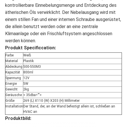
kontrollierbare Einnebelungsmenge und Entdeckung des
ätherischen Öls verwirklicht. Der Nebelausgang wird mit
einem stillen Fan und einer internen Schraube ausgerüstet,
die allein benutzt werden oder an eine zentrale
Klimaanlage oder ein Frischluftsystem angeschlossen
werden können.
Produkt Specificcation:
Farbe
Weiß
Material
Plastik
Abdeckung
500-550M3
Kapazität
800ml
Spannung
12V
Energie
5W
Gewicht
2kg
Geräusche
< 35dba="">
Größe
269 (L) X110 (W) X203 (H) Millimeter
Installation
Der Stand, der, an der Wand befestigt allein ist, schließen an
HVAC an
Produktbild: