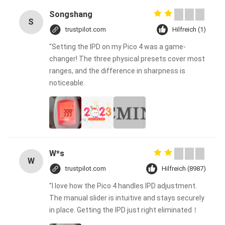
Songshang
S
trustpilot.com
Hilfreich (1)
"Setting the IPD on my Pico 4 was a game-
changer! The three physical presets cover most
ranges, and the difference in sharpness is
noticeable.
W*s
W
trustpilot.com
Hilfreich (8987)
"I love how the Pico 4 handles IPD adjustment.
The manual slider is intuitive and stays securely
in place. Getting the IPD just right eliminated！