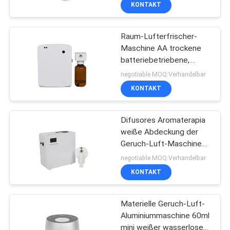
Aroma
KONTAKT
Raum-Lufterfrischer-
Maschine AA trockene
batteriebetriebene,
Geruch-Diffusor-
negotiable MOQ:Verhandelbar
Maschine für Toilette
KONTAKT
Difusores Aromaterapia
weiße Abdeckung der
Geruch-Luft-Maschinen-
500ml des Geruch-800-
negotiable MOQ:Verhandelbar
1200m3
KONTAKT
Materielle Geruch-Luft-
Aluminiummaschine 60ml
mini weißer wasserloser