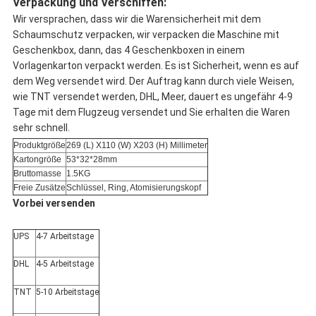
Verpackung und Verschiffen:
Wir versprachen, dass wir die Warensicherheit mit dem
Schaumschutz verpacken, wir verpacken die Maschine mit
Geschenkbox, dann, das 4 Geschenkboxen in einem
Vorlagenkarton verpackt werden. Es ist Sicherheit, wenn es auf
dem Weg versendet wird. Der Auftrag kann durch viele Weisen,
wie TNT versendet werden, DHL, Meer, dauert es ungefähr 4-9
Tage mit dem Flugzeug versendet und Sie erhalten die Waren
sehr schnell.
Produktgröße
269 (L) X110 (W) X203 (H) Millimeter
Kartongröße
53*32*28mm
Bruttomasse
1.5KG
Freie Zusätze
Schlüssel, Ring, Atomisierungskopf
Vorbei versenden
UPS
4-7 Arbeitstage
DHL
4-5 Arbeitstage
TNT
5-10 Arbeitstage