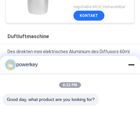
Diffusor Soems
negotiable MOQ:Verhandelbar
KONTAKT
Duftluftmaschine
Des direkten mini elektrisches Aluminium des Diffusors 60ml
Verkaufsdiffusors China-Fertigung
powerkey
Verkaufspreisaromaätherischen öls der Fabrik Minialuminium
des diffusors 60ml des direkten
8:22 PM
erstklassiger Diffusor-Maschinen-Aromatherapie-
Good day, what product are you looking for?
Luftverteiler 1.57W des ätherischen Öls 100Ml
Beliebte Kategorien
Alle