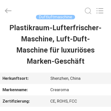
Water
Meter
Online
Market.
Duftluftmaschine
All
Rights
Plastikraum-Lufterfrischer-
HAUS
Reserved.
Developed
Maschine, Luft-Duft-
by
ECER
PRODUKTE
Maschine für luxuriöses
Marken-Geschäft
VIDEOS
Herkunftsort:
Shenzhen, China
VR
Markenname:
Crearoma
SHOW
Zertifizierung:
CE, ROHS, FCC