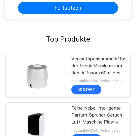
Fortsetzen
Top Produkte
Verkaufspreisaromadiffusoröl
der Fabrik Minialuminium
des diffusors 60ml des
direkten
negotiable MOQ:Verhandelbar
KONTAKT
Feine Nebel intelligente
Parfum-Sprüher-Geruch-
Luft-Maschine Plastik-
Rohs FCC-Zustimmungs-
negotiable MOQ:Verhandelbar