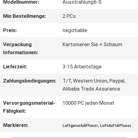
ÜBER
Modellnummer:
Ausstrahlung6-S
UNS
Min Bestellmenge:
2 PCs
Preis:
negotiable
FABRIK-
Verpackung
Kartonieren Sie + Schaum
AUSFLUG
Informationen:
Lieferzeit:
3-15 Arbeitstage
QUALITÄTSKONTROLLE
Zahlungsbedingungen:
T/T, Western Union, Paypal,
Alibaba Trade Assurance
TRETEN
Versorgungsmaterial-
10000 PC jeden Monat
Fähigkeit:
SIE
MIT
Markieren:
,
Luftgeruchdiffusor
Luftduftdiffusor