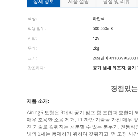
상세 정보
제품 설명
평점 및 리뷰
색상:
하얀색
적용 범위:
500-550m3
전압:
12V
무게:
2kg
크기:
269(길이)X110(W)X203(
공기 냄새 유포자
공기
강조하다:
,
경험있는
제품 소개:
Airing6 모형은 3개의 공기 펌프 힘 조합과 호환
매우 조용한 소음 제거, 11 까만 기술을 가진 매우 
진 기술로 갖춰지는 처분할 수 있는 분무기. 전통적
넷의 2세는 통제하기 위하여 갖춰지고, 먼 조정 시간