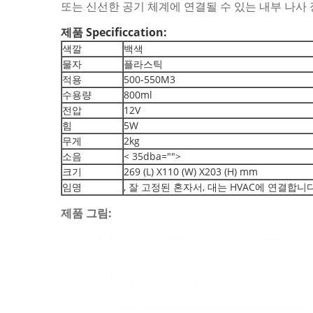
또는 신선한 공기 체계에 연결될 수 있는 내부 나사 
제품 Specificcation:
색깔
백색
물자
플라스틱
적용
500-550M3
수용량
800ml
전압
12V
힘
5W
무게
2kg
소음
< 35dba="">
크기
269 (L) X110 (W) X203 (H) mm
임명
, 잘 고정된 혼자서, 대는 HVAC에 연결합니
제품 그림: