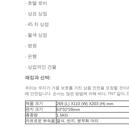
호텔 로비
-
상표 상점
-
4S 차 상점
-
물색 상점
-
병원
-
은행
-
상업적인 건물
-
패킹과 선박:
우리는 우리가 거품 보호를 가진 상품 안전을 포장할 것이라
때 안전입니다. 순서는 많은 방법에 의해 바다, TNT 같이,
제품 크기
269 (L) X110 (W) X203 (H) mm
판지 크기
53*32*28mm
총중량
1.5KG
자유로운 부속품
열쇠, 반지, 분무화 머리