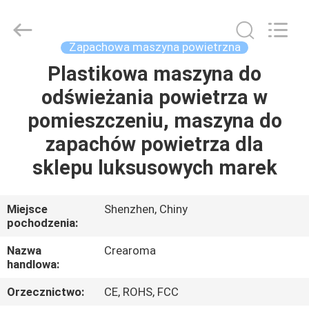
Water
Meter
Online
Market.
All
Zapachowa maszyna powietrzna
Rights
Reserved.
Developed
Plastikowa maszyna do
DOM
by
ECER
odświeżania powietrza w
PRODUKTY
pomieszczeniu, maszyna do
zapachów powietrza dla
FILMY
sklepu luksusowych marek
POKAZ
Miejsce
Shenzhen, Chiny
pochodzenia:
VR
Nazwa
Crearoma
handlowa:
O
NAS
Orzecznictwo:
CE, ROHS, FCC