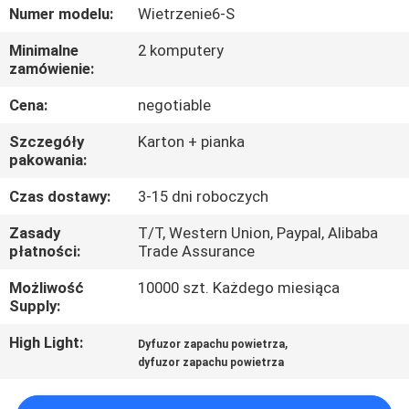
Numer modelu:
Wietrzenie6-S
WYCIECZKA
Minimalne
2 komputery
PO
zamówienie:
FABRYCE
Cena:
negotiable
Szczegóły
Karton + pianka
KONTROLA
pakowania:
JAKOŚCI
Czas dostawy:
3-15 dni roboczych
Zasady
T/T, Western Union, Paypal, Alibaba
SKONTAKTUJ
płatności:
Trade Assurance
SIĘ
Możliwość
10000 szt. Każdego miesiąca
Supply:
Z
NAMI
High Light:
,
Dyfuzor zapachu powietrza
dyfuzor zapachu powietrza
AKTUALNOŚCI