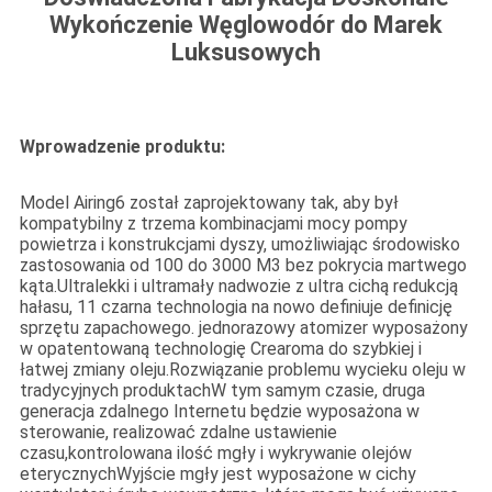
Wykończenie Węglowodór do Marek
Luksusowych
Wprowadzenie produktu:
Model Airing6 został zaprojektowany tak, aby był
kompatybilny z trzema kombinacjami mocy pompy
powietrza i konstrukcjami dyszy, umożliwiając środowisko
zastosowania od 100 do 3000 M3 bez pokrycia martwego
kąta.Ultralekki i ultramały nadwozie z ultra cichą redukcją
hałasu, 11 czarna technologia na nowo definiuje definicję
sprzętu zapachowego. jednorazowy atomizer wyposażony
w opatentowaną technologię Crearoma do szybkiej i
łatwej zmiany oleju.Rozwiązanie problemu wycieku oleju w
tradycyjnych produktachW tym samym czasie, druga
generacja zdalnego Internetu będzie wyposażona w
sterowanie, realizować zdalne ustawienie
czasu,kontrolowana ilość mgły i wykrywanie olejów
eterycznychWyjście mgły jest wyposażone w cichy