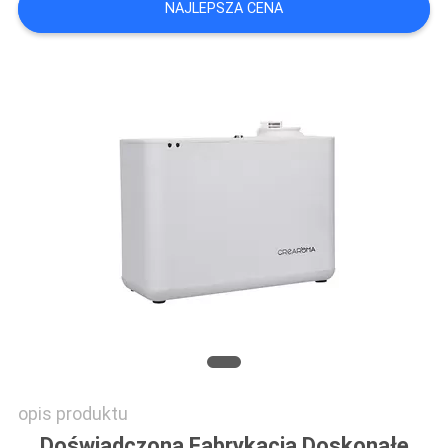
NAJLEPSZA CENA
POPROSIĆ
O
WYCENĘ
SITEMAP
POLITYKA
PRYWATNOŚCI
opis produktu
Doświadczona Fabrykacja Doskonałe