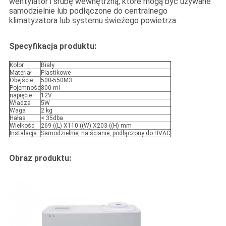
wentylator i śrubę wewnętrzną, które mogą być używane
samodzielnie lub podłączone do centralnego
klimatyzatora lub systemu świeżego powietrza.
Specyfikacja produktu:
Kolor
Biały
Materiał
Plastikowe
Obejście
500-550M3
Pojemność
800 ml
napięcie
12V
Władza
5W
Waga
2 kg
Hałas
< 35dba
Wielkość
269 ((L) X110 ((W) X203 ((H) mm
Instalacja
Samodzielnie, na ścianie, podłączony do HVAC
Obraz produktu: