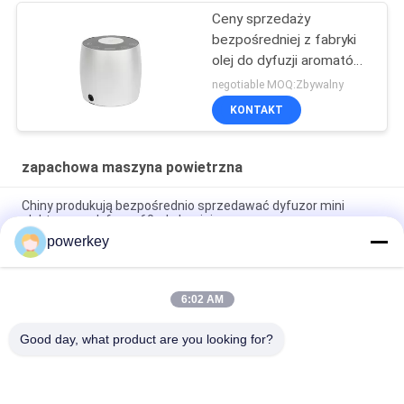
Ceny sprzedaży
bezpośredniej z fabryki
olej do dyfuzji aromatów
mini dyfuzor 60 ml
negotiable MOQ:Zbywalny
aluminium
KONTAKT
zapachowa maszyna powietrzna
Chiny produkują bezpośrednio sprzedawać dyfuzor mini
elektryczny dyfuzor 60ml aluminium
powerkey
Ceny sprzedaży bezpośredniej z fabryki olej eteryczny
aromatyczny mini dyfuzor 60 ml aluminium
6:02 AM
Maszyna do dyfuzji 100 ml olejów eterycznych Premium
Aromaterapia Dyfuzor powietrza 1,57W
Good day, what product are you looking for?
popularne kategorie
Wszystko