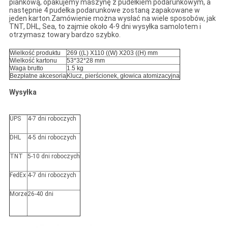
piankową, opakujemy maszynę z pudełkiem podarunkowym, a
następnie 4 pudełka podarunkowe zostaną zapakowane w
jeden karton.Zamówienie można wysłać na wiele sposobów, jak
TNT, DHL, Sea, to zajmie około 4-9 dni wysyłka samolotem i
otrzymasz towary bardzo szybko.
Wielkość produktu
269 ((L) X110 ((W) X203 ((H) mm
Wielkość kartonu
53*32*28 mm
Waga brutto
1.5 kg
Bezpłatne akcesoria
Klucz, pierścionek, głowica atomizacyjna
Wysyłka
UPS
4-7 dni roboczych
DHL
4-5 dni roboczych
TNT
5-10 dni roboczych
FedEx
4-7 dni roboczych
Morze
26-40 dni