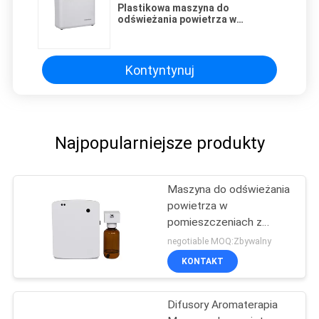
Plastikowa maszyna do
odświeżania powietrza w
pomieszczeniu, maszyna do
zapachów powietrza dla sklepu
luksusowych marek
Kontyntynuj
Najpopularniejsze produkty
Maszyna do odświeżania
powietrza w
pomieszczeniach z
baterią AA, maszyna do
negotiable MOQ:Zbywalny
dyfuzji zapachów do
KONTAKT
toalety
Difusory Aromaterapia