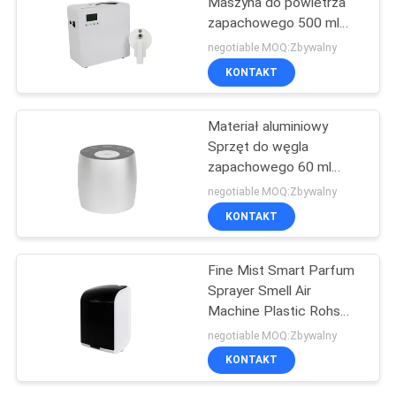
Maszyna do powietrza
zapachowego 500 ml
Biały 800-1200m3
negotiable MOQ:Zbywalny
Pochłanianie zapachami
KONTAKT
Materiał aluminiowy
Sprzęt do węgla
zapachowego 60 ml
OEM Mini Biały Diffuser
negotiable MOQ:Zbywalny
Bezwodny
KONTAKT
Fine Mist Smart Parfum
Sprayer Smell Air
Machine Plastic Rohs
Fcc Approval Aroma
negotiable MOQ:Zbywalny
KONTAKT