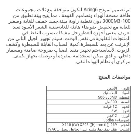
تم تصميم نموذج Airing6 لتكون متوافقة مع ثلاث مجموعات
طاقة مضخة الهواء وتصاميم الفوهة ، مما يتيح بيئة تطبيق من
100-3000M3 دون تغطية زاوية ميتة.جسد خفيف للغاية وصغير
للغاية مع تخفيض ضوضاء هادئة للغايةتقنية الشعر الأسود تعيد
تعريف معنى أجهزة العطورحل مشكلة تسرب النفط في
المنتجات التقليديةفي نفس الوقت، سيتم تجهيز الجيل الثاني من
الإنترنت عن بعد للسيطرة،كمية الضباب القابلة للسيطرة وكشف
الزيوت الأساسيةيتم تجهيز منفذ الضباب بمروحة صامتة ومسمار
داخلي، والذي يمكن استخدامه بمفرده أو توصيله بجهاز تكييف
مركزي أو نظام الهواء النقي.
مواصفات المنتج:
اللون
الأبيض
المواد
البلاستيك
التغطية
500-550M3
السعة
800 مل
الجهد
12 فولت
القوة
5W
الوزن
2 كجم
الضوضاء
< 35dba
الحجم
269 ((L) X110 ((W) X203 ((H) mm
التثبيت
تقف بمفردها، مثبتة على الحائط، تتصل بـ HVAC