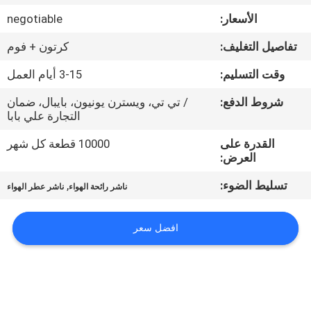
الأسعار:
negotiable
معلومات
تفاصيل التغليف:
كرتون + فوم
عنا
وقت التسليم:
3-15 أيام العمل
جولة
شروط الدفع:
/ تي تي، ويسترن يونيون، بايبال، ضمان
التجارة علي بابا
في
القدرة على
10000 قطعة كل شهر
المعمل
العرض:
تسليط الضوء:
,
ناشر رائحة الهواء
ناشر عطر الهواء
مراقبة
الجودة
افضل سعر
اتصل
بنا