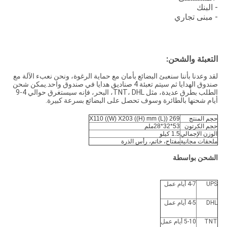
- البنك
- مبنى تجاري
التعبئة والشحن:
لقد وعدنا بأننا سنعبئ البضائع بأمان مع حماية الرغوة، ونحن نعبء الآلة مع
صندوق الهدايا ثم سيتم تعبئة 4 صناديق هدايا في صندوق واحد.يمكن شحن
الطلب بطرق عديدة، مثل TNT، DHL، البحر، فإنه سيستغرق حوالي 4-9
أيام شحنها بالطائرة وسوف تحصل على البضائع بسرعة كبيرة.
حجم المنتج
269 ((L) X110 ((W) X203 ((H) mm
حجم الكرتون
53*32*28ملم
الوزن الإجمالي
1.5 كيلو
ملحقات مجانية
مفتاح، خاتم، رأس الذرة
الشحن بواسطة
UPS
4-7 أيام عمل
DHL
4-5 أيام عمل
TNT
5-10 أيام عمل