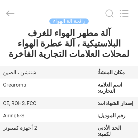
Meter
Online
Market.
All
Rights
رائحة آلة الهواء
Reserved.
Developed
آلة مطهر الهواء للغرف
منزل،
by
ECER
البلاستيكية ، آلة عطرة الهواء
بيت
لمحلات العلامات التجارية الفاخرة
منتجات
مكان المنشأ:
شنتشن ، الصين
أشرطة
اسم العلامة
Crearoma
فيديو
التجارية:
إصدار الشهادات:
CE, ROHS, FCC
عرض
رقم الموديل:
Airing6-S
الواقع
الحد الأدنى
2 أجهزة كمبيوتر
الافتراضي
لكمية: