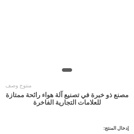
أخبار
اطلب
اقتباس
خريطة
الموقع
سياسة
منتوج وصف
الخصوصية
مصنع ذو خبرة في تصنيع آلة هواء رائحة ممتازة
للعلامات التجارية الفاخرة
إدخال المنتج: