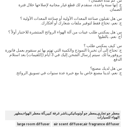
س: كم مدة الضمان ؟
ج: إنها سنة واحدة، سنقدم لك قطع غيار مجانية لإصلاحها خلال فترة
الضمان.
س: هل تقبلون صناعة المعدات الأولية أو صناعة المعدات الأولية ؟
ج: نعم، تحتاج فقط لتوفير ملفات شعارك أو أفكارك.
س: هل يمكنني طلب عينات من آلة الهواء الروائح المنتشرة للاختبار أولاً ؟
أج: نعم، بالطبع!
س: كيف يمكنني طلب ؟
ج: تحتاج إلى أن تخبرنا النموذج والكمية التي تهتم بها ثم سنقوم بعمل فاتورة
بروفورما لك. سيتم إرسال الشحن إليك في 3 أيام ((للقيمات) بعد استلام
الدفع.
س: هل لديك مصنع؟
ج: نعم، لدينا مصنع خاص بنا مع خبرة عدة سنوات في تسويق الروائح.
معطر جو تجاري,معطر جو أوتوماتيكي,ناشر غرفة كبير,آلة معطر الهواء,مطهر
الهواء للسيارات
large room diffuser
air scent diffuser,air fragrance diffuser