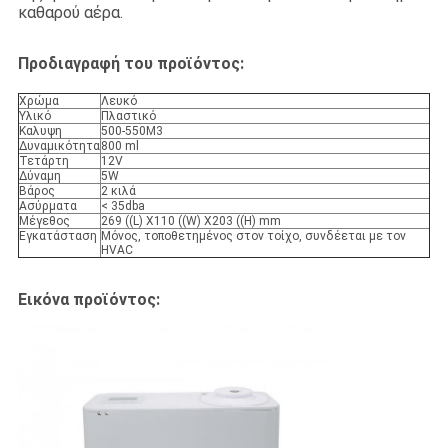
καθαρού αέρα.
Προδιαγραφή του προϊόντος:
Χρώμα
Λευκό
Υλικό
Πλαστικό
Καλυψη
500-550M3
Δυναμικότητα
800 ml
Τετάρτη
12V
Δύναμη
5W
Βάρος
2 κιλά
Ασύρματα
< 35dba
Μέγεθος
269 ((L) X110 ((W) X203 ((H) mm
Εγκατάσταση
Μόνoς, τοποθετημένος στον τοίχο, συνδέεται με τον
HVAC
Εικόνα προϊόντος: