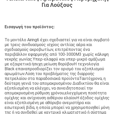
Για Λούξους
Εισαγωγή του προϊόντος:
Το μοντέλο Airing6 έχει σχεδιαστεί για να είναι συμβατό
με τρεις συνδυασμούς ισχύος αντλίας αέρα και
σχεδιασμούς ακροβωτίων, επιτρέποντας ένα
περιβάλλον εφαρμογής από 100-3000M3 χωρίς κάλυψη
νεκρής γωνίας.Υπερ-ελαφρύ και υπερ-μικρό αμάξωμα
με εξαιρετικά ήσυχη μείωση θορύβουΗ τεχνολογία
Black επαναπροσδιορίζει τον ορισμό του εξοπλισμού
αρωμάτων.Λύση του προβλήματος της διαρροής
πετρελαίου στα παραδοσιακά προϊόνταΤαυτόχρονα, η
δεύτερη γενιά του απομακρυσμένου Διαδικτύου θα είναι
εξοπλισμένη να ελέγχει, να συνειδητοποιεί την
απομακρυσμένη ρύθμιση χρόνου,ελεγχόμενη ποσότητα
ομίχλης και ανίχνευση αιθέριου ελαίουΗ έξοδος ομίχλης
είναι εξοπλισμένη με αθόρυβο ανεμιστήρα και
εσωτερική βίδα, η οποία μπορεί να χρησιμοποιηθεί μόνη
της ή να συνδεθεί με κεντρικό κλιματιστικό ή σύστημα