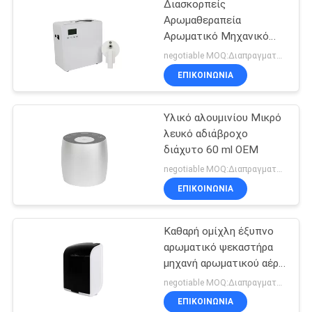
Διασκορπείς
Αρωμαθεραπεία
Αρωματικό Μηχανικό
Αέρα 500 ml Λευκό 800-
negotiable MOQ:Διαπραγματεύσιμος
1200m3 Καλύπτωση
ΕΠΙΚΟΙΝΩΝΊΑ
μυρωδιών
Υλικό αλουμινίου Μικρό
λευκό αδιάβροχο
διάχυτο 60 ml OEM
negotiable MOQ:Διαπραγματεύσιμος
ΕΠΙΚΟΙΝΩΝΊΑ
Καθαρή ομίχλη έξυπνο
αρωματικό ψεκαστήρα
μηχανή αρωματικού αέρα
πλαστικό Rohs Fcc
negotiable MOQ:Διαπραγματεύσιμος
έγκριση άρωμα
ΕΠΙΚΟΙΝΩΝΊΑ