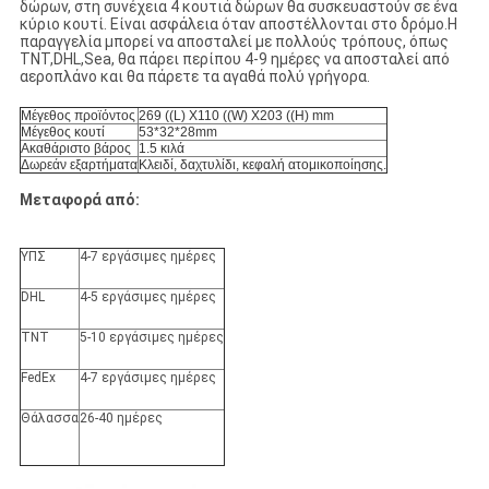
δώρων, στη συνέχεια 4 κουτιά δώρων θα συσκευαστούν σε ένα
κύριο κουτί. Είναι ασφάλεια όταν αποστέλλονται στο δρόμο.Η
παραγγελία μπορεί να αποσταλεί με πολλούς τρόπους, όπως
TNT,DHL,Sea, θα πάρει περίπου 4-9 ημέρες να αποσταλεί από
αεροπλάνο και θα πάρετε τα αγαθά πολύ γρήγορα.
Μέγεθος προϊόντος
269 ((L) X110 ((W) X203 ((H) mm
Μέγεθος κουτί
53*32*28mm
Ακαθάριστο βάρος
1.5 κιλά
Δωρεάν εξαρτήματα
Κλειδί, δαχτυλίδι, κεφαλή ατομικοποίησης.
Μεταφορά από:
ΥΠΣ
4-7 εργάσιμες ημέρες
DHL
4-5 εργάσιμες ημέρες
TNT
5-10 εργάσιμες ημέρες
FedEx
4-7 εργάσιμες ημέρες
Θάλασσα
26-40 ημέρες