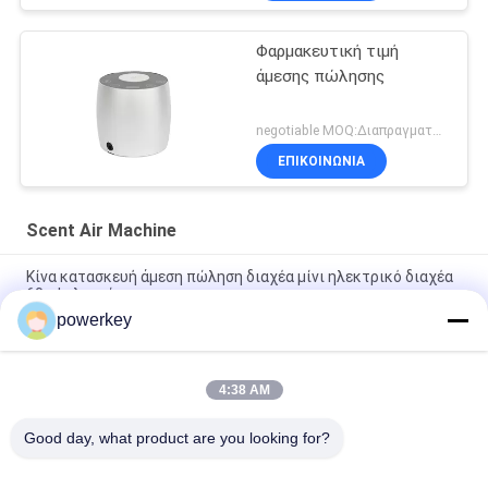
Φαρμακευτική τιμή
άμεσης πώλησης
negotiable MOQ:Διαπραγματεύσιμος
ΕΠΙΚΟΙΝΩΝΊΑ
Scent Air Machine
Κίνα κατασκευή άμεση πώληση διαχέα μίνι ηλεκτρικό διαχέα
60ml αλουμίνιο
powerkey
Τιμή απευθείας πώλησης από το εργοστάσιο αρωματικό
αιθέριο έλαιο μίνι διαχύτης 60ml αλουμινίου
4:38 AM
Μηχανή διάχυσης αιθέριας λάδις 100Ml Premium
Aromatherapy Air Diffuser 1.57W
Good day, what product are you looking for?
Λαϊκή κατηγορία
Όλα