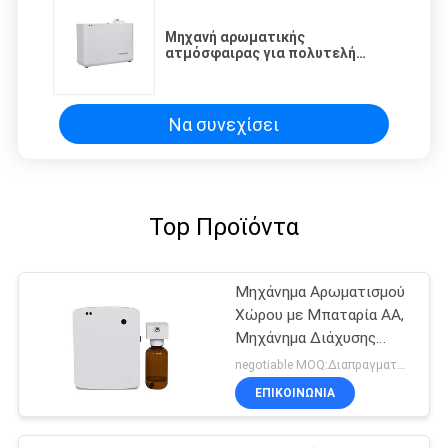
Μηχανή αρωματικής
ατμόσφαιρας για πολυτελή
εμπορικά σήματα
Να συνεχίσει
Top Προϊόντα
Μηχάνημα Αρωματισμού
Χώρου με Μπαταρία AA,
Μηχάνημα Διάχυσης
Αρώματος για Τουαλέτα
negotiable MOQ:Διαπραγματεύσιμος
ΕΠΙΚΟΙΝΩΝΊΑ