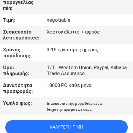
παραγγελίας
min:
ΓΎΡΟΣ
Τιμή:
negotiable
ΕΡΓΟΣΤΑΣΊΩΝ
Συσκευασία
Χαρτοκιβώτιο + αφρός
λεπτομέρειες:
ΠΟΙΟΤΙΚΌΣ
Χρόνος
3-15 εργάσιμες ημέρες
ΈΛΕΓΧΟΣ
παράδοσης:
Όροι
T/T, , Western Union, Paypal, Alibaba
ΜΑΣ
πληρωμής:
Trade Assurance
ΕΛΆΤΕ
Δυνατότητα
10000 PC κάθε μήνα
ΣΕ
προσφοράς:
ΕΠΑΦΉ
Υψηλό φως:
,
Διασκορπιστής μυρωδιάς αέρα
ΜΕ
διαχύτης αρωμάτων αέρα
ΚΑΛΎΤΕΡΗ ΤΙΜΉ
ΕΙΔΉΣΕΙΣ