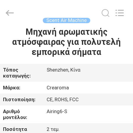
Meter
Online
Market.
All
Rights
Scent Air Machine
Reserved.
Developed
Μηχανή αρωματικής
ΣΠΊΤΙ
by
ECER
ατμόσφαιρας για πολυτελή
ΠΡΟΪΌΝΤΑ
εμπορικά σήματα
ΒΊΝΤΕΟ
Τόπος
Shenzhen, Κίνα
καταγωγής:
ΕΜΦΆΝΙΣΗ
Μάρκα:
Crearoma
VR
Πιστοποίηση:
CE, ROHS, FCC
Αριθμό
Airing6-S
ΠΕΡΊΠΟΥ
μοντέλου:
ΕΜΕΊΣ
Ποσότητα
2 τεμ.